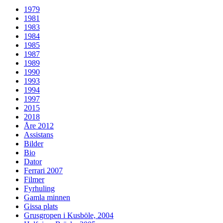
1979
1981
1983
1984
1985
1987
1989
1990
1993
1994
1997
2015
2018
Åre 2012
Assistans
Bilder
Bio
Dator
Ferrari 2007
Filmer
Fyrhuling
Gamla minnen
Gissa plats
Grusgropen i Kusböle, 2004