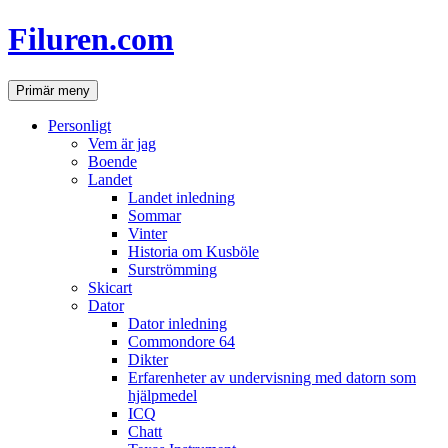
Hoppa
Filuren.com
till
innehåll
Sök
Primär meny
Personligt
Vem är jag
Boende
Landet
Landet inledning
Sommar
Vinter
Historia om Kusböle
Surströmming
Skicart
Dator
Dator inledning
Commondore 64
Dikter
Erfarenheter av undervisning med datorn som
hjälpmedel
ICQ
Chatt