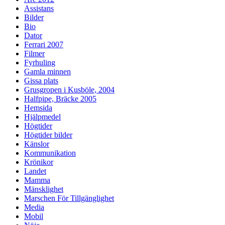
Assistans
Bilder
Bio
Dator
Ferrari 2007
Filmer
Fyrhuling
Gamla minnen
Gissa plats
Grusgropen i Kusböle, 2004
Halfpipe, Bräcke 2005
Hemsida
Hjälpmedel
Högtider
Högtider bilder
Känslor
Kommunikation
Krönikor
Landet
Mamma
Mänsklighet
Marschen För Tillgänglighet
Media
Mobil