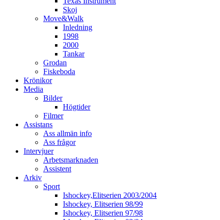
Texas Instrument
Skoj
Move&Walk
Inledning
1998
2000
Tankar
Grodan
Fiskeboda
Krönikor
Media
Bilder
Högtider
Filmer
Assistans
Ass allmän info
Ass frågor
Intervjuer
Arbetsmarknaden
Assistent
Arkiv
Sport
Ishockey,Elitserien 2003/2004
Ishockey, Elitserien 98/99
Ishockey, Elitserien 97/98