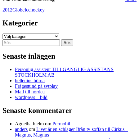
2012
Globe
Icehockey
Kategorier
Kategorier
Sök
efter:
Senaste inläggen
Personlig assistent TILLGÄNGLIG ASSISTANS
STOCKHOLM AB
hellenius hörna
Frågestund på svtplay
Mail till nordea
wordpress – bild
Senaste kommentarer
Agnetha hjelm
om
Permobil
anders
om
Livet är en schlager Ifrån tv-soffan till Cirkus –
Magnus, Magnus