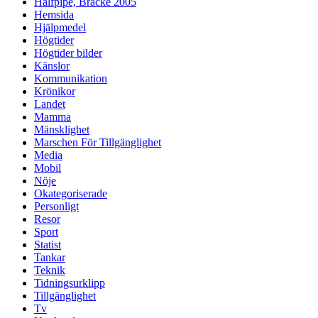
Halfpipe, Bräcke 2005
Hemsida
Hjälpmedel
Högtider
Högtider bilder
Känslor
Kommunikation
Krönikor
Landet
Mamma
Mänsklighet
Marschen För Tillgänglighet
Media
Mobil
Nöje
Okategoriserade
Personligt
Resor
Sport
Statist
Tankar
Teknik
Tidningsurklipp
Tillgänglighet
Tv