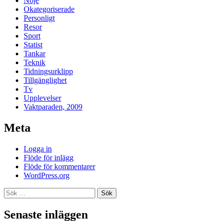
Nöje
Okategoriserade
Personligt
Resor
Sport
Statist
Tankar
Teknik
Tidningsurklipp
Tillgänglighet
Tv
Upplevelser
Vaktparaden, 2009
Meta
Logga in
Flöde för inlägg
Flöde för kommentarer
WordPress.org
Sök
efter:
Senaste inläggen