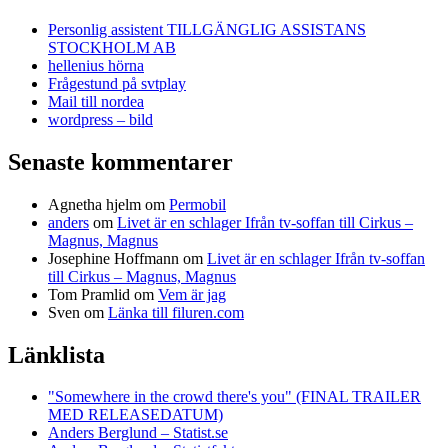
Personlig assistent TILLGÄNGLIG ASSISTANS
STOCKHOLM AB
hellenius hörna
Frågestund på svtplay
Mail till nordea
wordpress – bild
Senaste kommentarer
Agnetha hjelm
om
Permobil
anders
om
Livet är en schlager Ifrån tv-soffan till Cirkus –
Magnus, Magnus
Josephine Hoffmann
om
Livet är en schlager Ifrån tv-soffan
till Cirkus – Magnus, Magnus
Tom Pramlid
om
Vem är jag
Sven
om
Länka till filuren.com
Länklista
"Somewhere in the crowd there's you" (FINAL TRAILER
MED RELEASEDATUM)
Anders Berglund – Statist.se