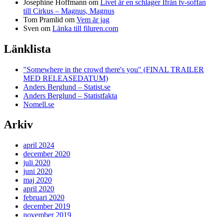
Josephine Hoffmann
om
Livet är en schlager Ifrån tv-soffan
till Cirkus – Magnus, Magnus
Tom Pramlid
om
Vem är jag
Sven
om
Länka till filuren.com
Länklista
"Somewhere in the crowd there's you" (FINAL TRAILER
MED RELEASEDATUM)
Anders Berglund – Statist.se
Anders Berglund – Statistfakta
Nomell.se
Arkiv
april 2024
december 2020
juli 2020
juni 2020
maj 2020
april 2020
februari 2020
december 2019
november 2019