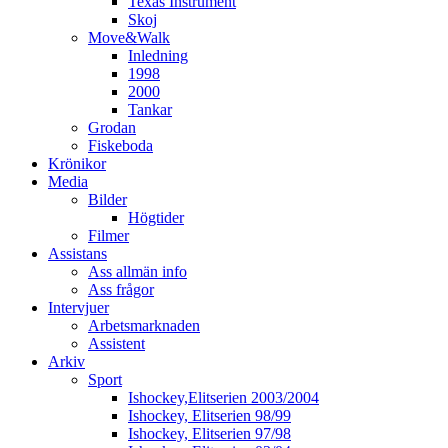
Texas Instrument
Skoj
Move&Walk
Inledning
1998
2000
Tankar
Grodan
Fiskeboda
Krönikor
Media
Bilder
Högtider
Filmer
Assistans
Ass allmän info
Ass frågor
Intervjuer
Arbetsmarknaden
Assistent
Arkiv
Sport
Ishockey,Elitserien 2003/2004
Ishockey, Elitserien 98/99
Ishockey, Elitserien 97/98