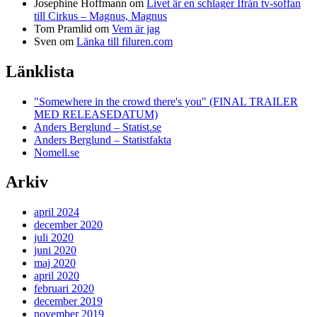
Josephine Hoffmann
om
Livet är en schlager Ifrån tv-soffan
till Cirkus – Magnus, Magnus
Tom Pramlid
om
Vem är jag
Sven
om
Länka till filuren.com
Länklista
"Somewhere in the crowd there's you" (FINAL TRAILER
MED RELEASEDATUM)
Anders Berglund – Statist.se
Anders Berglund – Statistfakta
Nomell.se
Arkiv
april 2024
december 2020
juli 2020
juni 2020
maj 2020
april 2020
februari 2020
december 2019
november 2019