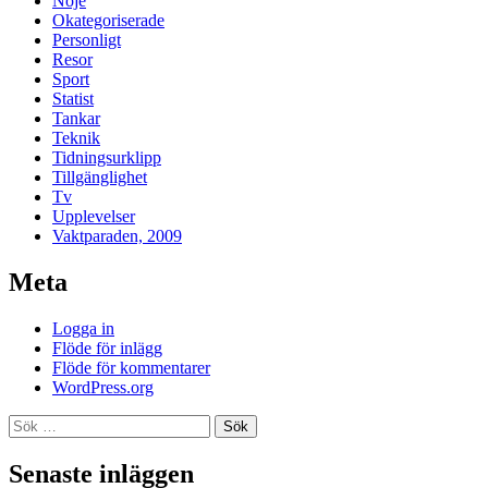
Nöje
Okategoriserade
Personligt
Resor
Sport
Statist
Tankar
Teknik
Tidningsurklipp
Tillgänglighet
Tv
Upplevelser
Vaktparaden, 2009
Meta
Logga in
Flöde för inlägg
Flöde för kommentarer
WordPress.org
Sök
efter:
Senaste inläggen