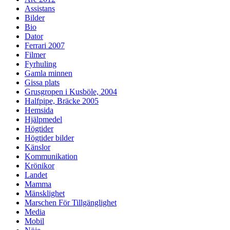
Assistans
Bilder
Bio
Dator
Ferrari 2007
Filmer
Fyrhuling
Gamla minnen
Gissa plats
Grusgropen i Kusböle, 2004
Halfpipe, Bräcke 2005
Hemsida
Hjälpmedel
Högtider
Högtider bilder
Känslor
Kommunikation
Krönikor
Landet
Mamma
Mänsklighet
Marschen För Tillgänglighet
Media
Mobil