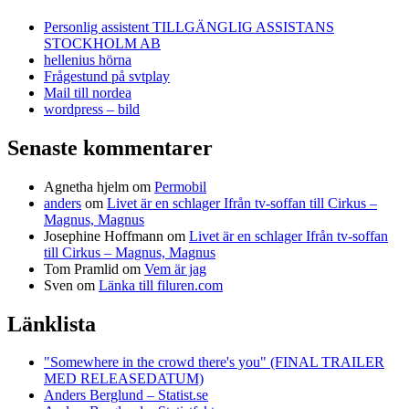
Personlig assistent TILLGÄNGLIG ASSISTANS
STOCKHOLM AB
hellenius hörna
Frågestund på svtplay
Mail till nordea
wordpress – bild
Senaste kommentarer
Agnetha hjelm
om
Permobil
anders
om
Livet är en schlager Ifrån tv-soffan till Cirkus –
Magnus, Magnus
Josephine Hoffmann
om
Livet är en schlager Ifrån tv-soffan
till Cirkus – Magnus, Magnus
Tom Pramlid
om
Vem är jag
Sven
om
Länka till filuren.com
Länklista
"Somewhere in the crowd there's you" (FINAL TRAILER
MED RELEASEDATUM)
Anders Berglund – Statist.se