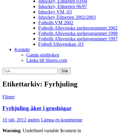
Ishockey, Elitserien 03/04
Ishockey, Elitserien 96/97
Ishockey VM -03
Ishockey Elitserien 2002/2003
Fotbolls VM 2002
Fotbolls Allsvenska spelprogrammet 2002
Fotbolls Allsvenska spelprogrammet 1998
Fotbolls Allsvenska spelprogrammet 1997
Fotboll Allsvenskan -03
Kontakt
Gamla gästboken
Länka till filuren.com
Sök
efter:
Etikettarkiv: Fyrhjuling
Filmer
Fyrhjuling åker i grushögar
10 juli, 2012
anders
Lämna en kommentar
Warning
: Undefined variable $content in