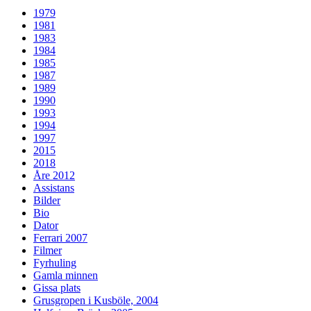
1979
1981
1983
1984
1985
1987
1989
1990
1993
1994
1997
2015
2018
Åre 2012
Assistans
Bilder
Bio
Dator
Ferrari 2007
Filmer
Fyrhuling
Gamla minnen
Gissa plats
Grusgropen i Kusböle, 2004