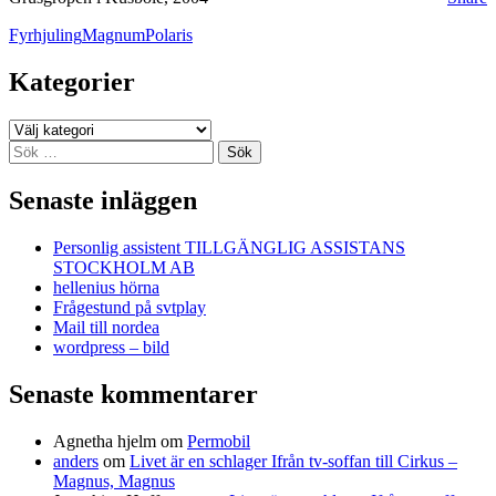
Fyrhjuling
Magnum
Polaris
Kategorier
Kategorier
Sök
efter:
Senaste inläggen
Personlig assistent TILLGÄNGLIG ASSISTANS
STOCKHOLM AB
hellenius hörna
Frågestund på svtplay
Mail till nordea
wordpress – bild
Senaste kommentarer
Agnetha hjelm
om
Permobil
anders
om
Livet är en schlager Ifrån tv-soffan till Cirkus –
Magnus, Magnus