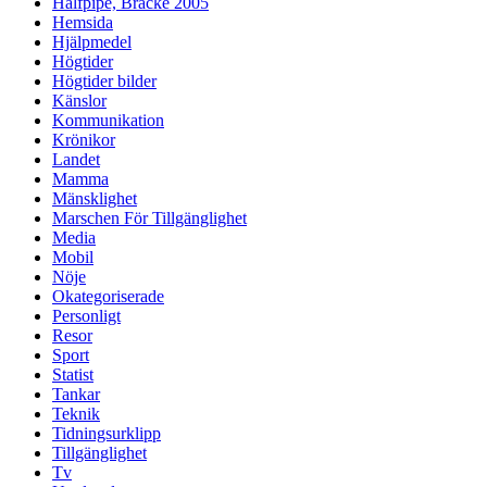
Halfpipe, Bräcke 2005
Hemsida
Hjälpmedel
Högtider
Högtider bilder
Känslor
Kommunikation
Krönikor
Landet
Mamma
Mänsklighet
Marschen För Tillgänglighet
Media
Mobil
Nöje
Okategoriserade
Personligt
Resor
Sport
Statist
Tankar
Teknik
Tidningsurklipp
Tillgänglighet
Tv