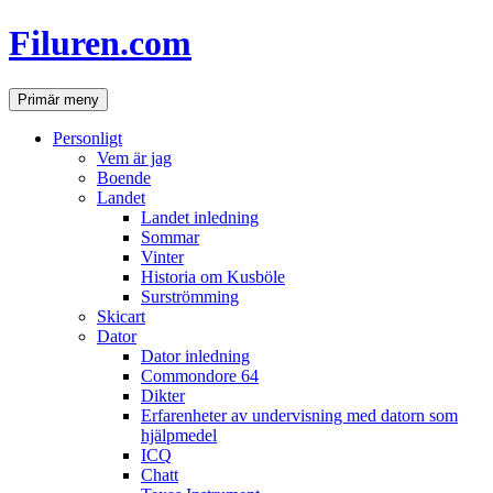
Hoppa
Filuren.com
till
innehåll
Sök
Primär meny
Personligt
Vem är jag
Boende
Landet
Landet inledning
Sommar
Vinter
Historia om Kusböle
Surströmming
Skicart
Dator
Dator inledning
Commondore 64
Dikter
Erfarenheter av undervisning med datorn som
hjälpmedel
ICQ
Chatt