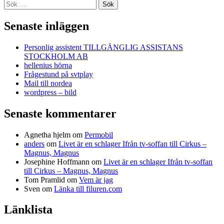
Sök
efter:
Senaste inläggen
Personlig assistent TILLGÄNGLIG ASSISTANS
STOCKHOLM AB
hellenius hörna
Frågestund på svtplay
Mail till nordea
wordpress – bild
Senaste kommentarer
Agnetha hjelm
om
Permobil
anders
om
Livet är en schlager Ifrån tv-soffan till Cirkus –
Magnus, Magnus
Josephine Hoffmann
om
Livet är en schlager Ifrån tv-soffan
till Cirkus – Magnus, Magnus
Tom Pramlid
om
Vem är jag
Sven
om
Länka till filuren.com
Länklista