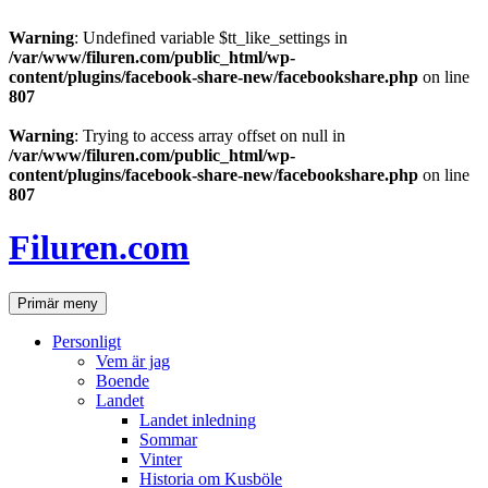
Warning
: Undefined variable $tt_like_settings in
/var/www/filuren.com/public_html/wp-
content/plugins/facebook-share-new/facebookshare.php
on line
807
Warning
: Trying to access array offset on null in
/var/www/filuren.com/public_html/wp-
content/plugins/facebook-share-new/facebookshare.php
on line
807
Hoppa
till
Filuren.com
innehåll
Sök
Primär meny
Personligt
Vem är jag
Boende
Landet
Landet inledning
Sommar
Vinter
Historia om Kusböle