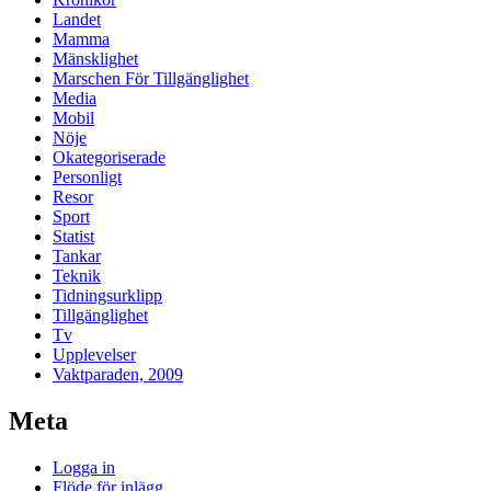
Landet
Mamma
Mänsklighet
Marschen För Tillgänglighet
Media
Mobil
Nöje
Okategoriserade
Personligt
Resor
Sport
Statist
Tankar
Teknik
Tidningsurklipp
Tillgänglighet
Tv
Upplevelser
Vaktparaden, 2009
Meta
Logga in
Flöde för inlägg