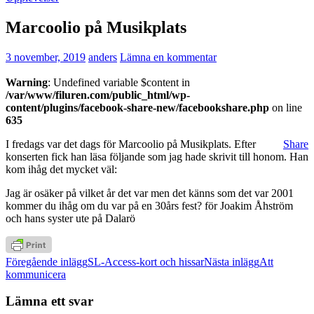
Marcoolio på Musikplats
3 november, 2019
anders
Lämna en kommentar
Warning
: Undefined variable $content in
/var/www/filuren.com/public_html/wp-
content/plugins/facebook-share-new/facebookshare.php
on line
635
I fredags var det dags för Marcoolio på Musikplats. Efter
Share
konserten fick han läsa följande som jag hade skrivit till honom. Han
kom ihåg det mycket väl:
Jag är osäker på vilket år det var men det känns som det var 2001
kommer du ihåg om du var på en 30års fest? för Joakim Åhström
och hans syster ute på Dalarö
Inläggsnavigering
Föregående inlägg
SL-Access-kort och hissar
Nästa inlägg
Att
kommunicera
Lämna ett svar