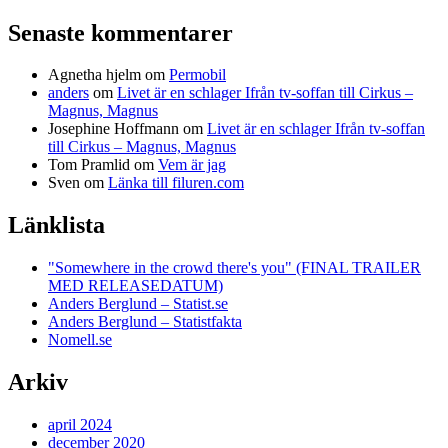
Senaste kommentarer
Agnetha hjelm
om
Permobil
anders
om
Livet är en schlager Ifrån tv-soffan till Cirkus –
Magnus, Magnus
Josephine Hoffmann
om
Livet är en schlager Ifrån tv-soffan
till Cirkus – Magnus, Magnus
Tom Pramlid
om
Vem är jag
Sven
om
Länka till filuren.com
Länklista
"Somewhere in the crowd there's you" (FINAL TRAILER
MED RELEASEDATUM)
Anders Berglund – Statist.se
Anders Berglund – Statistfakta
Nomell.se
Arkiv
april 2024
december 2020