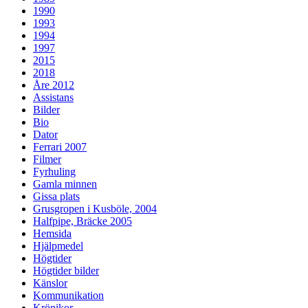
1990
1993
1994
1997
2015
2018
Åre 2012
Assistans
Bilder
Bio
Dator
Ferrari 2007
Filmer
Fyrhuling
Gamla minnen
Gissa plats
Grusgropen i Kusböle, 2004
Halfpipe, Bräcke 2005
Hemsida
Hjälpmedel
Högtider
Högtider bilder
Känslor
Kommunikation
Krönikor