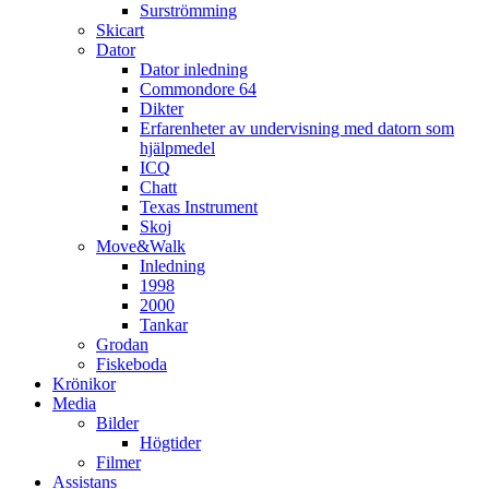
Surströmming
Skicart
Dator
Dator inledning
Commondore 64
Dikter
Erfarenheter av undervisning med datorn som
hjälpmedel
ICQ
Chatt
Texas Instrument
Skoj
Move&Walk
Inledning
1998
2000
Tankar
Grodan
Fiskeboda
Krönikor
Media
Bilder
Högtider
Filmer
Assistans