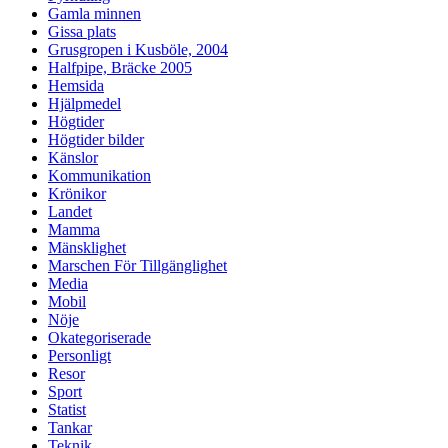
Gamla minnen
Gissa plats
Grusgropen i Kusböle, 2004
Halfpipe, Bräcke 2005
Hemsida
Hjälpmedel
Högtider
Högtider bilder
Känslor
Kommunikation
Krönikor
Landet
Mamma
Mänsklighet
Marschen För Tillgänglighet
Media
Mobil
Nöje
Okategoriserade
Personligt
Resor
Sport
Statist
Tankar
Teknik