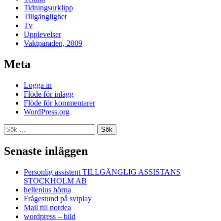
Tidningsurklipp
Tillgänglighet
Tv
Upplevelser
Vaktparaden, 2009
Meta
Logga in
Flöde för inlägg
Flöde för kommentarer
WordPress.org
Sök
efter:
Senaste inläggen
Personlig assistent TILLGÄNGLIG ASSISTANS
STOCKHOLM AB
hellenius hörna
Frågestund på svtplay
Mail till nordea
wordpress – bild