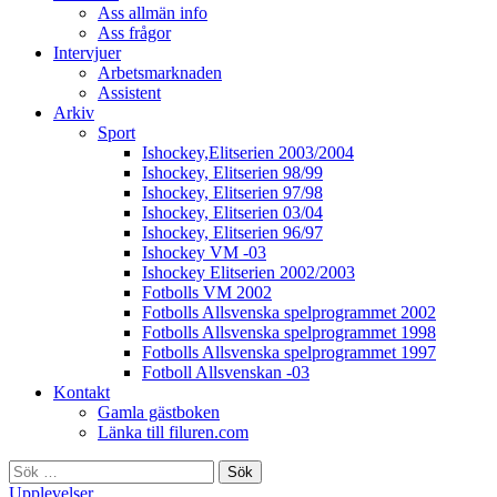
Ass allmän info
Ass frågor
Intervjuer
Arbetsmarknaden
Assistent
Arkiv
Sport
Ishockey,Elitserien 2003/2004
Ishockey, Elitserien 98/99
Ishockey, Elitserien 97/98
Ishockey, Elitserien 03/04
Ishockey, Elitserien 96/97
Ishockey VM -03
Ishockey Elitserien 2002/2003
Fotbolls VM 2002
Fotbolls Allsvenska spelprogrammet 2002
Fotbolls Allsvenska spelprogrammet 1998
Fotbolls Allsvenska spelprogrammet 1997
Fotboll Allsvenskan -03
Kontakt
Gamla gästboken
Länka till filuren.com
Sök
efter:
Upplevelser