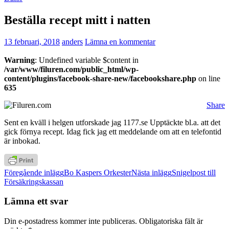
Beställa recept mitt i natten
13 februari, 2018
anders
Lämna en kommentar
Warning
: Undefined variable $content in
/var/www/filuren.com/public_html/wp-
content/plugins/facebook-share-new/facebookshare.php
on line
635
Share
Sent en kväll i helgen utforskade jag 1177.se Upptäckte bl.a. att det
gick förnya recept. Idag fick jag ett meddelande om att en telefontid
är inbokad.
Inläggsnavigering
Föregående inlägg
Bo Kaspers Orkester
Nästa inlägg
Snigelpost till
Försäkringskassan
Lämna ett svar
Din e-postadress kommer inte publiceras.
Obligatoriska fält är