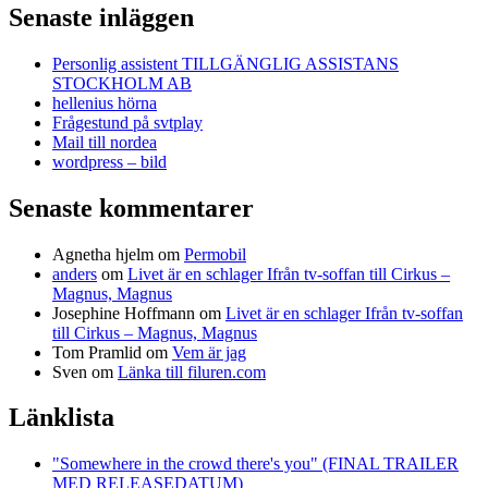
Senaste inläggen
Personlig assistent TILLGÄNGLIG ASSISTANS
STOCKHOLM AB
hellenius hörna
Frågestund på svtplay
Mail till nordea
wordpress – bild
Senaste kommentarer
Agnetha hjelm
om
Permobil
anders
om
Livet är en schlager Ifrån tv-soffan till Cirkus –
Magnus, Magnus
Josephine Hoffmann
om
Livet är en schlager Ifrån tv-soffan
till Cirkus – Magnus, Magnus
Tom Pramlid
om
Vem är jag
Sven
om
Länka till filuren.com
Länklista
"Somewhere in the crowd there's you" (FINAL TRAILER
MED RELEASEDATUM)