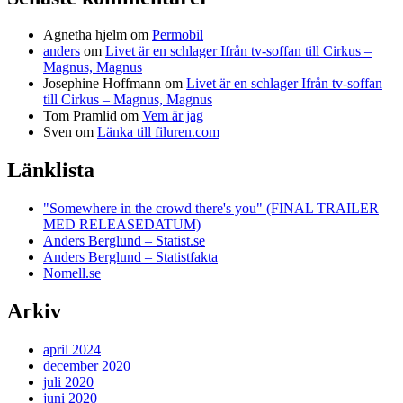
Agnetha hjelm
om
Permobil
anders
om
Livet är en schlager Ifrån tv-soffan till Cirkus –
Magnus, Magnus
Josephine Hoffmann
om
Livet är en schlager Ifrån tv-soffan
till Cirkus – Magnus, Magnus
Tom Pramlid
om
Vem är jag
Sven
om
Länka till filuren.com
Länklista
"Somewhere in the crowd there's you" (FINAL TRAILER
MED RELEASEDATUM)
Anders Berglund – Statist.se
Anders Berglund – Statistfakta
Nomell.se
Arkiv
april 2024
december 2020
juli 2020
juni 2020