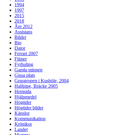
1994
1997
2015
2018
Åre 2012
Assistans
Bilder
Bio
Dator
Ferrari 2007
Filmer
Fyrhuling
Gamla minnen
Gissa plats
Grusgropen i Kusböle, 2004
Halfpipe, Bräcke 2005
Hemsida
Hjälpmedel
Högtider
Högtider bilder
Känslor
Kommunikation
Krönikor
Landet
Mamma