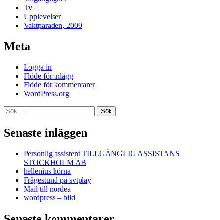
Tv
Upplevelser
Vaktparaden, 2009
Meta
Logga in
Flöde för inlägg
Flöde för kommentarer
WordPress.org
Sök
efter:
Senaste inläggen
Personlig assistent TILLGÄNGLIG ASSISTANS
STOCKHOLM AB
hellenius hörna
Frågestund på svtplay
Mail till nordea
wordpress – bild
Senaste kommentarer