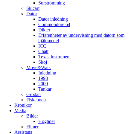
Surströmming
Skicart
Dator
Dator inledning
Commondore 64
Dikter
Erfarenheter av undervisning med datorn som
hjälpmedel
ICQ
Chatt
Texas Instrument
Skoj
Move&Walk
Inledning
1998
2000
Tankar
Grodan
Fiskeboda
Krönikor
Media
Bilder
Högtider
Filmer
Assistans