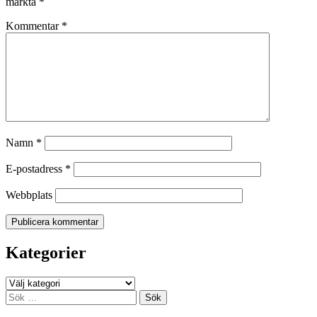
märkta
*
Kommentar
*
Namn
*
E-postadress
*
Webbplats
Kategorier
Kategorier
Sök
efter: