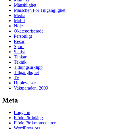
Mänsklighet
Marschen För Tillgänglighet
Media
Mobil
Nöje
Okategoriserade
Personligt
Resor
Sport
Statist
Tankar
Teknik
Tidningsurklipp
Tillgänglighet
Tv
Upplevelser
Vaktparaden, 2009
Meta
Logga in
Flöde för inlägg
Flöde för kommentarer
WordPress.org