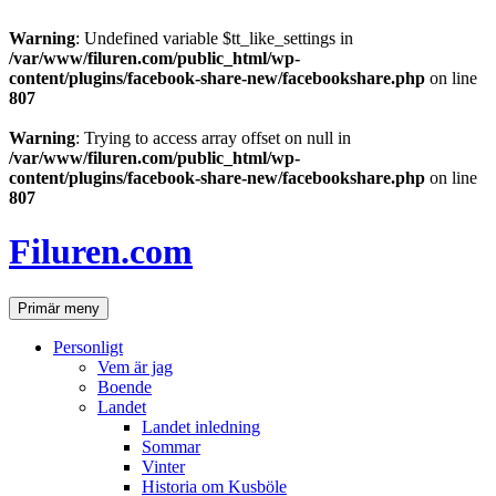
Warning
: Undefined variable $tt_like_settings in
/var/www/filuren.com/public_html/wp-
content/plugins/facebook-share-new/facebookshare.php
on line
807
Warning
: Trying to access array offset on null in
/var/www/filuren.com/public_html/wp-
content/plugins/facebook-share-new/facebookshare.php
on line
807
Hoppa
till
Filuren.com
innehåll
Sök
Primär meny
Personligt
Vem är jag
Boende
Landet
Landet inledning
Sommar
Vinter
Historia om Kusböle