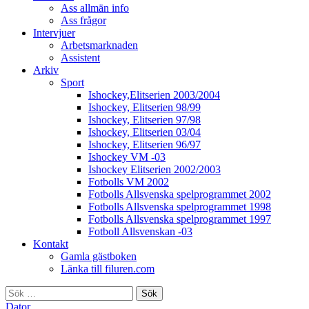
Ass allmän info
Ass frågor
Intervjuer
Arbetsmarknaden
Assistent
Arkiv
Sport
Ishockey,Elitserien 2003/2004
Ishockey, Elitserien 98/99
Ishockey, Elitserien 97/98
Ishockey, Elitserien 03/04
Ishockey, Elitserien 96/97
Ishockey VM -03
Ishockey Elitserien 2002/2003
Fotbolls VM 2002
Fotbolls Allsvenska spelprogrammet 2002
Fotbolls Allsvenska spelprogrammet 1998
Fotbolls Allsvenska spelprogrammet 1997
Fotboll Allsvenskan -03
Kontakt
Gamla gästboken
Länka till filuren.com
Sök
efter:
Dator