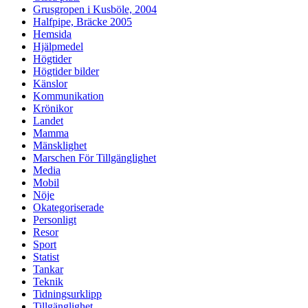
Grusgropen i Kusböle, 2004
Halfpipe, Bräcke 2005
Hemsida
Hjälpmedel
Högtider
Högtider bilder
Känslor
Kommunikation
Krönikor
Landet
Mamma
Mänsklighet
Marschen För Tillgänglighet
Media
Mobil
Nöje
Okategoriserade
Personligt
Resor
Sport
Statist
Tankar
Teknik
Tidningsurklipp
Tillgänglighet