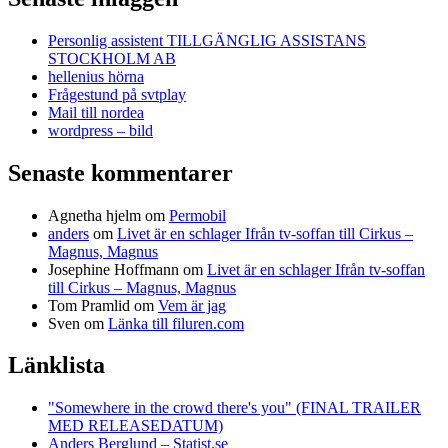
Personlig assistent TILLGÄNGLIG ASSISTANS
STOCKHOLM AB
hellenius hörna
Frågestund på svtplay
Mail till nordea
wordpress – bild
Senaste kommentarer
Agnetha hjelm
om
Permobil
anders
om
Livet är en schlager Ifrån tv-soffan till Cirkus –
Magnus, Magnus
Josephine Hoffmann
om
Livet är en schlager Ifrån tv-soffan
till Cirkus – Magnus, Magnus
Tom Pramlid
om
Vem är jag
Sven
om
Länka till filuren.com
Länklista
"Somewhere in the crowd there's you" (FINAL TRAILER
MED RELEASEDATUM)
Anders Berglund – Statist.se