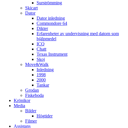
Surströmming
Skicart
Dator
Dator inledning
Commondore 64
Dikter
Erfarenheter av undervisning med datorn som
hjälpmedel
ICQ
Chatt
Texas Instrument
Skoj
Move&Walk
Inledning
1998
2000
Tankar
Grodan
Fiskeboda
Krönikor
Media
Bilder
Högtider
Filmer
Assistans