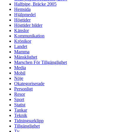
Halfpipe, Bräcke 2005
Hemsida
Hjälpmedel
Högtider
Högtider bilder
Känslor
Kommunikation
Krönikor
Landet
Mamma
Mänsklighet
Marschen För Tillgänglighet
Media
Mobil
Nöje
Okategoriserade
Personligt
Resor
Sport
Statist
Tankar
Teknik
Tidningsurklipp
Tillgänglighet
Tv