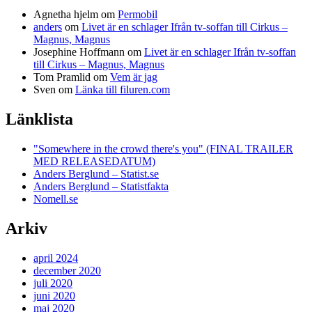
Agnetha hjelm
om
Permobil
anders
om
Livet är en schlager Ifrån tv-soffan till Cirkus –
Magnus, Magnus
Josephine Hoffmann
om
Livet är en schlager Ifrån tv-soffan
till Cirkus – Magnus, Magnus
Tom Pramlid
om
Vem är jag
Sven
om
Länka till filuren.com
Länklista
"Somewhere in the crowd there's you" (FINAL TRAILER
MED RELEASEDATUM)
Anders Berglund – Statist.se
Anders Berglund – Statistfakta
Nomell.se
Arkiv
april 2024
december 2020
juli 2020
juni 2020
maj 2020