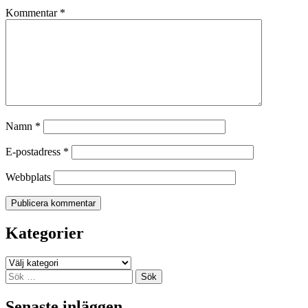
Kommentar
*
Namn
*
E-postadress
*
Webbplats
Kategorier
Kategorier
Sök
efter:
Senaste inläggen