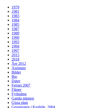
1979
1981
1983
1984
1985
1987
1989
1990
1993
1994
1997
2015
2018
Åre 2012
Assistans
Bilder
Bio
Dator
Ferrari 2007
Filmer
Fyrhuling
Gamla minnen
Gissa plats
Grusgropen i Kusböle, 2004