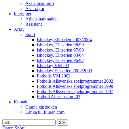
Ass allmän info
Ass frågor
Intervjuer
Arbetsmarknaden
Assistent
Arkiv
Sport
Ishockey,Elitserien 2003/2004
Ishockey, Elitserien 98/99
Ishockey, Elitserien 97/98
Ishockey, Elitserien 03/04
Ishockey, Elitserien 96/97
Ishockey VM -03
Ishockey Elitserien 2002/2003
Fotbolls VM 2002
Fotbolls Allsvenska spelprogrammet 2002
Fotbolls Allsvenska spelprogrammet 1998
Fotbolls Allsvenska spelprogrammet 1997
Fotboll Allsvenskan -03
Kontakt
Gamla gästboken
Länka till filuren.com
Sök
efter:
Dator
,
Sport