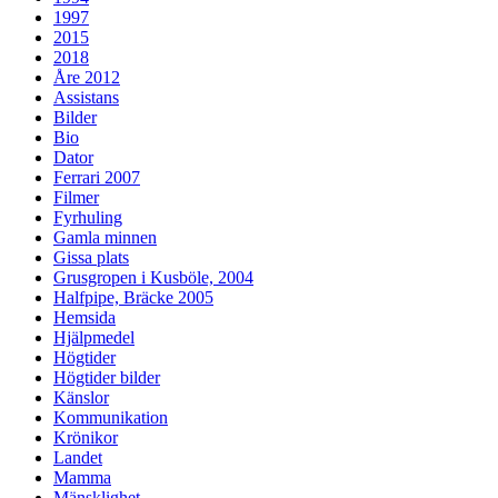
1997
2015
2018
Åre 2012
Assistans
Bilder
Bio
Dator
Ferrari 2007
Filmer
Fyrhuling
Gamla minnen
Gissa plats
Grusgropen i Kusböle, 2004
Halfpipe, Bräcke 2005
Hemsida
Hjälpmedel
Högtider
Högtider bilder
Känslor
Kommunikation
Krönikor
Landet
Mamma
Mänsklighet