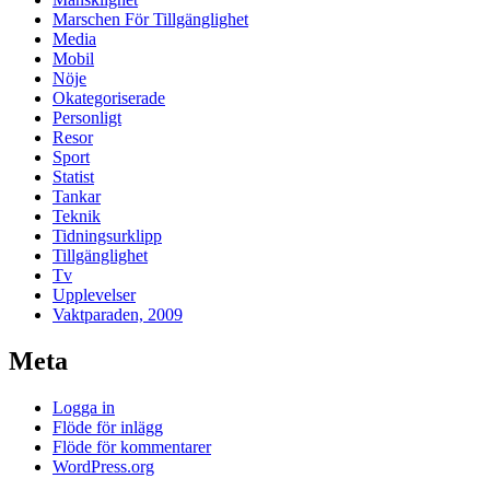
Marschen För Tillgänglighet
Media
Mobil
Nöje
Okategoriserade
Personligt
Resor
Sport
Statist
Tankar
Teknik
Tidningsurklipp
Tillgänglighet
Tv
Upplevelser
Vaktparaden, 2009
Meta
Logga in
Flöde för inlägg
Flöde för kommentarer
WordPress.org