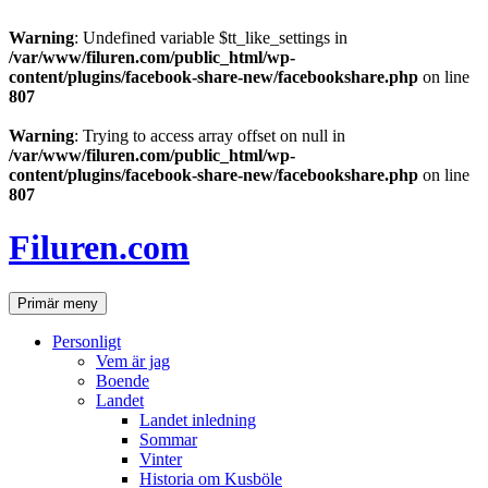
Warning
: Undefined variable $tt_like_settings in
/var/www/filuren.com/public_html/wp-
content/plugins/facebook-share-new/facebookshare.php
on line
807
Warning
: Trying to access array offset on null in
/var/www/filuren.com/public_html/wp-
content/plugins/facebook-share-new/facebookshare.php
on line
807
Hoppa
till
Filuren.com
innehåll
Sök
Primär meny
Personligt
Vem är jag
Boende
Landet
Landet inledning
Sommar
Vinter
Historia om Kusböle