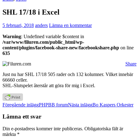
SHL 17/18 i Excel
5 februari, 2018
anders
Lämna en kommentar
Warning
: Undefined variable $content in
/var/www/filuren.com/public_html/wp-
content/plugins/facebook-share-new/facebookshare.php
on line
635
Share
Just nu har SHL 17/18 505 rader och 132 kolumner. Vilket innebär
66660 celler.
SHL-Slutspelet återstår att göra för mig i Excel.
Inläggsnavigering
Föregående inlägg
PHPBB forum
Nästa inlägg
Bo Kaspers Orkester
Lämna ett svar
Din e-postadress kommer inte publiceras.
Obligatoriska fält är
märkta
*