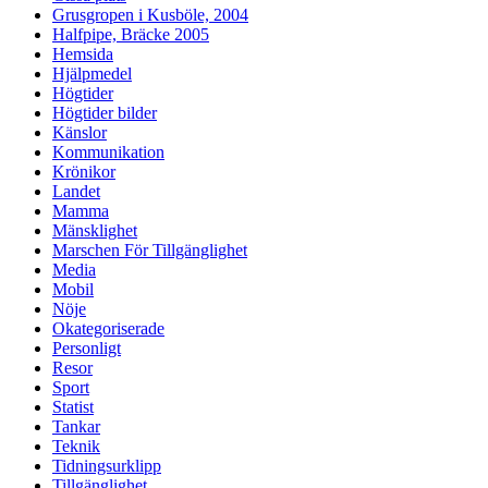
Grusgropen i Kusböle, 2004
Halfpipe, Bräcke 2005
Hemsida
Hjälpmedel
Högtider
Högtider bilder
Känslor
Kommunikation
Krönikor
Landet
Mamma
Mänsklighet
Marschen För Tillgänglighet
Media
Mobil
Nöje
Okategoriserade
Personligt
Resor
Sport
Statist
Tankar
Teknik
Tidningsurklipp
Tillgänglighet