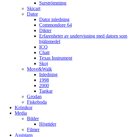
Surströmming
Skicart
Dator
Dator inledning
Commondore 64
Dikter
Erfarenheter av undervisning med datorn som
hjälpmedel
ICQ
Chatt
Texas Instrument
Skoj
Move&Walk
Inledning
1998
2000
Tankar
Grodan
Fiskeboda
Krönikor
Media
Bilder
Högtider
Filmer
Assistans