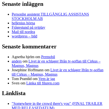
Senaste inläggen
Personlig assistent TILLGÄNGLIG ASSISTANS
STOCKHOLM AB
hellenius hörna
Frågestund på svtplay
Mail till nordea
wordpress – bild
Senaste kommentarer
Agnetha hjelm
om
Permobil
anders
om
Livet är en schlager Ifrån tv-soffan till Cirkus –
Magnus, Magnus
Josephine Hoffmann
om
Livet är en schlager Ifrån tv-soffan
till Cirkus – Magnus, Magnus
Tom Pramlid
om
Vem är jag
Sven
om
Länka till filuren.com
Länklista
"Somewhere in the crowd there's you" (FINAL TRAILER
MED RELEASEDATUM)