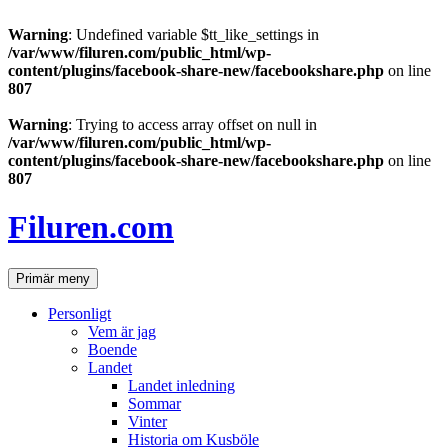
Warning
: Undefined variable $tt_like_settings in
/var/www/filuren.com/public_html/wp-
content/plugins/facebook-share-new/facebookshare.php
on line
807
Warning
: Trying to access array offset on null in
/var/www/filuren.com/public_html/wp-
content/plugins/facebook-share-new/facebookshare.php
on line
807
Hoppa
till
Filuren.com
innehåll
Sök
Primär meny
Personligt
Vem är jag
Boende
Landet
Landet inledning
Sommar
Vinter
Historia om Kusböle