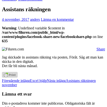
Assistans räkningen
4 november, 2017
anders
Lämna en kommentar
Warning
: Undefined variable $content in
/var/www/filuren.com/public_html/wp-
content/plugins/facebook-share-new/facebookshare.php
on line
635
Share
Jag skickade in assistans räkning via posten, Föråt. Såg att man kan
skicka in den digitalt.
Det får bli nästa månad.
Inläggsnavigering
Föregående inlägg
Excel hjälp
Nästa inlägg
Assistans räkningen
november
Lämna ett svar
Din e-postadress kommer inte publiceras.
Obligatoriska fält är