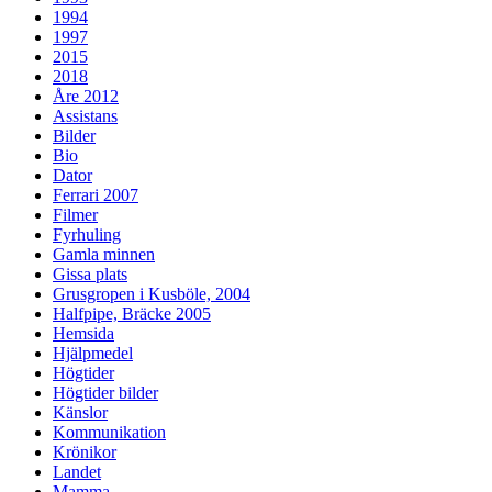
1994
1997
2015
2018
Åre 2012
Assistans
Bilder
Bio
Dator
Ferrari 2007
Filmer
Fyrhuling
Gamla minnen
Gissa plats
Grusgropen i Kusböle, 2004
Halfpipe, Bräcke 2005
Hemsida
Hjälpmedel
Högtider
Högtider bilder
Känslor
Kommunikation
Krönikor
Landet
Mamma