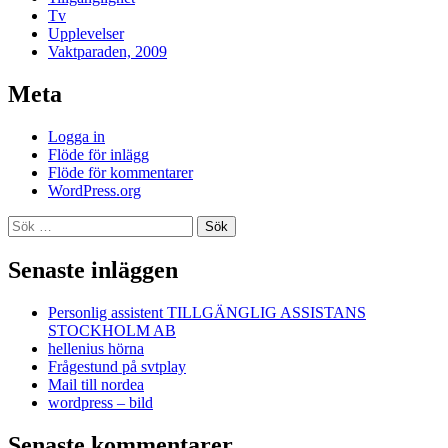
Tv
Upplevelser
Vaktparaden, 2009
Meta
Logga in
Flöde för inlägg
Flöde för kommentarer
WordPress.org
Sök
efter:
Senaste inläggen
Personlig assistent TILLGÄNGLIG ASSISTANS
STOCKHOLM AB
hellenius hörna
Frågestund på svtplay
Mail till nordea
wordpress – bild
Senaste kommentarer