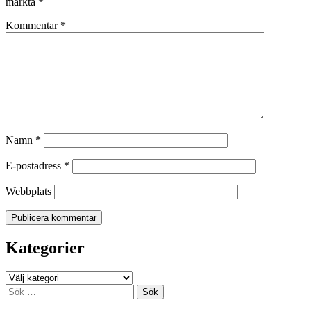
märkta
*
Kommentar
*
Namn
*
E-postadress
*
Webbplats
Kategorier
Kategorier
Sök
efter: