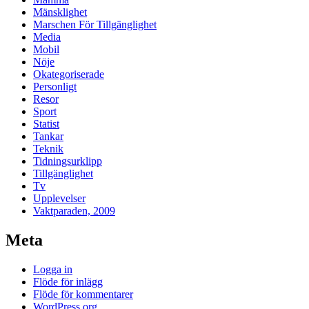
Mänsklighet
Marschen För Tillgänglighet
Media
Mobil
Nöje
Okategoriserade
Personligt
Resor
Sport
Statist
Tankar
Teknik
Tidningsurklipp
Tillgänglighet
Tv
Upplevelser
Vaktparaden, 2009
Meta
Logga in
Flöde för inlägg
Flöde för kommentarer
WordPress.org