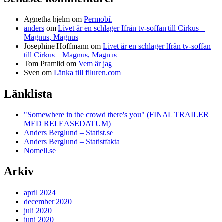
Agnetha hjelm
om
Permobil
anders
om
Livet är en schlager Ifrån tv-soffan till Cirkus –
Magnus, Magnus
Josephine Hoffmann
om
Livet är en schlager Ifrån tv-soffan
till Cirkus – Magnus, Magnus
Tom Pramlid
om
Vem är jag
Sven
om
Länka till filuren.com
Länklista
"Somewhere in the crowd there's you" (FINAL TRAILER
MED RELEASEDATUM)
Anders Berglund – Statist.se
Anders Berglund – Statistfakta
Nomell.se
Arkiv
april 2024
december 2020
juli 2020
juni 2020