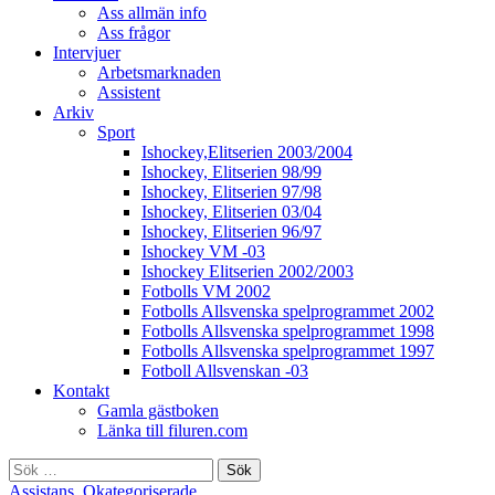
Ass allmän info
Ass frågor
Intervjuer
Arbetsmarknaden
Assistent
Arkiv
Sport
Ishockey,Elitserien 2003/2004
Ishockey, Elitserien 98/99
Ishockey, Elitserien 97/98
Ishockey, Elitserien 03/04
Ishockey, Elitserien 96/97
Ishockey VM -03
Ishockey Elitserien 2002/2003
Fotbolls VM 2002
Fotbolls Allsvenska spelprogrammet 2002
Fotbolls Allsvenska spelprogrammet 1998
Fotbolls Allsvenska spelprogrammet 1997
Fotboll Allsvenskan -03
Kontakt
Gamla gästboken
Länka till filuren.com
Sök
efter:
Assistans
,
Okategoriserade