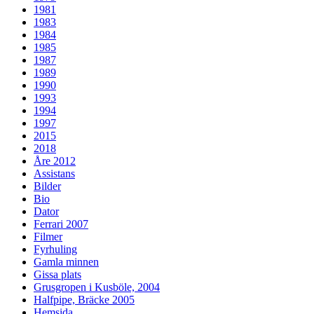
1981
1983
1984
1985
1987
1989
1990
1993
1994
1997
2015
2018
Åre 2012
Assistans
Bilder
Bio
Dator
Ferrari 2007
Filmer
Fyrhuling
Gamla minnen
Gissa plats
Grusgropen i Kusböle, 2004
Halfpipe, Bräcke 2005
Hemsida