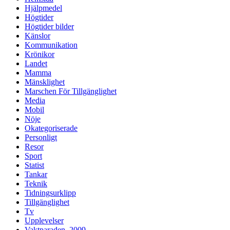
Hjälpmedel
Högtider
Högtider bilder
Känslor
Kommunikation
Krönikor
Landet
Mamma
Mänsklighet
Marschen För Tillgänglighet
Media
Mobil
Nöje
Okategoriserade
Personligt
Resor
Sport
Statist
Tankar
Teknik
Tidningsurklipp
Tillgänglighet
Tv
Upplevelser
Vaktparaden, 2009