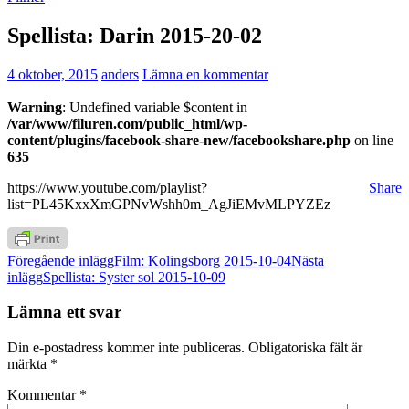
Spellista: Darin 2015-20-02
4 oktober, 2015
anders
Lämna en kommentar
Warning
: Undefined variable $content in
/var/www/filuren.com/public_html/wp-
content/plugins/facebook-share-new/facebookshare.php
on line
635
https://www.youtube.com/playlist?
Share
list=PL45KxxXmGPNvWshh0m_AgJiEMvMLPYZEz
Inläggsnavigering
Föregående inlägg
Film: Kolingsborg 2015-10-04
Nästa
inlägg
Spellista: Syster sol 2015-10-09
Lämna ett svar
Din e-postadress kommer inte publiceras.
Obligatoriska fält är
märkta
*
Kommentar
*