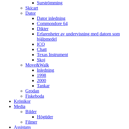
Surströmming
Skicart
Dator
Dator inledning
Commondore 64
Dikter
Erfarenheter av undervisning med datorn som
hjälpmedel
ICQ
Chatt
Texas Instrument
Skoj
Move&Walk
Inledning
1998
2000
Tankar
Grodan
Fiskeboda
Krönikor
Media
Bilder
Högtider
Filmer
Assistans