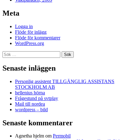
Meta
Logga in
Flöde för inlägg
Flöde för kommentarer
WordPress.org
Sök
efter:
Senaste inläggen
Personlig assistent TILLGÄNGLIG ASSISTANS
STOCKHOLM AB
hellenius hörna
Frågestund på svtplay
Mail till nordea
wordpress – bild
Senaste kommentarer
Agnetha hjelm
om
Permobil