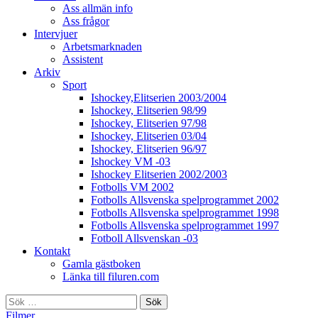
Ass allmän info
Ass frågor
Intervjuer
Arbetsmarknaden
Assistent
Arkiv
Sport
Ishockey,Elitserien 2003/2004
Ishockey, Elitserien 98/99
Ishockey, Elitserien 97/98
Ishockey, Elitserien 03/04
Ishockey, Elitserien 96/97
Ishockey VM -03
Ishockey Elitserien 2002/2003
Fotbolls VM 2002
Fotbolls Allsvenska spelprogrammet 2002
Fotbolls Allsvenska spelprogrammet 1998
Fotbolls Allsvenska spelprogrammet 1997
Fotboll Allsvenskan -03
Kontakt
Gamla gästboken
Länka till filuren.com
Sök
efter:
Filmer