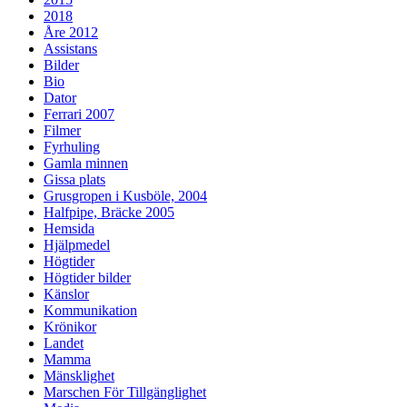
2018
Åre 2012
Assistans
Bilder
Bio
Dator
Ferrari 2007
Filmer
Fyrhuling
Gamla minnen
Gissa plats
Grusgropen i Kusböle, 2004
Halfpipe, Bräcke 2005
Hemsida
Hjälpmedel
Högtider
Högtider bilder
Känslor
Kommunikation
Krönikor
Landet
Mamma
Mänsklighet
Marschen För Tillgänglighet