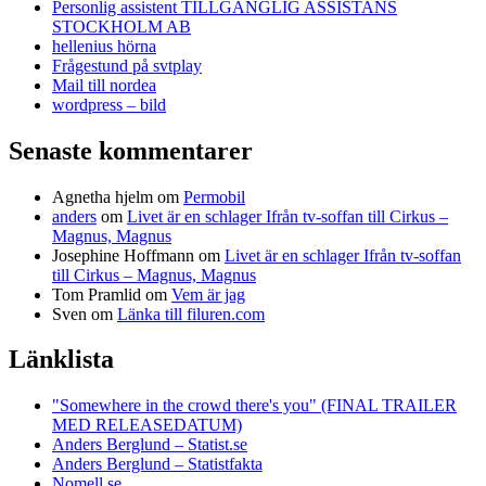
Personlig assistent TILLGÄNGLIG ASSISTANS
STOCKHOLM AB
hellenius hörna
Frågestund på svtplay
Mail till nordea
wordpress – bild
Senaste kommentarer
Agnetha hjelm
om
Permobil
anders
om
Livet är en schlager Ifrån tv-soffan till Cirkus –
Magnus, Magnus
Josephine Hoffmann
om
Livet är en schlager Ifrån tv-soffan
till Cirkus – Magnus, Magnus
Tom Pramlid
om
Vem är jag
Sven
om
Länka till filuren.com
Länklista
"Somewhere in the crowd there's you" (FINAL TRAILER
MED RELEASEDATUM)
Anders Berglund – Statist.se
Anders Berglund – Statistfakta
Nomell.se