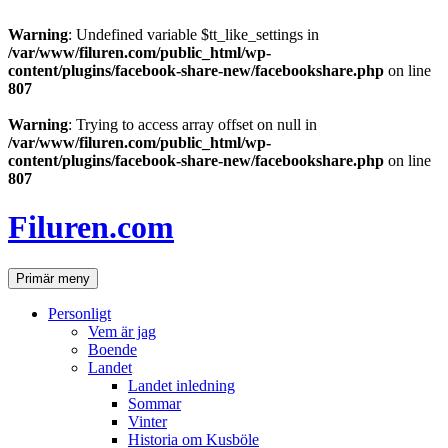
Warning
: Undefined variable $tt_like_settings in
/var/www/filuren.com/public_html/wp-
content/plugins/facebook-share-new/facebookshare.php
on line
807
Warning
: Trying to access array offset on null in
/var/www/filuren.com/public_html/wp-
content/plugins/facebook-share-new/facebookshare.php
on line
807
Hoppa
till
Filuren.com
innehåll
Sök
Primär meny
Personligt
Vem är jag
Boende
Landet
Landet inledning
Sommar
Vinter
Historia om Kusböle