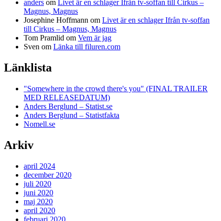
anders
om
Livet är en schlager Ifrån tv-soffan till Cirkus –
Magnus, Magnus
Josephine Hoffmann
om
Livet är en schlager Ifrån tv-soffan
till Cirkus – Magnus, Magnus
Tom Pramlid
om
Vem är jag
Sven
om
Länka till filuren.com
Länklista
"Somewhere in the crowd there's you" (FINAL TRAILER
MED RELEASEDATUM)
Anders Berglund – Statist.se
Anders Berglund – Statistfakta
Nomell.se
Arkiv
april 2024
december 2020
juli 2020
juni 2020
maj 2020
april 2020
februari 2020