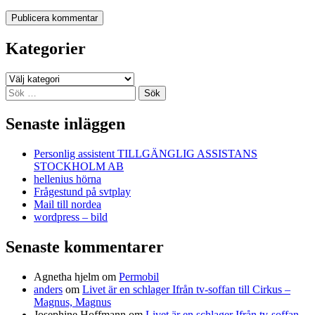
Kategorier
Kategorier
Sök
efter:
Senaste inläggen
Personlig assistent TILLGÄNGLIG ASSISTANS
STOCKHOLM AB
hellenius hörna
Frågestund på svtplay
Mail till nordea
wordpress – bild
Senaste kommentarer
Agnetha hjelm
om
Permobil
anders
om
Livet är en schlager Ifrån tv-soffan till Cirkus –
Magnus, Magnus
Josephine Hoffmann
om
Livet är en schlager Ifrån tv-soffan