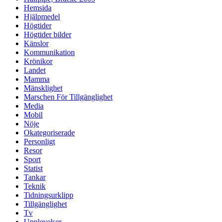
Hemsida
Hjälpmedel
Högtider
Högtider bilder
Känslor
Kommunikation
Krönikor
Landet
Mamma
Mänsklighet
Marschen För Tillgänglighet
Media
Mobil
Nöje
Okategoriserade
Personligt
Resor
Sport
Statist
Tankar
Teknik
Tidningsurklipp
Tillgänglighet
Tv
Upplevelser