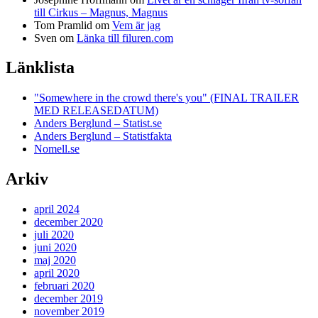
till Cirkus – Magnus, Magnus
Tom Pramlid
om
Vem är jag
Sven
om
Länka till filuren.com
Länklista
"Somewhere in the crowd there's you" (FINAL TRAILER
MED RELEASEDATUM)
Anders Berglund – Statist.se
Anders Berglund – Statistfakta
Nomell.se
Arkiv
april 2024
december 2020
juli 2020
juni 2020
maj 2020
april 2020
februari 2020
december 2019
november 2019