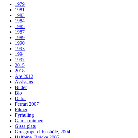
1979
1981
1983
1984
1985
1987
1989
1990
1993
1994
1997
2015
2018
Åre 2012
Assistans
Bilder
Bio
Dator
Ferrari 2007
Filmer
Fyrhuling
Gamla minnen
Gissa plats
Grusgropen i Kusböle, 2004
Halfpipe, Bräcke 2005