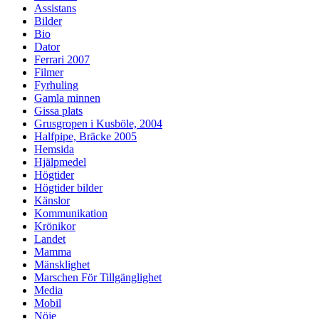
Assistans
Bilder
Bio
Dator
Ferrari 2007
Filmer
Fyrhuling
Gamla minnen
Gissa plats
Grusgropen i Kusböle, 2004
Halfpipe, Bräcke 2005
Hemsida
Hjälpmedel
Högtider
Högtider bilder
Känslor
Kommunikation
Krönikor
Landet
Mamma
Mänsklighet
Marschen För Tillgänglighet
Media
Mobil
Nöje