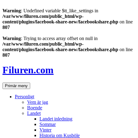
Warning
: Undefined variable $tt_like_settings in
/var/www/filuren.com/public_html/wp-
content/plugins/facebook-share-new/facebookshare.php
on line
807
Warning
: Trying to access array offset on null in
/var/www/filuren.com/public_html/wp-
content/plugins/facebook-share-new/facebookshare.php
on line
807
Hoppa
till
Filuren.com
innehåll
Sök
Primär meny
Personligt
Vem är jag
Boende
Landet
Landet inledning
Sommar
Vinter
Historia om Kusböle