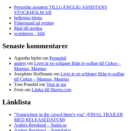
Personlig assistent TILLGÄNGLIG ASSISTANS
STOCKHOLM AB
hellenius hörna
Frågestund på svtplay
Mail till nordea
wordpress – bild
Senaste kommentarer
Agnetha hjelm
om
Permobil
anders
om
Livet är en schlager Ifrån tv-soffan till Cirkus –
Magnus, Magnus
Josephine Hoffmann
om
Livet är en schlager Ifrån tv-soffan
till Cirkus – Magnus, Magnus
Tom Pramlid
om
Vem är jag
Sven
om
Länka till filuren.com
Länklista
"Somewhere in the crowd there's you" (FINAL TRAILER
MED RELEASEDATUM)
Anders Berglund – Statist.se
Anders Berglund – Statistfakta