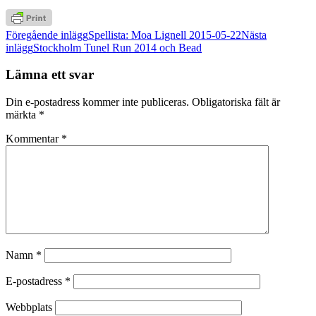
Inläggsnavigering
Föregående inlägg
Spellista: Moa Lignell 2015-05-22
Nästa
inlägg
Stockholm Tunel Run 2014 och Bead
Lämna ett svar
Din e-postadress kommer inte publiceras.
Obligatoriska fält är
märkta
*
Kommentar
*
Namn
*
E-postadress
*
Webbplats