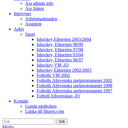
Ass allmän info
Ass frågor
Intervjuer
Arbetsmarknaden
Assistent
Arkiv
Sport
Ishockey,Elitserien 2003/2004
Ishockey, Elitserien 98/99
Ishockey, Elitserien 97/98
Ishockey, Elitserien 03/04
Ishockey, Elitserien 96/97
Ishockey VM -03
Ishockey Elitserien 2002/2003
Fotbolls VM 2002
Fotbolls Allsvenska spelprogrammet 2002
Fotbolls Allsvenska spelprogrammet 1998
Fotbolls Allsvenska spelprogrammet 1997
Fotboll Allsvenskan -03
Kontakt
Gamla gästboken
Länka till filuren.com
Sök
efter:
Media