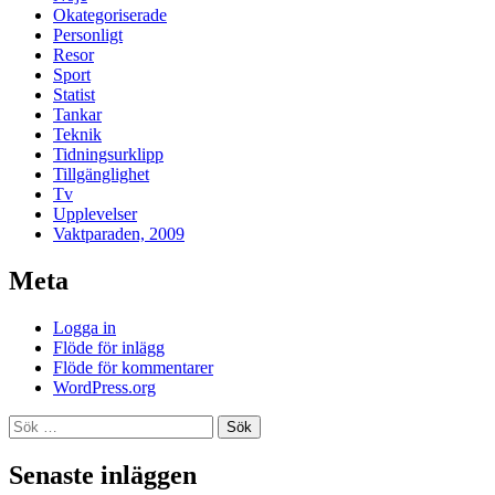
Okategoriserade
Personligt
Resor
Sport
Statist
Tankar
Teknik
Tidningsurklipp
Tillgänglighet
Tv
Upplevelser
Vaktparaden, 2009
Meta
Logga in
Flöde för inlägg
Flöde för kommentarer
WordPress.org
Sök
efter:
Senaste inläggen