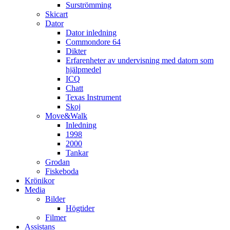
Surströmming
Skicart
Dator
Dator inledning
Commondore 64
Dikter
Erfarenheter av undervisning med datorn som
hjälpmedel
ICQ
Chatt
Texas Instrument
Skoj
Move&Walk
Inledning
1998
2000
Tankar
Grodan
Fiskeboda
Krönikor
Media
Bilder
Högtider
Filmer
Assistans