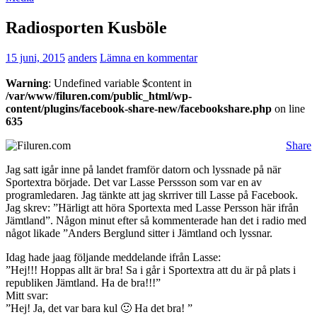
Radiosporten Kusböle
15 juni, 2015
anders
Lämna en kommentar
Warning
: Undefined variable $content in
/var/www/filuren.com/public_html/wp-
content/plugins/facebook-share-new/facebookshare.php
on line
635
Share
Jag satt igår inne på landet framför datorn och lyssnade på när
Sportextra började. Det var Lasse Perssson som var en av
programledaren. Jag tänkte att jag skrriver till Lasse på Facebook.
Jag skrev: ”Härligt att höra Sportexta med Lasse Persson här ifrån
Jämtland”. Någon minut efter så kommenterade han det i radio med
något likade ”Anders Berglund sitter i Jämtland och lyssnar.
Idag hade jaag följande meddelande ifrån Lasse:
”Hej!!! Hoppas allt är bra! Sa i går i Sportextra att du är på plats i
republiken Jämtland. Ha de bra!!!”
Mitt svar:
”Hej! Ja, det var bara kul 🙂 Ha det bra! ”