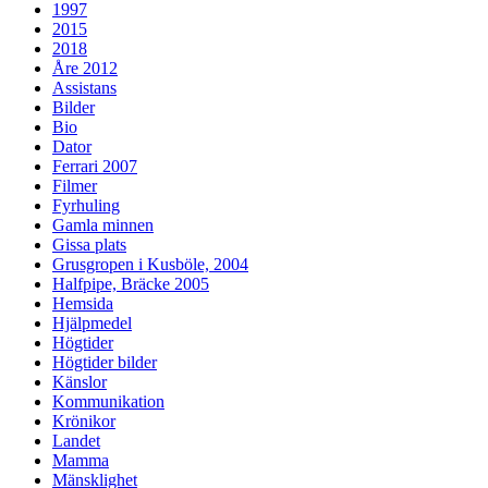
1997
2015
2018
Åre 2012
Assistans
Bilder
Bio
Dator
Ferrari 2007
Filmer
Fyrhuling
Gamla minnen
Gissa plats
Grusgropen i Kusböle, 2004
Halfpipe, Bräcke 2005
Hemsida
Hjälpmedel
Högtider
Högtider bilder
Känslor
Kommunikation
Krönikor
Landet
Mamma
Mänsklighet