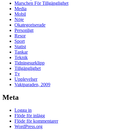
Marschen För Tillgänglighet
Media
Mobil
Nöje
Okategoriserade
Personligt
Resor
Sport
Statist
Tankar
Teknik
Tidningsurklipp
Tillgänglighet
Tv
Upplevelser
Vaktparaden, 2009
Meta
Logga in
Flöde för inlägg
Flöde för kommentarer
WordPress.org