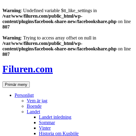
Warning
: Undefined variable $tt_like_settings in
/var/www/filuren.com/public_html/wp-
content/plugins/facebook-share-new/facebookshare.php
on line
807
Warning
: Trying to access array offset on null in
/var/www/filuren.com/public_html/wp-
content/plugins/facebook-share-new/facebookshare.php
on line
807
Hoppa
till
Filuren.com
innehåll
Sök
Primär meny
Personligt
Vem är jag
Boende
Landet
Landet inledning
Sommar
Vinter
Historia om Kusböle