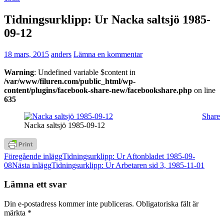
Tidningsurklipp: Ur Nacka saltsjö 1985-
09-12
18 mars, 2015
anders
Lämna en kommentar
Warning
: Undefined variable $content in
/var/www/filuren.com/public_html/wp-
content/plugins/facebook-share-new/facebookshare.php
on line
635
Share
Nacka saltsjö 1985-09-12
Inläggsnavigering
Föregående inlägg
Tidningsurklipp: Ur Aftonbladet 1985-09-
08
Nästa inlägg
Tidningsurklipp: Ur Arbetaren sid 3, 1985-11-01
Lämna ett svar
Din e-postadress kommer inte publiceras.
Obligatoriska fält är
märkta
*