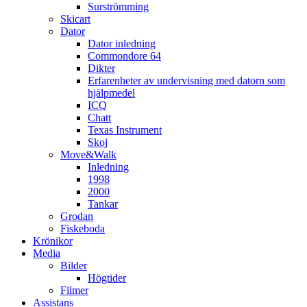
Surströmming
Skicart
Dator
Dator inledning
Commondore 64
Dikter
Erfarenheter av undervisning med datorn som
hjälpmedel
ICQ
Chatt
Texas Instrument
Skoj
Move&Walk
Inledning
1998
2000
Tankar
Grodan
Fiskeboda
Krönikor
Media
Bilder
Högtider
Filmer
Assistans