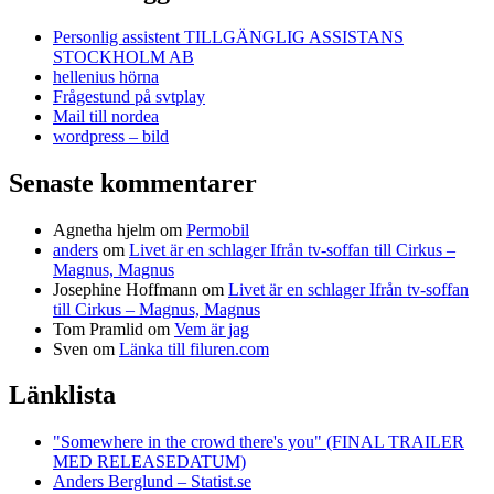
Personlig assistent TILLGÄNGLIG ASSISTANS
STOCKHOLM AB
hellenius hörna
Frågestund på svtplay
Mail till nordea
wordpress – bild
Senaste kommentarer
Agnetha hjelm
om
Permobil
anders
om
Livet är en schlager Ifrån tv-soffan till Cirkus –
Magnus, Magnus
Josephine Hoffmann
om
Livet är en schlager Ifrån tv-soffan
till Cirkus – Magnus, Magnus
Tom Pramlid
om
Vem är jag
Sven
om
Länka till filuren.com
Länklista
"Somewhere in the crowd there's you" (FINAL TRAILER
MED RELEASEDATUM)
Anders Berglund – Statist.se