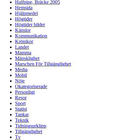
Halfpipe, Bräcke 2005
Hemsida
Hjälpmedel
Högtider
Högtider bilder
Känslor
Kommunikation
Krönikor
Landet
Mamma
Mänsklighet
Marschen För Tillgänglighet
Media
Mobil
Nöje
Okategoriserade
Personligt
Resor
Sport
Statist
Tankar
Teknik
Tidningsurklipp
Tillgänglighet
Tv