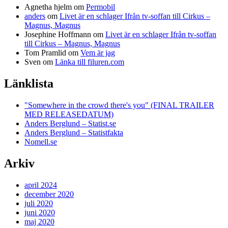
Agnetha hjelm
om
Permobil
anders
om
Livet är en schlager Ifrån tv-soffan till Cirkus –
Magnus, Magnus
Josephine Hoffmann
om
Livet är en schlager Ifrån tv-soffan
till Cirkus – Magnus, Magnus
Tom Pramlid
om
Vem är jag
Sven
om
Länka till filuren.com
Länklista
"Somewhere in the crowd there's you" (FINAL TRAILER
MED RELEASEDATUM)
Anders Berglund – Statist.se
Anders Berglund – Statistfakta
Nomell.se
Arkiv
april 2024
december 2020
juli 2020
juni 2020
maj 2020