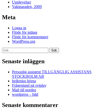
Upplevelser
Vaktparaden, 2009
Meta
Logga in
Flöde för inlägg
Flöde för kommentarer
WordPress.org
Sök
efter:
Senaste inläggen
Personlig assistent TILLGÄNGLIG ASSISTANS
STOCKHOLM AB
hellenius hörna
Frågestund på svtplay
Mail till nordea
wordpress – bild
Senaste kommentarer