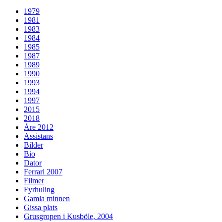
1979
1981
1983
1984
1985
1987
1989
1990
1993
1994
1997
2015
2018
Åre 2012
Assistans
Bilder
Bio
Dator
Ferrari 2007
Filmer
Fyrhuling
Gamla minnen
Gissa plats
Grusgropen i Kusböle, 2004