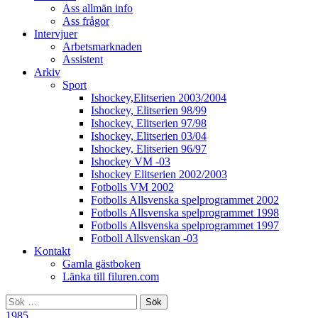
Ass allmän info
Ass frågor
Intervjuer
Arbetsmarknaden
Assistent
Arkiv
Sport
Ishockey,Elitserien 2003/2004
Ishockey, Elitserien 98/99
Ishockey, Elitserien 97/98
Ishockey, Elitserien 03/04
Ishockey, Elitserien 96/97
Ishockey VM -03
Ishockey Elitserien 2002/2003
Fotbolls VM 2002
Fotbolls Allsvenska spelprogrammet 2002
Fotbolls Allsvenska spelprogrammet 1998
Fotbolls Allsvenska spelprogrammet 1997
Fotboll Allsvenskan -03
Kontakt
Gamla gästboken
Länka till filuren.com
Sök
efter:
1985