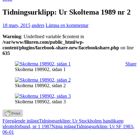
Tidningsurklipp: Ur Skoltema 1989 nr 2
18 mars, 2015
anders
Lämna en kommentar
Warning
: Undefined variable $content in
/var/www/filuren.com/public_html/wp-
content/plugins/facebook-share-new/facebookshare.php
on line
635
Share
Skoltema 198902, sidan 1
Skoltema 198902, sidan 2
Skoltema 198902, sidan 3
Inläggsnavigering
Föregående inlägg
Tidningsurklipp: Ur Stockholms handikapp
idrottsförbund, nr 1 1987
Nästa inlägg
Tidningsurklipp: Ur SF 1983-
06-01