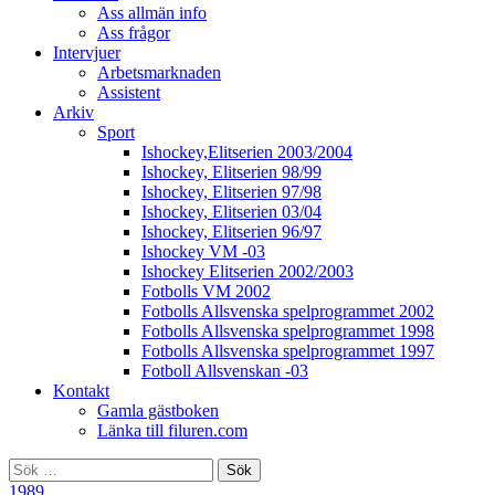
Ass allmän info
Ass frågor
Intervjuer
Arbetsmarknaden
Assistent
Arkiv
Sport
Ishockey,Elitserien 2003/2004
Ishockey, Elitserien 98/99
Ishockey, Elitserien 97/98
Ishockey, Elitserien 03/04
Ishockey, Elitserien 96/97
Ishockey VM -03
Ishockey Elitserien 2002/2003
Fotbolls VM 2002
Fotbolls Allsvenska spelprogrammet 2002
Fotbolls Allsvenska spelprogrammet 1998
Fotbolls Allsvenska spelprogrammet 1997
Fotboll Allsvenskan -03
Kontakt
Gamla gästboken
Länka till filuren.com
Sök
efter:
1989