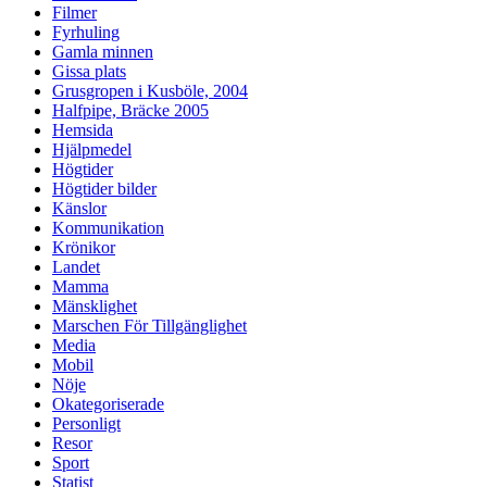
Filmer
Fyrhuling
Gamla minnen
Gissa plats
Grusgropen i Kusböle, 2004
Halfpipe, Bräcke 2005
Hemsida
Hjälpmedel
Högtider
Högtider bilder
Känslor
Kommunikation
Krönikor
Landet
Mamma
Mänsklighet
Marschen För Tillgänglighet
Media
Mobil
Nöje
Okategoriserade
Personligt
Resor
Sport
Statist