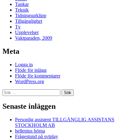
Tankar
Teknik
Tidningsurklipp
Tillgänglighet
Tv
Upplevelser
Vaktparaden, 2009
Meta
Logga in
Flöde för inlägg
Flöde för kommentarer
WordPress.org
Sök
efter:
Senaste inläggen
Personlig assistent TILLGÄNGLIG ASSISTANS
STOCKHOLM AB
hellenius hörna
Frågestund på svtplay