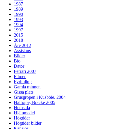
1987
1989
1990
1993
1994
1997
2015
2018
Åre 2012
Assistans
Bilder
Bio
Dator
Ferrari 2007
Filmer
Fyrhuling
Gamla minnen
Gissa plats
Grusgropen i Kusböle, 2004
Halfpipe, Bräcke 2005
Hemsida
Hjälpmedel
Högtider
Högtider bilder
Känslor