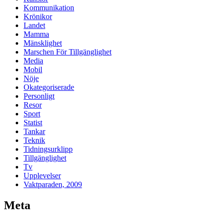
Kommunikation
Krönikor
Landet
Mamma
Mänsklighet
Marschen För Tillgänglighet
Media
Mobil
Nöje
Okategoriserade
Personligt
Resor
Sport
Statist
Tankar
Teknik
Tidningsurklipp
Tillgänglighet
Tv
Upplevelser
Vaktparaden, 2009
Meta