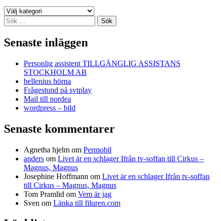
Kategorier
Sök
efter:
Senaste inläggen
Personlig assistent TILLGÄNGLIG ASSISTANS
STOCKHOLM AB
hellenius hörna
Frågestund på svtplay
Mail till nordea
wordpress – bild
Senaste kommentarer
Agnetha hjelm
om
Permobil
anders
om
Livet är en schlager Ifrån tv-soffan till Cirkus –
Magnus, Magnus
Josephine Hoffmann
om
Livet är en schlager Ifrån tv-soffan
till Cirkus – Magnus, Magnus
Tom Pramlid
om
Vem är jag
Sven
om
Länka till filuren.com