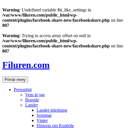
Warning
: Undefined variable $tt_like_settings in
/var/www/filuren.com/public_html/wp-
content/plugins/facebook-share-new/facebookshare.php
on line
807
Warning
: Trying to access array offset on null in
/var/www/filuren.com/public_html/wp-
content/plugins/facebook-share-new/facebookshare.php
on line
807
Hoppa
till
Filuren.com
innehåll
Sök
Primär meny
Personligt
Vem är jag
Boende
Landet
Landet inledning
Sommar
Vinter
Historia om Kusböle