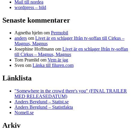
Mail till nordea
wordpress – bild
Senaste kommentarer
Agnetha hjelm
om
Permobil
anders
om
Livet är en schlager Ifrån tv-soffan till Cirkus –
Magnus, Magnus
Josephine Hoffmann
om
Livet är en schlager Ifrån tv-soffan
till Cirkus – Magnus, Magnus
Tom Pramlid
om
Vem är jag
Sven
om
Länka till filuren.com
Länklista
"Somewhere in the crowd there's you" (FINAL TRAILER
MED RELEASEDATUM)
Anders Berglund – Statist.se
Anders Berglund – Statistfakta
Nomell.se
Arkiv