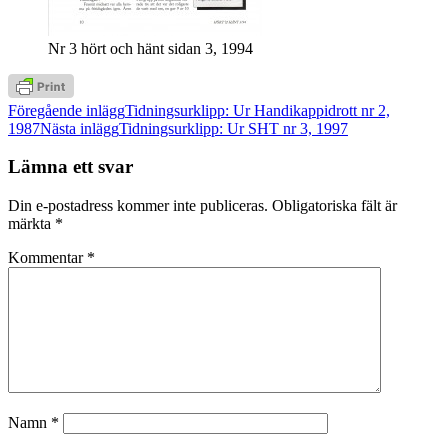
Nr 3 hört och hänt sidan 3, 1994
Inläggsnavigering
Föregående inlägg
Tidningsurklipp: Ur Handikappidrott nr 2,
1987
Nästa inlägg
Tidningsurklipp: Ur SHT nr 3, 1997
Lämna ett svar
Din e-postadress kommer inte publiceras.
Obligatoriska fält är
märkta
*
Kommentar
*
Namn
*