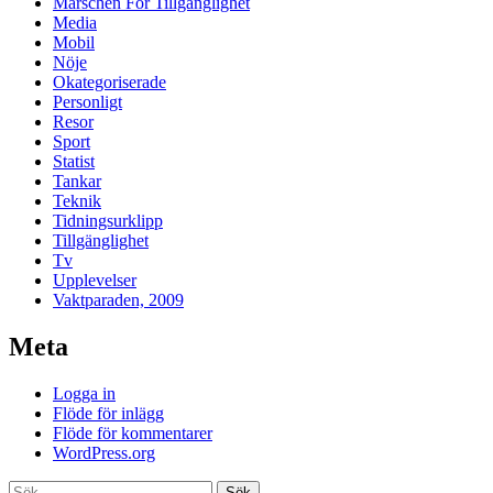
Marschen För Tillgänglighet
Media
Mobil
Nöje
Okategoriserade
Personligt
Resor
Sport
Statist
Tankar
Teknik
Tidningsurklipp
Tillgänglighet
Tv
Upplevelser
Vaktparaden, 2009
Meta
Logga in
Flöde för inlägg
Flöde för kommentarer
WordPress.org
Sök