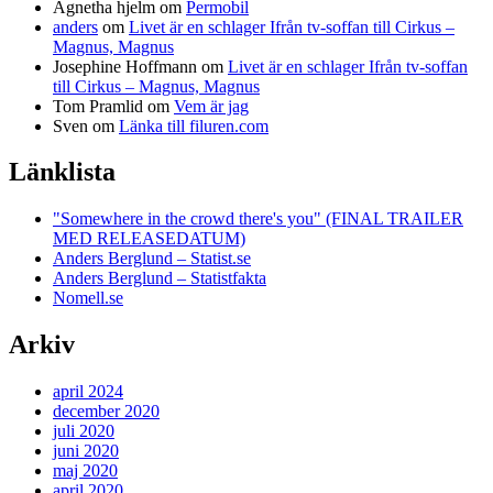
Agnetha hjelm
om
Permobil
anders
om
Livet är en schlager Ifrån tv-soffan till Cirkus –
Magnus, Magnus
Josephine Hoffmann
om
Livet är en schlager Ifrån tv-soffan
till Cirkus – Magnus, Magnus
Tom Pramlid
om
Vem är jag
Sven
om
Länka till filuren.com
Länklista
"Somewhere in the crowd there's you" (FINAL TRAILER
MED RELEASEDATUM)
Anders Berglund – Statist.se
Anders Berglund – Statistfakta
Nomell.se
Arkiv
april 2024
december 2020
juli 2020
juni 2020
maj 2020
april 2020