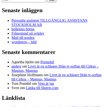
efter:
Senaste inläggen
Personlig assistent TILLGÄNGLIG ASSISTANS
STOCKHOLM AB
hellenius hörna
Frågestund på svtplay
Mail till nordea
wordpress – bild
Senaste kommentarer
Agnetha hjelm
om
Permobil
anders
om
Livet är en schlager Ifrån tv-soffan till Cirkus –
Magnus, Magnus
Josephine Hoffmann
om
Livet är en schlager Ifrån tv-soffan
till Cirkus – Magnus, Magnus
Tom Pramlid
om
Vem är jag
Sven
om
Länka till filuren.com
Länklista