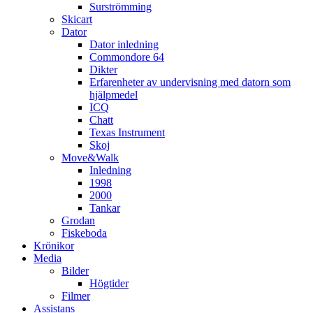
Surströmming
Skicart
Dator
Dator inledning
Commondore 64
Dikter
Erfarenheter av undervisning med datorn som
hjälpmedel
ICQ
Chatt
Texas Instrument
Skoj
Move&Walk
Inledning
1998
2000
Tankar
Grodan
Fiskeboda
Krönikor
Media
Bilder
Högtider
Filmer
Assistans