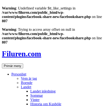
Warning
: Undefined variable $tt_like_settings in
/var/www/filuren.com/public_html/wp-
content/plugins/facebook-share-new/facebookshare.php
on line
807
Warning
: Trying to access array offset on null in
/var/www/filuren.com/public_html/wp-
content/plugins/facebook-share-new/facebookshare.php
on line
807
Hoppa
till
Filuren.com
innehåll
Sök
Primär meny
Personligt
Vem är jag
Boende
Landet
Landet inledning
Sommar
Vinter
Historia om Kusböle