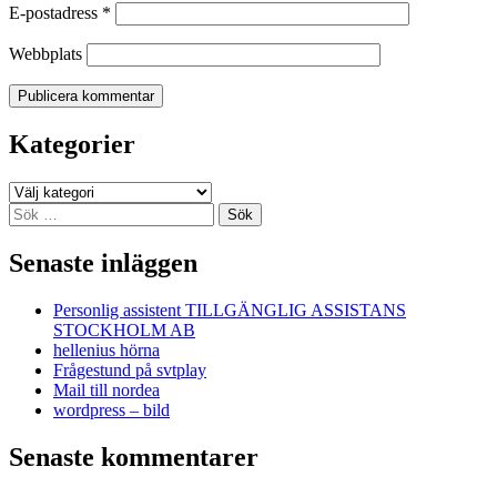
E-postadress
*
Webbplats
Kategorier
Kategorier
Sök
efter:
Senaste inläggen
Personlig assistent TILLGÄNGLIG ASSISTANS
STOCKHOLM AB
hellenius hörna
Frågestund på svtplay
Mail till nordea
wordpress – bild
Senaste kommentarer