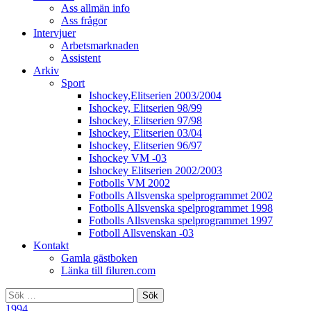
Ass allmän info
Ass frågor
Intervjuer
Arbetsmarknaden
Assistent
Arkiv
Sport
Ishockey,Elitserien 2003/2004
Ishockey, Elitserien 98/99
Ishockey, Elitserien 97/98
Ishockey, Elitserien 03/04
Ishockey, Elitserien 96/97
Ishockey VM -03
Ishockey Elitserien 2002/2003
Fotbolls VM 2002
Fotbolls Allsvenska spelprogrammet 2002
Fotbolls Allsvenska spelprogrammet 1998
Fotbolls Allsvenska spelprogrammet 1997
Fotboll Allsvenskan -03
Kontakt
Gamla gästboken
Länka till filuren.com
Sök
efter:
1994