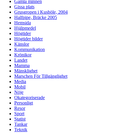
Gamla minnen
Gissa plats
Grusgropen i Kusböle, 2004
Halfpipe, Bräcke 2005
Hemsida
Hjälpmedel
Högtider
Högtider bilder
Känslor
Kommunikation
Krönikor
Landet
Mamma
Mänsklighet
Marschen För Tillgänglighet
Media
Mobil
Nöje
Okategoriserade
Personligt
Resor
Sport
Statist
Tankar
Teknik