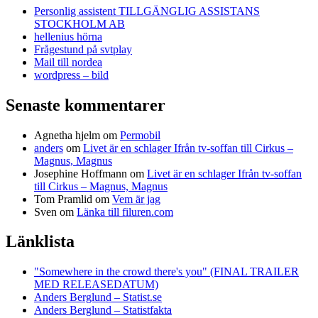
Personlig assistent TILLGÄNGLIG ASSISTANS
STOCKHOLM AB
hellenius hörna
Frågestund på svtplay
Mail till nordea
wordpress – bild
Senaste kommentarer
Agnetha hjelm
om
Permobil
anders
om
Livet är en schlager Ifrån tv-soffan till Cirkus –
Magnus, Magnus
Josephine Hoffmann
om
Livet är en schlager Ifrån tv-soffan
till Cirkus – Magnus, Magnus
Tom Pramlid
om
Vem är jag
Sven
om
Länka till filuren.com
Länklista
"Somewhere in the crowd there's you" (FINAL TRAILER
MED RELEASEDATUM)
Anders Berglund – Statist.se
Anders Berglund – Statistfakta