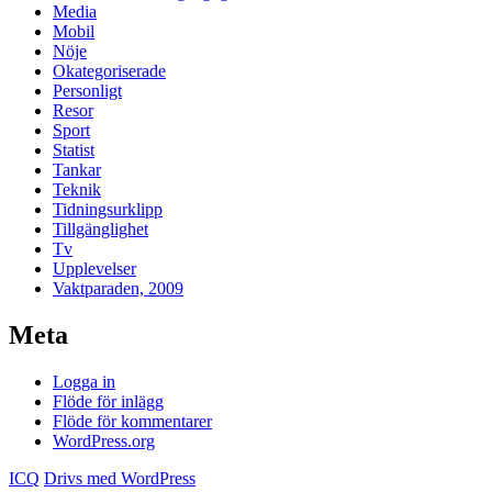
Media
Mobil
Nöje
Okategoriserade
Personligt
Resor
Sport
Statist
Tankar
Teknik
Tidningsurklipp
Tillgänglighet
Tv
Upplevelser
Vaktparaden, 2009
Meta
Logga in
Flöde för inlägg
Flöde för kommentarer
WordPress.org
ICQ
Drivs med WordPress