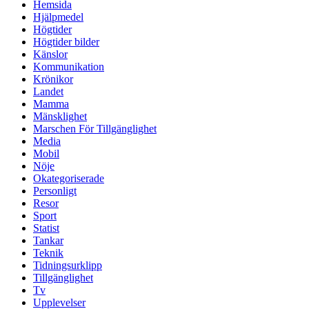
Hemsida
Hjälpmedel
Högtider
Högtider bilder
Känslor
Kommunikation
Krönikor
Landet
Mamma
Mänsklighet
Marschen För Tillgänglighet
Media
Mobil
Nöje
Okategoriserade
Personligt
Resor
Sport
Statist
Tankar
Teknik
Tidningsurklipp
Tillgänglighet
Tv
Upplevelser