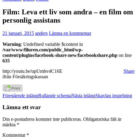
Film: Leva ett liv som andra – en film om
personlig assistans
21 januari, 2015
anders
Lämna en kommentar
Warning
: Undefined variable $content in
/var/www/filuren.com/public_html/wp-
content/plugins/facebook-share-new/facebookshare.php
on line
635
http://youtu.be/upUmhv4C16E
Share
ifrån Försäkringskassan
Inläggsnavigering
Föregående inlägg
Rullande schema
Nästa inlägg
Skavlan inspelning
Lämna ett svar
Din e-postadress kommer inte publiceras.
Obligatoriska fält är
märkta
*
Kommentar
*