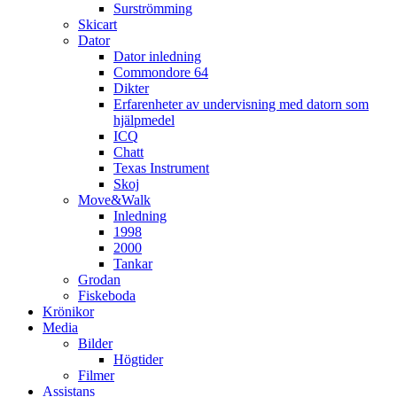
Surströmming
Skicart
Dator
Dator inledning
Commondore 64
Dikter
Erfarenheter av undervisning med datorn som
hjälpmedel
ICQ
Chatt
Texas Instrument
Skoj
Move&Walk
Inledning
1998
2000
Tankar
Grodan
Fiskeboda
Krönikor
Media
Bilder
Högtider
Filmer
Assistans