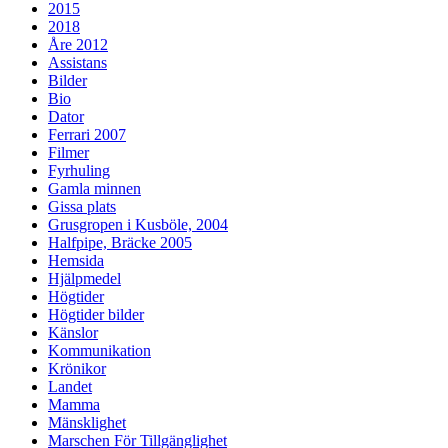
2015
2018
Åre 2012
Assistans
Bilder
Bio
Dator
Ferrari 2007
Filmer
Fyrhuling
Gamla minnen
Gissa plats
Grusgropen i Kusböle, 2004
Halfpipe, Bräcke 2005
Hemsida
Hjälpmedel
Högtider
Högtider bilder
Känslor
Kommunikation
Krönikor
Landet
Mamma
Mänsklighet
Marschen För Tillgänglighet