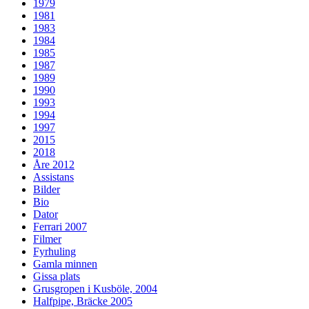
1979
1981
1983
1984
1985
1987
1989
1990
1993
1994
1997
2015
2018
Åre 2012
Assistans
Bilder
Bio
Dator
Ferrari 2007
Filmer
Fyrhuling
Gamla minnen
Gissa plats
Grusgropen i Kusböle, 2004
Halfpipe, Bräcke 2005