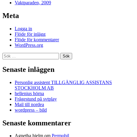
Vaktparaden, 2009
Meta
Logga in
Flöde för inlägg
Flöde för kommentarer
WordPress.org
Sök
efter:
Senaste inläggen
Personlig assistent TILLGÄNGLIG ASSISTANS
STOCKHOLM AB
hellenius hörna
Frågestund på svtplay
Mail till nordea
wordpress – bild
Senaste kommentarer
Agnetha hjelm
om
Permobil