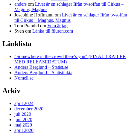
anders
om
Livet är en schlager Ifrån tv-soffan till Cirkus –
Magnus, Magnus
Josephine Hoffmann
om
Livet är en schlager Ifrån tv-soffan
till Cirkus – Magnus, Magnus
Tom Pramlid
om
Vem är jag
Sven
om
Länka till filuren.com
Länklista
"Somewhere in the crowd there's you" (FINAL TRAILER
MED RELEASEDATUM)
Anders Berglund – Statist.se
Anders Berglund – Statistfakta
Nomell.se
Arkiv
april 2024
december 2020
juli 2020
juni 2020
maj 2020
april 2020