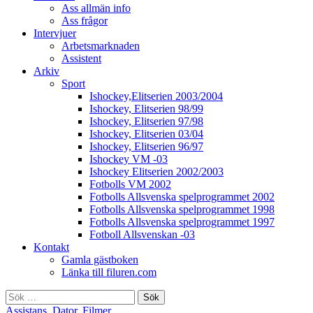
Ass allmän info
Ass frågor
Intervjuer
Arbetsmarknaden
Assistent
Arkiv
Sport
Ishockey,Elitserien 2003/2004
Ishockey, Elitserien 98/99
Ishockey, Elitserien 97/98
Ishockey, Elitserien 03/04
Ishockey, Elitserien 96/97
Ishockey VM -03
Ishockey Elitserien 2002/2003
Fotbolls VM 2002
Fotbolls Allsvenska spelprogrammet 2002
Fotbolls Allsvenska spelprogrammet 1998
Fotbolls Allsvenska spelprogrammet 1997
Fotboll Allsvenskan -03
Kontakt
Gamla gästboken
Länka till filuren.com
Sök
efter:
Assistans
,
Dator
,
Filmer