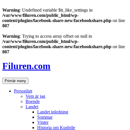
Warning
: Undefined variable $tt_like_settings in
/var/www/filuren.com/public_html/wp-
content/plugins/facebook-share-new/facebookshare.php
on line
807
Warning
: Trying to access array offset on null in
/var/www/filuren.com/public_html/wp-
content/plugins/facebook-share-new/facebookshare.php
on line
807
Hoppa
till
Filuren.com
innehåll
Sök
Primär meny
Personligt
Vem är jag
Boende
Landet
Landet inledning
Sommar
Vinter
Historia om Kusböle