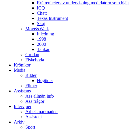
Erfarenheter av undervisning med datorn som hjä
ICQ
Chatt
Texas Instrument
Skoj
Move&Walk
Inledning
1998
2000
Tankar
Grodan
Fiskeboda
Krönikor
Media
Bilder
Högtider
Filmer
Assistans
Ass allmän info
Ass frågor
Intervjuer
Arbetsmarknaden
Assistent
Arkiv
Sport