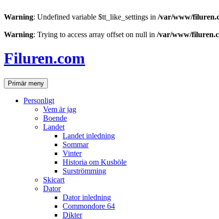
Warning
: Undefined variable $tt_like_settings in
/var/www/filuren.
Warning
: Trying to access array offset on null in
/var/www/filuren.
Hoppa
till
Filuren.com
innehåll
Sök
Primär meny
Personligt
Vem är jag
Boende
Landet
Landet inledning
Sommar
Vinter
Historia om Kusböle
Surströmming
Skicart
Dator
Dator inledning
Commondore 64
Dikter