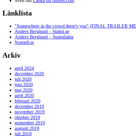
Sven
om
Länka till filuren.com
Länklista
"Somewhere in the crowd there's you" (FINAL TRAILE
Anders Berglund – Statist.se
Anders Berglund – Statistfakta
Nomell.se
Arkiv
april 2024
december 2020
juli 2020
juni 2020
maj 2020
april 2020
februari 2020
december 2019
november 2019
oktober 2019
september 2019
augusti 2019
juli 2019