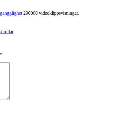
lgangglighet
290000 videoklippsvisningar.
st rullar
*