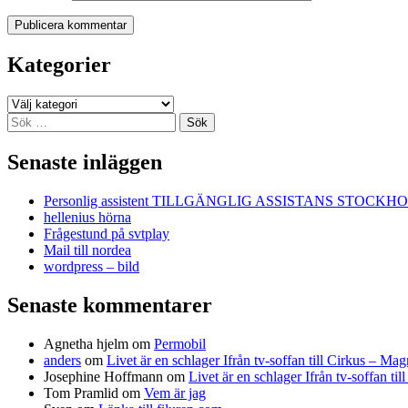
Kategorier
Kategorier
Sök
efter:
Senaste inläggen
Personlig assistent TILLGÄNGLIG ASSISTANS STOCKH
hellenius hörna
Frågestund på svtplay
Mail till nordea
wordpress – bild
Senaste kommentarer
Agnetha hjelm
om
Permobil
anders
om
Livet är en schlager Ifrån tv-soffan till Cirkus – M
Josephine Hoffmann
om
Livet är en schlager Ifrån tv-soffan t
Tom Pramlid
om
Vem är jag