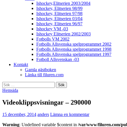
Ishockey,Elitserien 2003/2004
Ishockey, Elitserien 98/99
Ishockey, Elitserien 97/98
Ishockey, Elitserien 03/04
Ishockey, Elitserien 96/97
Ishockey VM -03
Ishockey Elitserien 2002/2003
Fotbolls VM 2002
Fotbolls Allsvenska spelprogrammet 2002
Fotbolls Allsvenska spelprogrammet 1998
Fotbolls Allsvenska spelprogrammet 1997
Fotboll Allsvenskan -03
Kontakt
Gamla gästboken
Länka till filuren.com
Sök
efter:
Hemsida
Videoklippsvisningar – 290000
15 december, 2014
anders
Lämna en kommentar
Warning
: Undefined variable $content in
/var/www/filuren.com/pu