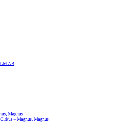
OLM AB
agnus, Magnus
ill Cirkus – Magnus, Magnus