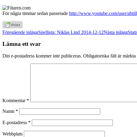
För några timmar sedan passerade
http://www.youtube.com/user/abtil
Inläggsnavigering
Föregående inlägg
Spellista: Niklas Lind 2014-12-12
Nästa inlägg
Stati
Lämna ett svar
Din e-postadress kommer inte publiceras.
Obligatoriska fält är märkta
Kommentar
*
Namn
*
E-postadress
*
Webbplats