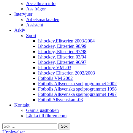
Ass allmän info
Ass frågor
Intervjuer
Arbetsmarknaden
Assistent
Arkiv
Sport
Ishockey,Elitserien 2003/2004
Ishockey, Elitserien 98/99
Ishockey, Elitserien 97/98
Ishockey, Elitserien 03/04
Ishockey, Elitserien 96/97
Ishockey VM -03
Ishockey Elitserien 2002/2003
Fotbolls VM 2002
Fotbolls Allsvenska spelprogrammet 2002
Fotbolls Allsvenska spelprogrammet 1998
Fotbolls Allsvenska spelprogrammet 1997
Fotboll Allsvenskan -03
Kontakt
Gamla gästboken
Länka till filuren.com
Sök
efter:
Upplevelser