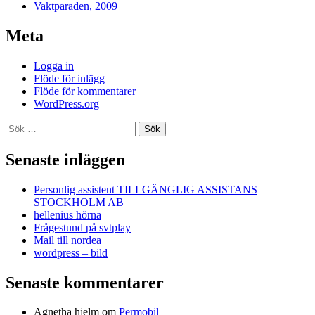
Vaktparaden, 2009
Meta
Logga in
Flöde för inlägg
Flöde för kommentarer
WordPress.org
Sök
efter:
Senaste inläggen
Personlig assistent TILLGÄNGLIG ASSISTANS
STOCKHOLM AB
hellenius hörna
Frågestund på svtplay
Mail till nordea
wordpress – bild
Senaste kommentarer
Agnetha hjelm
om
Permobil