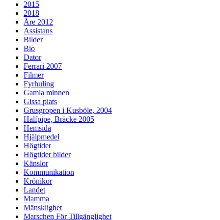
2015
2018
Åre 2012
Assistans
Bilder
Bio
Dator
Ferrari 2007
Filmer
Fyrhuling
Gamla minnen
Gissa plats
Grusgropen i Kusböle, 2004
Halfpipe, Bräcke 2005
Hemsida
Hjälpmedel
Högtider
Högtider bilder
Känslor
Kommunikation
Krönikor
Landet
Mamma
Mänsklighet
Marschen För Tillgänglighet