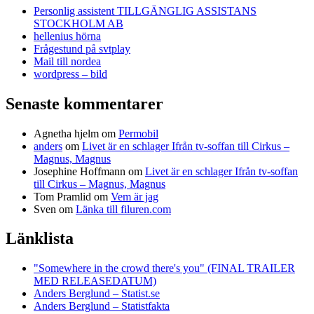
Personlig assistent TILLGÄNGLIG ASSISTANS
STOCKHOLM AB
hellenius hörna
Frågestund på svtplay
Mail till nordea
wordpress – bild
Senaste kommentarer
Agnetha hjelm
om
Permobil
anders
om
Livet är en schlager Ifrån tv-soffan till Cirkus –
Magnus, Magnus
Josephine Hoffmann
om
Livet är en schlager Ifrån tv-soffan
till Cirkus – Magnus, Magnus
Tom Pramlid
om
Vem är jag
Sven
om
Länka till filuren.com
Länklista
"Somewhere in the crowd there's you" (FINAL TRAILER
MED RELEASEDATUM)
Anders Berglund – Statist.se
Anders Berglund – Statistfakta