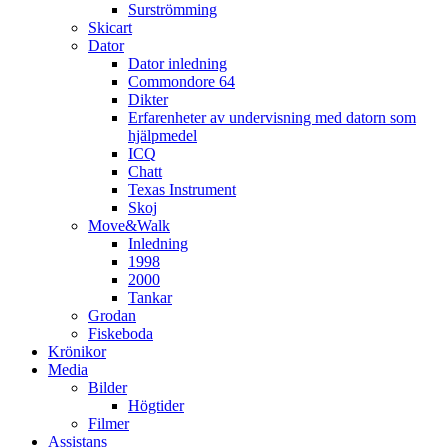
Surströmming
Skicart
Dator
Dator inledning
Commondore 64
Dikter
Erfarenheter av undervisning med datorn som
hjälpmedel
ICQ
Chatt
Texas Instrument
Skoj
Move&Walk
Inledning
1998
2000
Tankar
Grodan
Fiskeboda
Krönikor
Media
Bilder
Högtider
Filmer
Assistans