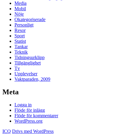
Media
Mobil
Nöje
Okategoriserade
Personligt
Resor
Sport
Statist
Tankar
Teknik
Tidningsurklipp
Tillgänglighet
Tv
Upplevelser
Vaktparaden, 2009
Meta
Logga in
Flöde för inlägg
Flöde för kommentarer
WordPress.org
ICQ
Drivs med WordPress