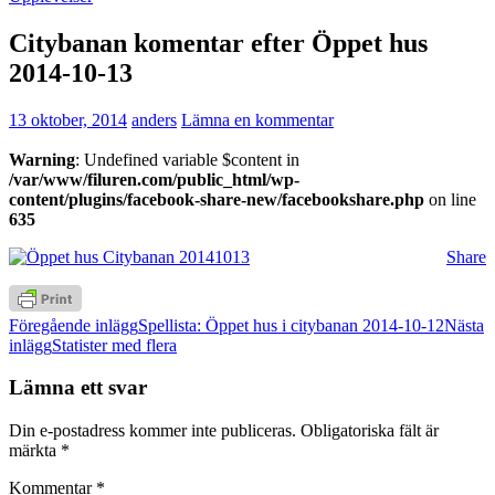
Citybanan komentar efter Öppet hus
2014-10-13
13 oktober, 2014
anders
Lämna en kommentar
Warning
: Undefined variable $content in
/var/www/filuren.com/public_html/wp-
content/plugins/facebook-share-new/facebookshare.php
on line
635
Share
Inläggsnavigering
Föregående inlägg
Spellista: Öppet hus i citybanan 2014-10-12
Nästa
inlägg
Statister med flera
Lämna ett svar
Din e-postadress kommer inte publiceras.
Obligatoriska fält är
märkta
*
Kommentar
*