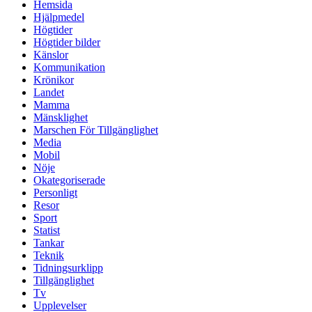
Hemsida
Hjälpmedel
Högtider
Högtider bilder
Känslor
Kommunikation
Krönikor
Landet
Mamma
Mänsklighet
Marschen För Tillgänglighet
Media
Mobil
Nöje
Okategoriserade
Personligt
Resor
Sport
Statist
Tankar
Teknik
Tidningsurklipp
Tillgänglighet
Tv
Upplevelser