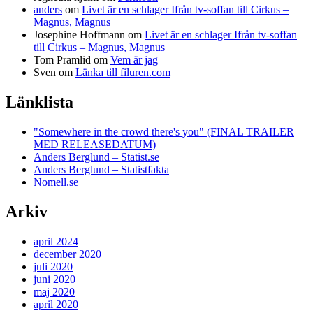
anders
om
Livet är en schlager Ifrån tv-soffan till Cirkus –
Magnus, Magnus
Josephine Hoffmann
om
Livet är en schlager Ifrån tv-soffan
till Cirkus – Magnus, Magnus
Tom Pramlid
om
Vem är jag
Sven
om
Länka till filuren.com
Länklista
"Somewhere in the crowd there's you" (FINAL TRAILER
MED RELEASEDATUM)
Anders Berglund – Statist.se
Anders Berglund – Statistfakta
Nomell.se
Arkiv
april 2024
december 2020
juli 2020
juni 2020
maj 2020
april 2020