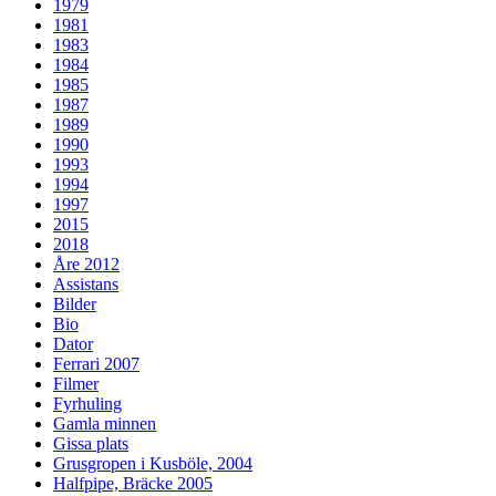
1979
1981
1983
1984
1985
1987
1989
1990
1993
1994
1997
2015
2018
Åre 2012
Assistans
Bilder
Bio
Dator
Ferrari 2007
Filmer
Fyrhuling
Gamla minnen
Gissa plats
Grusgropen i Kusböle, 2004
Halfpipe, Bräcke 2005