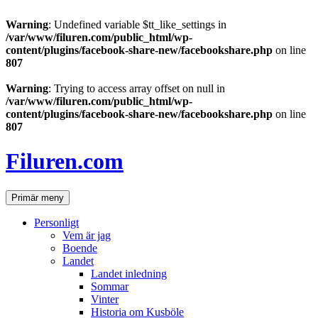
Warning
: Undefined variable $tt_like_settings in
/var/www/filuren.com/public_html/wp-
content/plugins/facebook-share-new/facebookshare.php
on line
807
Warning
: Trying to access array offset on null in
/var/www/filuren.com/public_html/wp-
content/plugins/facebook-share-new/facebookshare.php
on line
807
Hoppa
till
Filuren.com
innehåll
Sök
Primär meny
Personligt
Vem är jag
Boende
Landet
Landet inledning
Sommar
Vinter
Historia om Kusböle