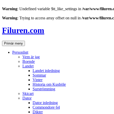
Warning
: Undefined variable $tt_like_settings in
/var/www/filuren.
Warning
: Trying to access array offset on null in
/var/www/filuren.
Hoppa
till
Filuren.com
innehåll
Sök
Primär meny
Personligt
Vem är jag
Boende
Landet
Landet inledning
Sommar
Vinter
Historia om Kusböle
Surströmming
Skicart
Dator
Dator inledning
Commondore 64
Dikter