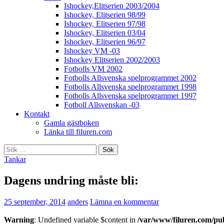
Ishockey,Elitserien 2003/2004
Ishockey, Elitserien 98/99
Ishockey, Elitserien 97/98
Ishockey, Elitserien 03/04
Ishockey, Elitserien 96/97
Ishockey VM -03
Ishockey Elitserien 2002/2003
Fotbolls VM 2002
Fotbolls Allsvenska spelprogrammet 2002
Fotbolls Allsvenska spelprogrammet 1998
Fotbolls Allsvenska spelprogrammet 1997
Fotboll Allsvenskan -03
Kontakt
Gamla gästboken
Länka till filuren.com
Sök
efter:
Tankar
Dagens undring måste bli:
25 september, 2014
anders
Lämna en kommentar
Warning
: Undefined variable $content in
/var/www/filuren.com/pu