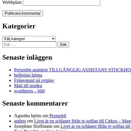
Webbplats
Kategorier
Kategorier
Sök
efter:
Senaste inläggen
Personlig assistent TILLGÄNGLIG ASSISTANS STOCKH
hellenius hörna
Frågestund på svtplay
Mail till nordea
wordpress – bild
Senaste kommentarer
Agnetha hjelm
om
Permobil
anders
om
Livet är en schlager Ifrån tv-soffan till Cirkus – M
Josephine Hoffmann
om
Livet är en schlager Ifrån tv-soffan t