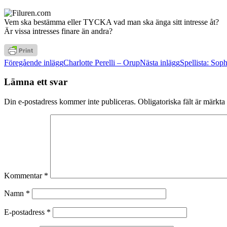
Vem ska bestämma eller TYCKA vad man ska änga sitt intresse åt?
Är vissa intresses finare än andra?
Inläggsnavigering
Föregående inlägg
Charlotte Perelli – Orup
Nästa inlägg
Spellista: Sop
Lämna ett svar
Din e-postadress kommer inte publiceras.
Obligatoriska fält är märkta
Kommentar
*
Namn
*
E-postadress
*