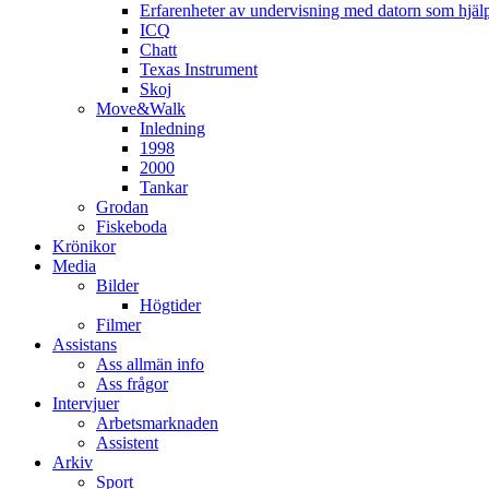
Erfarenheter av undervisning med datorn som hjä
ICQ
Chatt
Texas Instrument
Skoj
Move&Walk
Inledning
1998
2000
Tankar
Grodan
Fiskeboda
Krönikor
Media
Bilder
Högtider
Filmer
Assistans
Ass allmän info
Ass frågor
Intervjuer
Arbetsmarknaden
Assistent
Arkiv
Sport