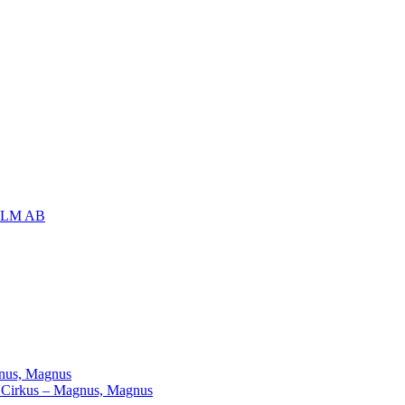
OLM AB
agnus, Magnus
ill Cirkus – Magnus, Magnus