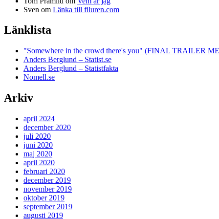
Tom Pramlid
om
Vem är jag
Sven
om
Länka till filuren.com
Länklista
"Somewhere in the crowd there's you" (FINAL TRAILE
Anders Berglund – Statist.se
Anders Berglund – Statistfakta
Nomell.se
Arkiv
april 2024
december 2020
juli 2020
juni 2020
maj 2020
april 2020
februari 2020
december 2019
november 2019
oktober 2019
september 2019
augusti 2019