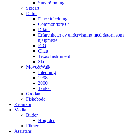
Surströmming
Skicart
Dator
Dator inledning
Commondore 64
Dikter
Erfarenheter av undervisning med datorn som
hjälpmedel
ICQ
Chatt
Texas Instrument
Skoj
Move&Walk
Inledning
1998
2000
Tankar
Grodan
Fiskeboda
Krönikor
Media
Bilder
Högtider
Filmer
Assistans