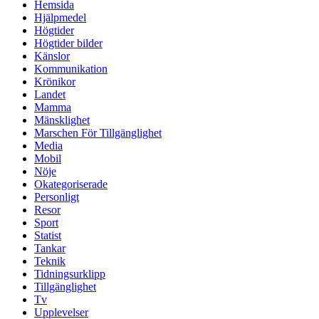
Hemsida
Hjälpmedel
Högtider
Högtider bilder
Känslor
Kommunikation
Krönikor
Landet
Mamma
Mänsklighet
Marschen För Tillgänglighet
Media
Mobil
Nöje
Okategoriserade
Personligt
Resor
Sport
Statist
Tankar
Teknik
Tidningsurklipp
Tillgänglighet
Tv
Upplevelser