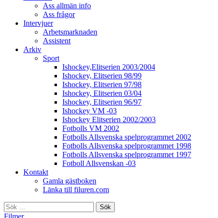
Ass allmän info
Ass frågor
Intervjuer
Arbetsmarknaden
Assistent
Arkiv
Sport
Ishockey,Elitserien 2003/2004
Ishockey, Elitserien 98/99
Ishockey, Elitserien 97/98
Ishockey, Elitserien 03/04
Ishockey, Elitserien 96/97
Ishockey VM -03
Ishockey Elitserien 2002/2003
Fotbolls VM 2002
Fotbolls Allsvenska spelprogrammet 2002
Fotbolls Allsvenska spelprogrammet 1998
Fotbolls Allsvenska spelprogrammet 1997
Fotboll Allsvenskan -03
Kontakt
Gamla gästboken
Länka till filuren.com
Sök
efter:
Filmer