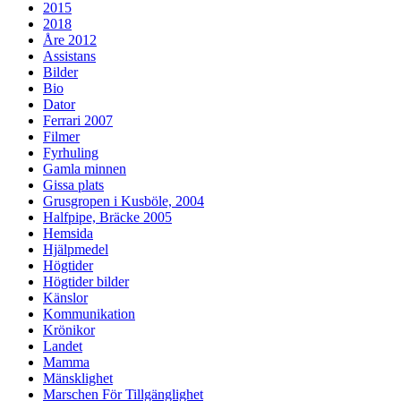
2015
2018
Åre 2012
Assistans
Bilder
Bio
Dator
Ferrari 2007
Filmer
Fyrhuling
Gamla minnen
Gissa plats
Grusgropen i Kusböle, 2004
Halfpipe, Bräcke 2005
Hemsida
Hjälpmedel
Högtider
Högtider bilder
Känslor
Kommunikation
Krönikor
Landet
Mamma
Mänsklighet
Marschen För Tillgänglighet