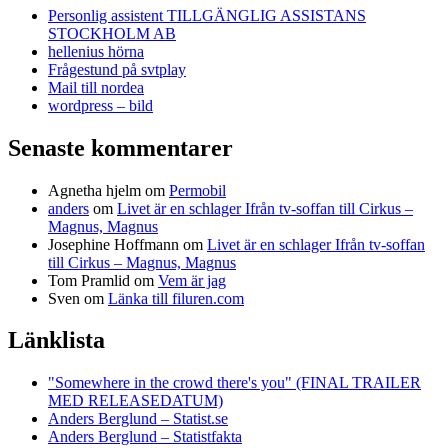
Personlig assistent TILLGÄNGLIG ASSISTANS
STOCKHOLM AB
hellenius hörna
Frågestund på svtplay
Mail till nordea
wordpress – bild
Senaste kommentarer
Agnetha hjelm
om
Permobil
anders
om
Livet är en schlager Ifrån tv-soffan till Cirkus –
Magnus, Magnus
Josephine Hoffmann
om
Livet är en schlager Ifrån tv-soffan
till Cirkus – Magnus, Magnus
Tom Pramlid
om
Vem är jag
Sven
om
Länka till filuren.com
Länklista
"Somewhere in the crowd there's you" (FINAL TRAILER
MED RELEASEDATUM)
Anders Berglund – Statist.se
Anders Berglund – Statistfakta