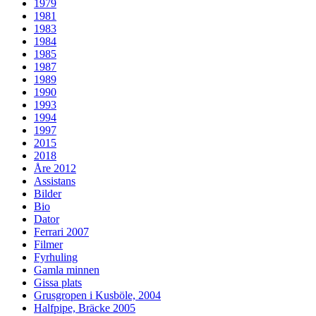
1979
1981
1983
1984
1985
1987
1989
1990
1993
1994
1997
2015
2018
Åre 2012
Assistans
Bilder
Bio
Dator
Ferrari 2007
Filmer
Fyrhuling
Gamla minnen
Gissa plats
Grusgropen i Kusböle, 2004
Halfpipe, Bräcke 2005