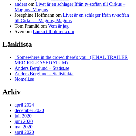
anders
om
Livet är en schlager Ifrån tv-soffan till Cirkus –
Magnus, Magnus
Josephine Hoffmann
om
Livet är en schlager Ifrån tv-soffan
till Cirkus – Magnus, Magnus
Tom Pramlid
om
Vem är jag
Sven
om
Länka till filuren.com
Länklista
"Somewhere in the crowd there's you" (FINAL TRAILER
MED RELEASEDATUM)
Anders Berglund – Statist.se
Anders Berglund – Statistfakta
Nomell.se
Arkiv
april 2024
december 2020
juli 2020
juni 2020
maj 2020
april 2020