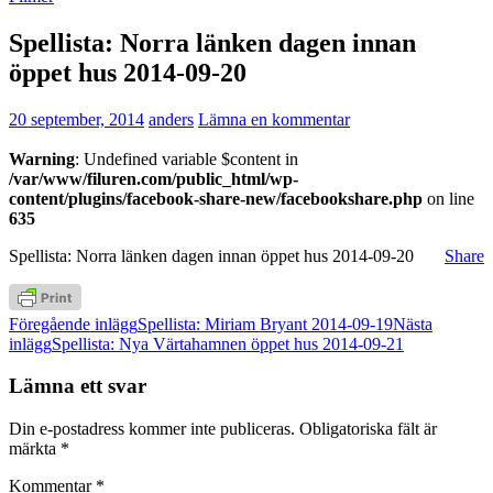
Spellista: Norra länken dagen innan
öppet hus 2014-09-20
20 september, 2014
anders
Lämna en kommentar
Warning
: Undefined variable $content in
/var/www/filuren.com/public_html/wp-
content/plugins/facebook-share-new/facebookshare.php
on line
635
Spellista: Norra länken dagen innan öppet hus 2014-09-20
Share
Inläggsnavigering
Föregående inlägg
Spellista: Miriam Bryant 2014-09-19
Nästa
inlägg
Spellista: Nya Värtahamnen öppet hus 2014-09-21
Lämna ett svar
Din e-postadress kommer inte publiceras.
Obligatoriska fält är
märkta
*
Kommentar
*