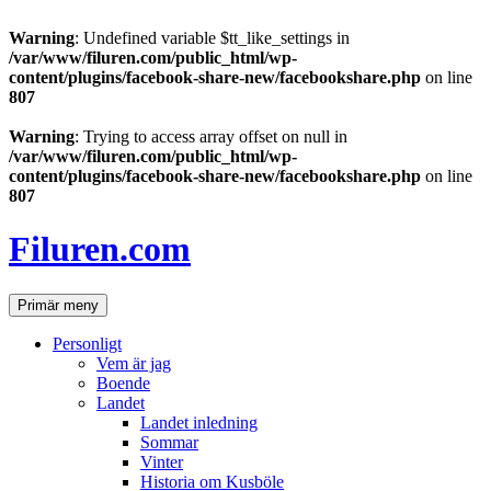
Warning
: Undefined variable $tt_like_settings in
/var/www/filuren.com/public_html/wp-
content/plugins/facebook-share-new/facebookshare.php
on line
807
Warning
: Trying to access array offset on null in
/var/www/filuren.com/public_html/wp-
content/plugins/facebook-share-new/facebookshare.php
on line
807
Hoppa
till
Filuren.com
innehåll
Sök
Primär meny
Personligt
Vem är jag
Boende
Landet
Landet inledning
Sommar
Vinter
Historia om Kusböle