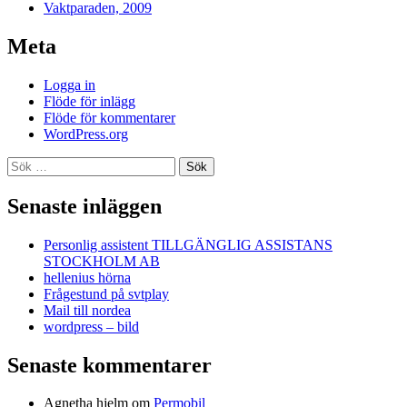
Vaktparaden, 2009
Meta
Logga in
Flöde för inlägg
Flöde för kommentarer
WordPress.org
Sök
efter:
Senaste inläggen
Personlig assistent TILLGÄNGLIG ASSISTANS
STOCKHOLM AB
hellenius hörna
Frågestund på svtplay
Mail till nordea
wordpress – bild
Senaste kommentarer
Agnetha hjelm
om
Permobil