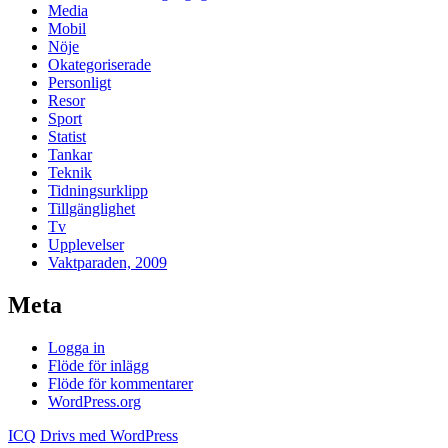
Media
Mobil
Nöje
Okategoriserade
Personligt
Resor
Sport
Statist
Tankar
Teknik
Tidningsurklipp
Tillgänglighet
Tv
Upplevelser
Vaktparaden, 2009
Meta
Logga in
Flöde för inlägg
Flöde för kommentarer
WordPress.org
ICQ
Drivs med WordPress