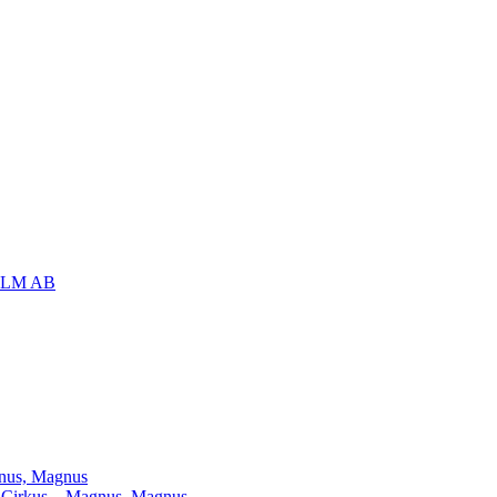
OLM AB
agnus, Magnus
ill Cirkus – Magnus, Magnus