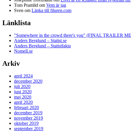
Tom Pramlid
om
Vem är jag
Sven
om
Länka till filuren.com
Länklista
"Somewhere in the crowd there's you" (FINAL TRAILE
Anders Berglund – Statist.se
Anders Berglund – Statistfakta
Nomell.se
Arkiv
april 2024
december 2020
juli 2020
juni 2020
maj 2020
april 2020
februari 2020
december 2019
november 2019
oktober 2019
september 2019