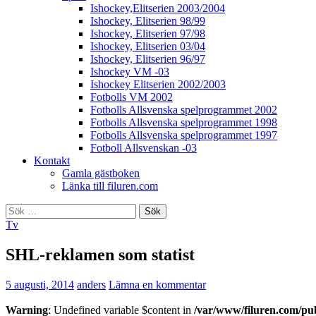
Ishockey,Elitserien 2003/2004
Ishockey, Elitserien 98/99
Ishockey, Elitserien 97/98
Ishockey, Elitserien 03/04
Ishockey, Elitserien 96/97
Ishockey VM -03
Ishockey Elitserien 2002/2003
Fotbolls VM 2002
Fotbolls Allsvenska spelprogrammet 2002
Fotbolls Allsvenska spelprogrammet 1998
Fotbolls Allsvenska spelprogrammet 1997
Fotboll Allsvenskan -03
Kontakt
Gamla gästboken
Länka till filuren.com
Sök
efter:
Tv
SHL-reklamen som statist
5 augusti, 2014
anders
Lämna en kommentar
Warning
: Undefined variable $content in
/var/www/filuren.com/pu