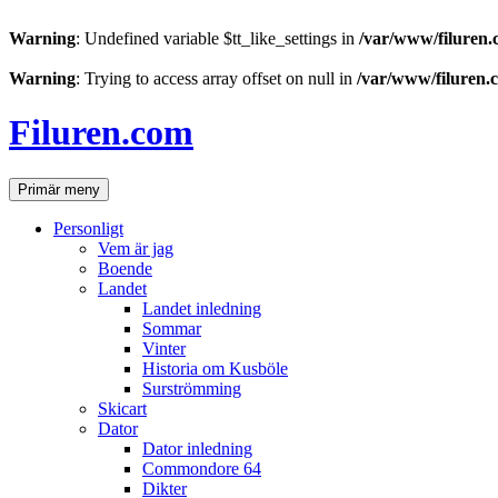
Warning
: Undefined variable $tt_like_settings in
/var/www/filuren.
Warning
: Trying to access array offset on null in
/var/www/filuren.
Hoppa
till
Filuren.com
innehåll
Sök
Primär meny
Personligt
Vem är jag
Boende
Landet
Landet inledning
Sommar
Vinter
Historia om Kusböle
Surströmming
Skicart
Dator
Dator inledning
Commondore 64
Dikter