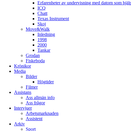
Erfarenheter av undervisning med datorn som hjä
ICQ
Chatt
Texas Instrument
Skoj
Move&Walk
Inledning
1998
2000
Tankar
Grodan
Fiskeboda
Krönikor
Media
Bilder
Högtider
Filmer
Assistans
Ass allmän info
Ass frågor
Intervjuer
Arbetsmarknaden
Assistent
Arkiv
Sport