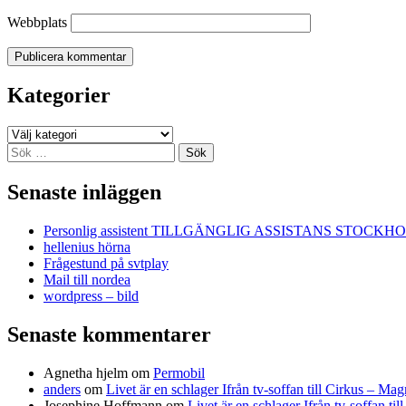
Webbplats
Kategorier
Kategorier
Sök
efter:
Senaste inläggen
Personlig assistent TILLGÄNGLIG ASSISTANS STOCKH
hellenius hörna
Frågestund på svtplay
Mail till nordea
wordpress – bild
Senaste kommentarer
Agnetha hjelm
om
Permobil
anders
om
Livet är en schlager Ifrån tv-soffan till Cirkus – M
Josephine Hoffmann
om
Livet är en schlager Ifrån tv-soffan t