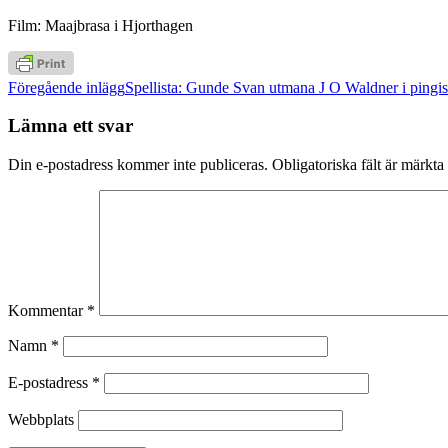
Film: Maajbrasa i Hjorthagen
Inläggsnavigering
Föregående inlägg
Spellista: Gunde Svan utmana J O Waldner i pingi
Lämna ett svar
Din e-postadress kommer inte publiceras.
Obligatoriska fält är märkta
Kommentar
*
Namn
*
E-postadress
*
Webbplats