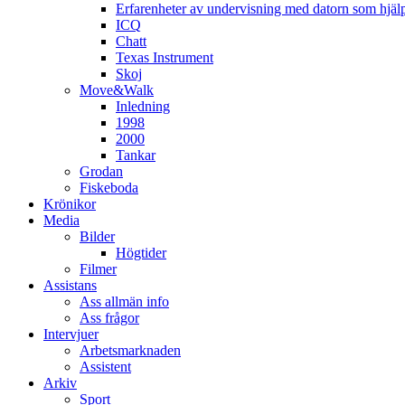
Erfarenheter av undervisning med datorn som hjä
ICQ
Chatt
Texas Instrument
Skoj
Move&Walk
Inledning
1998
2000
Tankar
Grodan
Fiskeboda
Krönikor
Media
Bilder
Högtider
Filmer
Assistans
Ass allmän info
Ass frågor
Intervjuer
Arbetsmarknaden
Assistent
Arkiv
Sport