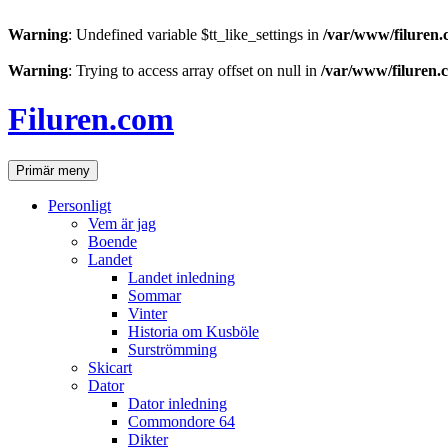
Warning
: Undefined variable $tt_like_settings in
/var/www/filuren.
Warning
: Trying to access array offset on null in
/var/www/filuren.
Hoppa
till
Filuren.com
innehåll
Sök
Primär meny
Personligt
Vem är jag
Boende
Landet
Landet inledning
Sommar
Vinter
Historia om Kusböle
Surströmming
Skicart
Dator
Dator inledning
Commondore 64
Dikter