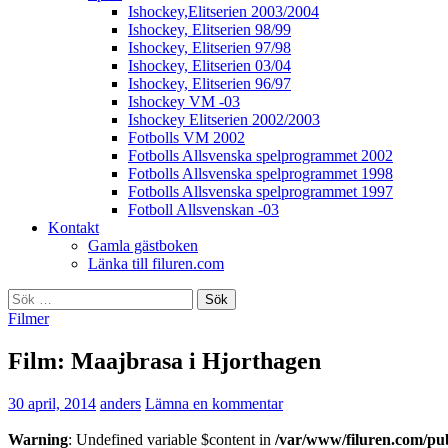
Ishockey,Elitserien 2003/2004
Ishockey, Elitserien 98/99
Ishockey, Elitserien 97/98
Ishockey, Elitserien 03/04
Ishockey, Elitserien 96/97
Ishockey VM -03
Ishockey Elitserien 2002/2003
Fotbolls VM 2002
Fotbolls Allsvenska spelprogrammet 2002
Fotbolls Allsvenska spelprogrammet 1998
Fotbolls Allsvenska spelprogrammet 1997
Fotboll Allsvenskan -03
Kontakt
Gamla gästboken
Länka till filuren.com
Sök
efter:
Filmer
Film: Maajbrasa i Hjorthagen
30 april, 2014
anders
Lämna en kommentar
Warning
: Undefined variable $content in
/var/www/filuren.com/pu