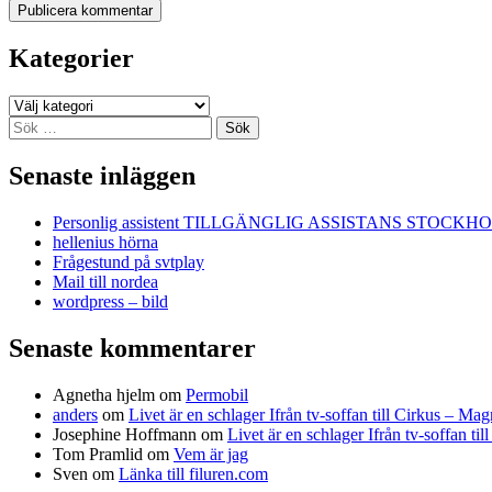
Kategorier
Kategorier
Sök
efter:
Senaste inläggen
Personlig assistent TILLGÄNGLIG ASSISTANS STOCKH
hellenius hörna
Frågestund på svtplay
Mail till nordea
wordpress – bild
Senaste kommentarer
Agnetha hjelm
om
Permobil
anders
om
Livet är en schlager Ifrån tv-soffan till Cirkus – M
Josephine Hoffmann
om
Livet är en schlager Ifrån tv-soffan t
Tom Pramlid
om
Vem är jag
Sven
om
Länka till filuren.com