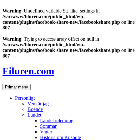
Warning
: Undefined variable $tt_like_settings in
/var/www/filuren.com/public_html/wp-
content/plugins/facebook-share-new/facebookshare.php
on line
807
Warning
: Trying to access array offset on null in
/var/www/filuren.com/public_html/wp-
content/plugins/facebook-share-new/facebookshare.php
on line
807
Hoppa
till
Filuren.com
innehåll
Sök
Primär meny
Personligt
Vem är jag
Boende
Landet
Landet inledning
Sommar
Vinter
Historia om Kusböle