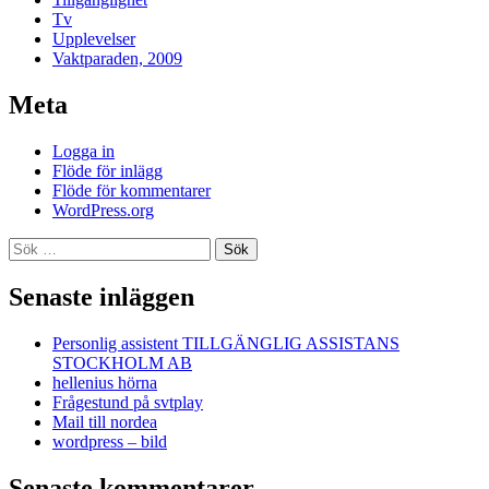
Tv
Upplevelser
Vaktparaden, 2009
Meta
Logga in
Flöde för inlägg
Flöde för kommentarer
WordPress.org
Sök
efter:
Senaste inläggen
Personlig assistent TILLGÄNGLIG ASSISTANS
STOCKHOLM AB
hellenius hörna
Frågestund på svtplay
Mail till nordea
wordpress – bild
Senaste kommentarer