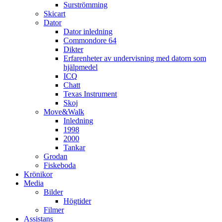
Surströmming
Skicart
Dator
Dator inledning
Commondore 64
Dikter
Erfarenheter av undervisning med datorn som
hjälpmedel
ICQ
Chatt
Texas Instrument
Skoj
Move&Walk
Inledning
1998
2000
Tankar
Grodan
Fiskeboda
Krönikor
Media
Bilder
Högtider
Filmer
Assistans