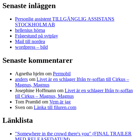
Senaste inläggen
Personlig assistent TILLGÄNGLIG ASSISTANS
STOCKHOLM AB
hellenius hörna
Frågestund på svtplay
Mail till nordea
wordpress – bild
Senaste kommentarer
Agnetha hjelm
om
Permobil
anders
om
Livet är en schlager Ifrån tv-soffan till Cirkus –
Magnus, Magnus
Josephine Hoffmann
om
Livet är en schlager Ifrån tv-soffan
till Cirkus – Magnus, Magnus
Tom Pramlid
om
Vem är jag
Sven
om
Länka till filuren.com
Länklista
"Somewhere in the crowd there's you" (FINAL TRAILER
MED RELEASEDATUM)