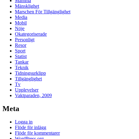
Mamma
Mänsklighet
Marschen För Tillgänglighet
Media
Mobil
Nöje
Okategoriserade
Personligt
Resor
Sport
Statist
Tankar
Teknik
Tidningsurklipp
Tillgänglighet
Tv
Upplevelser
Vaktparaden, 2009
Meta
Logga in
Flöde för inlägg
Flöde för kommentarer
WordPress.org