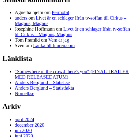
Agnetha hjelm
om
Permobil
anders
om
Livet är en schlager Ifrån tv-soffan till Cirkus –
Magnus, Magnus
Josephine Hoffmann
om
Livet är en schlager Ifrån tv-soffan
till Cirkus – Magnus, Magnus
Tom Pramlid
om
Vem är jag
Sven
om
Länka till filuren.com
Länklista
"Somewhere in the crowd there's you" (FINAL TRAILER
MED RELEASEDATUM)
Anders Berglund – Statist.se
Anders Berglund – Statistfakta
Nomell.se
Arkiv
april 2024
december 2020
juli 2020
juni 2020