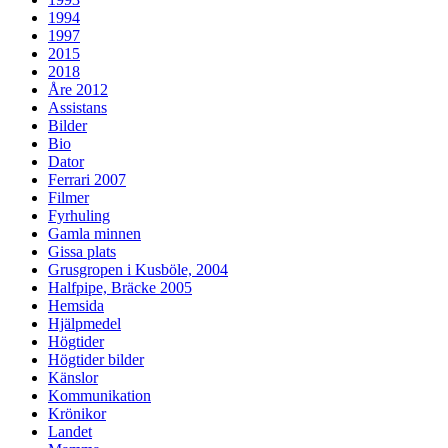
1994
1997
2015
2018
Åre 2012
Assistans
Bilder
Bio
Dator
Ferrari 2007
Filmer
Fyrhuling
Gamla minnen
Gissa plats
Grusgropen i Kusböle, 2004
Halfpipe, Bräcke 2005
Hemsida
Hjälpmedel
Högtider
Högtider bilder
Känslor
Kommunikation
Krönikor
Landet