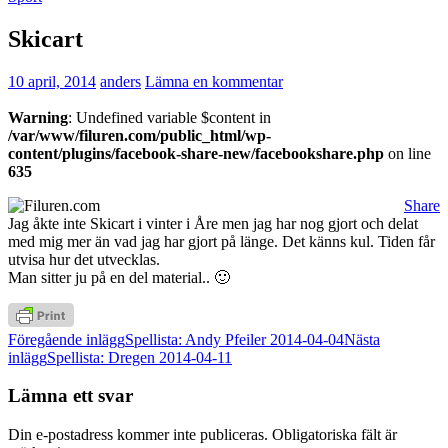
Skicart
10 april, 2014
anders
Lämna en kommentar
Warning
: Undefined variable $content in
/var/www/filuren.com/public_html/wp-
content/plugins/facebook-share-new/facebookshare.php
on line
635
Share
Jag åkte inte Skicart i vinter i Åre men jag har nog gjort och delat
med mig mer än vad jag har gjort på länge. Det känns kul. Tiden får
utvisa hur det utvecklas.
Man sitter ju på en del material.. 🙂
Inläggsnavigering
Föregående inlägg
Spellista: Andy Pfeiler 2014-04-04
Nästa
inlägg
Spellista: Dregen 2014-04-11
Lämna ett svar
Din e-postadress kommer inte publiceras.
Obligatoriska fält är