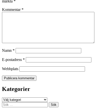
märkta
*
Kommentar
*
Namn
*
E-postadress
*
Webbplats
Kategorier
Kategorier
Sök
efter: