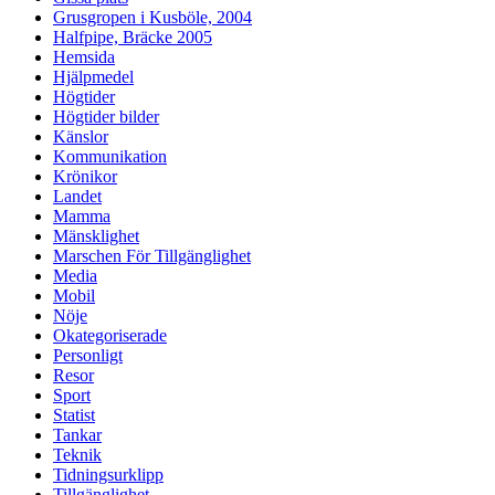
Grusgropen i Kusböle, 2004
Halfpipe, Bräcke 2005
Hemsida
Hjälpmedel
Högtider
Högtider bilder
Känslor
Kommunikation
Krönikor
Landet
Mamma
Mänsklighet
Marschen För Tillgänglighet
Media
Mobil
Nöje
Okategoriserade
Personligt
Resor
Sport
Statist
Tankar
Teknik
Tidningsurklipp
Tillgänglighet