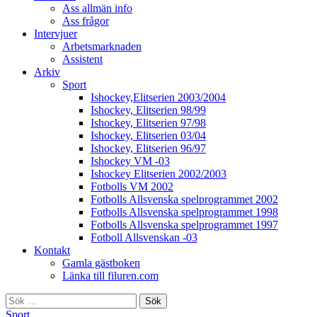
Ass allmän info
Ass frågor
Intervjuer
Arbetsmarknaden
Assistent
Arkiv
Sport
Ishockey,Elitserien 2003/2004
Ishockey, Elitserien 98/99
Ishockey, Elitserien 97/98
Ishockey, Elitserien 03/04
Ishockey, Elitserien 96/97
Ishockey VM -03
Ishockey Elitserien 2002/2003
Fotbolls VM 2002
Fotbolls Allsvenska spelprogrammet 2002
Fotbolls Allsvenska spelprogrammet 1998
Fotbolls Allsvenska spelprogrammet 1997
Fotboll Allsvenskan -03
Kontakt
Gamla gästboken
Länka till filuren.com
Sök
efter:
Sport