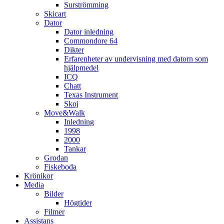
Surströmming
Skicart
Dator
Dator inledning
Commondore 64
Dikter
Erfarenheter av undervisning med datorn som
hjälpmedel
ICQ
Chatt
Texas Instrument
Skoj
Move&Walk
Inledning
1998
2000
Tankar
Grodan
Fiskeboda
Krönikor
Media
Bilder
Högtider
Filmer
Assistans