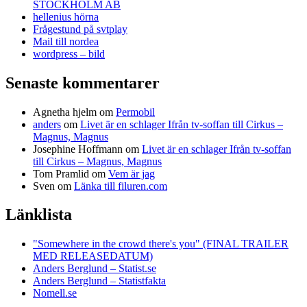
STOCKHOLM AB
hellenius hörna
Frågestund på svtplay
Mail till nordea
wordpress – bild
Senaste kommentarer
Agnetha hjelm
om
Permobil
anders
om
Livet är en schlager Ifrån tv-soffan till Cirkus –
Magnus, Magnus
Josephine Hoffmann
om
Livet är en schlager Ifrån tv-soffan
till Cirkus – Magnus, Magnus
Tom Pramlid
om
Vem är jag
Sven
om
Länka till filuren.com
Länklista
"Somewhere in the crowd there's you" (FINAL TRAILER
MED RELEASEDATUM)
Anders Berglund – Statist.se
Anders Berglund – Statistfakta
Nomell.se