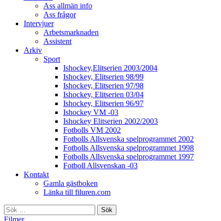
Ass allmän info
Ass frågor
Intervjuer
Arbetsmarknaden
Assistent
Arkiv
Sport
Ishockey,Elitserien 2003/2004
Ishockey, Elitserien 98/99
Ishockey, Elitserien 97/98
Ishockey, Elitserien 03/04
Ishockey, Elitserien 96/97
Ishockey VM -03
Ishockey Elitserien 2002/2003
Fotbolls VM 2002
Fotbolls Allsvenska spelprogrammet 2002
Fotbolls Allsvenska spelprogrammet 1998
Fotbolls Allsvenska spelprogrammet 1997
Fotboll Allsvenskan -03
Kontakt
Gamla gästboken
Länka till filuren.com
Sök
efter:
Filmer