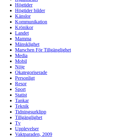
Högtider
Högtider bilder
Känslor
Kommunikation
Krönikor
Landet
Mamma
Mänsklighet
Marschen För Tillgänglighet
Media
Mobil
Nöje
Okategoriserade
Personligt
Resor
Sport
Statist
Tankar
Teknik
Tidningsurklipp
Tillgänglighet
Tv
Upplevelser
Vaktparaden, 2009