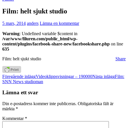
Film: helt sjukt studio
5 mars, 2014
anders
Lämna en kommentar
Warning
: Undefined variable $content in
/var/www/filuren.com/public_html/wp-
content/plugins/facebook-share-new/facebookshare.php
on line
635
Film: helt sjukt studio
Share
Inläggsnavigering
Föregående inlägg
Videoklippsvisningar – 190000
Nästa inlägg
Film:
SNN News studioman
Lämna ett svar
Din e-postadress kommer inte publiceras.
Obligatoriska fält är
märkta
*
Kommentar
*