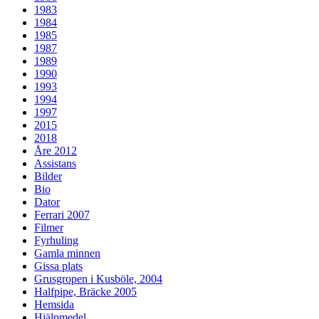
1983
1984
1985
1987
1989
1990
1993
1994
1997
2015
2018
Åre 2012
Assistans
Bilder
Bio
Dator
Ferrari 2007
Filmer
Fyrhuling
Gamla minnen
Gissa plats
Grusgropen i Kusböle, 2004
Halfpipe, Bräcke 2005
Hemsida
Hjälpmedel