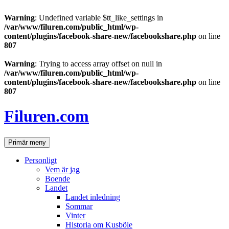
Warning
: Undefined variable $tt_like_settings in
/var/www/filuren.com/public_html/wp-
content/plugins/facebook-share-new/facebookshare.php
on line
807
Warning
: Trying to access array offset on null in
/var/www/filuren.com/public_html/wp-
content/plugins/facebook-share-new/facebookshare.php
on line
807
Hoppa
till
Filuren.com
innehåll
Sök
Primär meny
Personligt
Vem är jag
Boende
Landet
Landet inledning
Sommar
Vinter
Historia om Kusböle