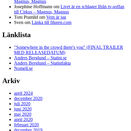
Magnus, Magnus
Josephine Hoffmann
om
Livet är en schlager Ifrån tv-soffan
till Cirkus – Magnus, Magnus
Tom Pramlid
om
Vem är jag
Sven
om
Länka till filuren.com
Länklista
"Somewhere in the crowd there's you" (FINAL TRAILER
MED RELEASEDATUM)
Anders Berglund – Statist.se
Anders Berglund – Statistfakta
Nomell.se
Arkiv
april 2024
december 2020
juli 2020
juni 2020
maj 2020
april 2020
februari 2020
december 2019