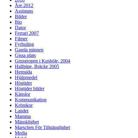
Åre 2012
Assistans
Bilder
Bio
Dator
Ferrari 2007
Filmer
Fyrhuling
Gamla minnen
Gissa plats
Grusgropen i Kusböle, 2004
Halfpipe, Bräcke 2005
Hemsida
Hjälpmedel
Högtider
Högtider bilder
Känslor
Kommunikation
Krönikor
Landet
Mamma
Mänsklighet
Marschen För Tillgänglighet
Media