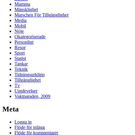
Mamma
Mänsklighet
Marschen För Tillgänglighet
Media
Mobil
Nöje
Okategoriserade
Personligt
Resor
Sport
Statist
Tankar
Teknik
Tidningsurklipp
Tillgänglighet
Tv
Upplevelser
Vaktparaden, 2009
Meta
Logga in
Flöde för inlägg
Flöde för kommentarer