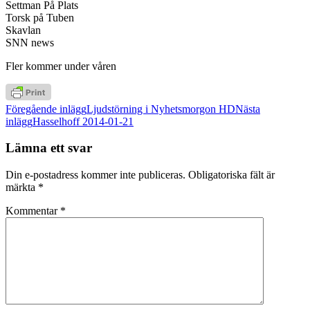
Settman På Plats
Torsk på Tuben
Skavlan
SNN news
Fler kommer under våren
Inläggsnavigering
Föregående inlägg
Ljudstörning i Nyhetsmorgon HD
Nästa
inlägg
Hasselhoff 2014-01-21
Lämna ett svar
Din e-postadress kommer inte publiceras.
Obligatoriska fält är
märkta
*
Kommentar
*