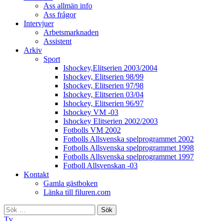
Ass allmän info
Ass frågor
Intervjuer
Arbetsmarknaden
Assistent
Arkiv
Sport
Ishockey,Elitserien 2003/2004
Ishockey, Elitserien 98/99
Ishockey, Elitserien 97/98
Ishockey, Elitserien 03/04
Ishockey, Elitserien 96/97
Ishockey VM -03
Ishockey Elitserien 2002/2003
Fotbolls VM 2002
Fotbolls Allsvenska spelprogrammet 2002
Fotbolls Allsvenska spelprogrammet 1998
Fotbolls Allsvenska spelprogrammet 1997
Fotboll Allsvenskan -03
Kontakt
Gamla gästboken
Länka till filuren.com
Sök
efter:
Tv