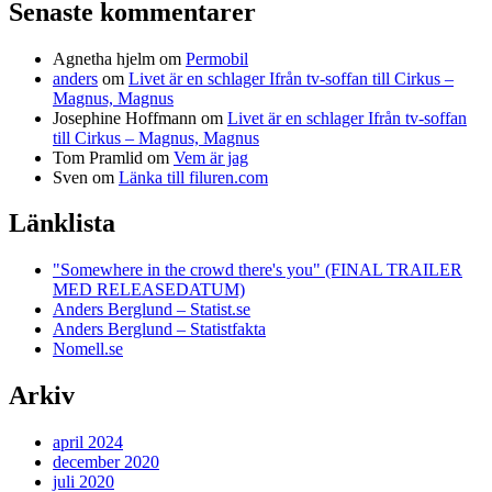
Senaste kommentarer
Agnetha hjelm
om
Permobil
anders
om
Livet är en schlager Ifrån tv-soffan till Cirkus –
Magnus, Magnus
Josephine Hoffmann
om
Livet är en schlager Ifrån tv-soffan
till Cirkus – Magnus, Magnus
Tom Pramlid
om
Vem är jag
Sven
om
Länka till filuren.com
Länklista
"Somewhere in the crowd there's you" (FINAL TRAILER
MED RELEASEDATUM)
Anders Berglund – Statist.se
Anders Berglund – Statistfakta
Nomell.se
Arkiv
april 2024
december 2020
juli 2020