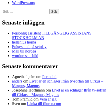
WordPress.org
Sök
efter:
Senaste inläggen
Personlig assistent TILLGÄNGLIG ASSISTANS
STOCKHOLM AB
hellenius hörna
Frågestund på svtplay
Mail till nordea
wordpress – bild
Senaste kommentarer
Agnetha hjelm
om
Permobil
anders
om
Livet är en schlager Ifrån tv-soffan till Cirkus –
Magnus, Magnus
Josephine Hoffmann
om
Livet är en schlager Ifrån tv-soffan
till Cirkus – Magnus, Magnus
Tom Pramlid
om
Vem är jag
Sven
om
Länka till filuren.com