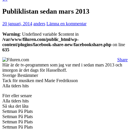
Publiklistan sedan mars 2013
20 januari, 2014
anders
Lämna en kommentar
Warning
: Undefined variable $content in
/var/www/filuren.com/public_html/wp-
content/plugins/facebook-share-new/facebookshare.php
on line
635
Share
Här är de tv-programmen som jag var med i sedan mars 2013 och
imorgon är det dags för Hasselhoff.
Sverige Bestämmer
Tack för musiken med Marie Fredriksson
Alla tiders hits
Förr eller senare
Alla tiders hits
Så ska det låta
Settman På Plats
Settman På Plats
Settman På Plats
Settman På Plats