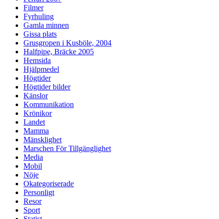
Filmer
Fyrhuling
Gamla minnen
Gissa plats
Grusgropen i Kusböle, 2004
Halfpipe, Bräcke 2005
Hemsida
Hjälpmedel
Högtider
Högtider bilder
Känslor
Kommunikation
Krönikor
Landet
Mamma
Mänsklighet
Marschen För Tillgänglighet
Media
Mobil
Nöje
Okategoriserade
Personligt
Resor
Sport
Statist