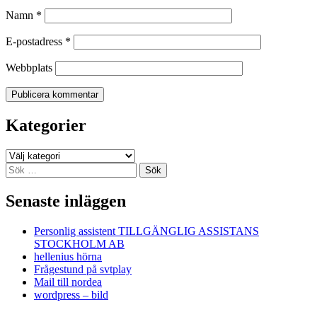
Namn
*
E-postadress
*
Webbplats
Kategorier
Kategorier
Sök
efter:
Senaste inläggen
Personlig assistent TILLGÄNGLIG ASSISTANS
STOCKHOLM AB
hellenius hörna
Frågestund på svtplay
Mail till nordea
wordpress – bild