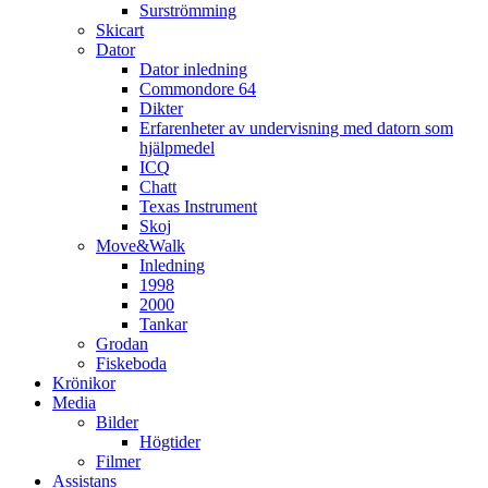
Surströmming
Skicart
Dator
Dator inledning
Commondore 64
Dikter
Erfarenheter av undervisning med datorn som
hjälpmedel
ICQ
Chatt
Texas Instrument
Skoj
Move&Walk
Inledning
1998
2000
Tankar
Grodan
Fiskeboda
Krönikor
Media
Bilder
Högtider
Filmer
Assistans