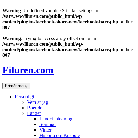
Warning
: Undefined variable $tt_like_settings in
/var/www/filuren.com/public_html/wp-
content/plugins/facebook-share-new/facebookshare.php
on line
807
Warning
: Trying to access array offset on null in
/var/www/filuren.com/public_html/wp-
content/plugins/facebook-share-new/facebookshare.php
on line
807
Hoppa
till
Filuren.com
innehåll
Sök
Primär meny
Personligt
Vem är jag
Boende
Landet
Landet inledning
Sommar
Vinter
Historia om Kusböle