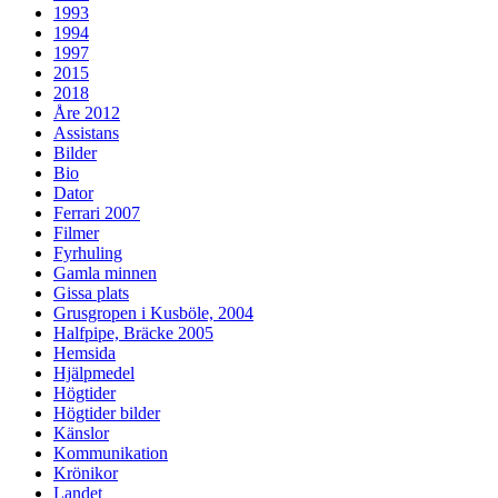
1993
1994
1997
2015
2018
Åre 2012
Assistans
Bilder
Bio
Dator
Ferrari 2007
Filmer
Fyrhuling
Gamla minnen
Gissa plats
Grusgropen i Kusböle, 2004
Halfpipe, Bräcke 2005
Hemsida
Hjälpmedel
Högtider
Högtider bilder
Känslor
Kommunikation
Krönikor
Landet