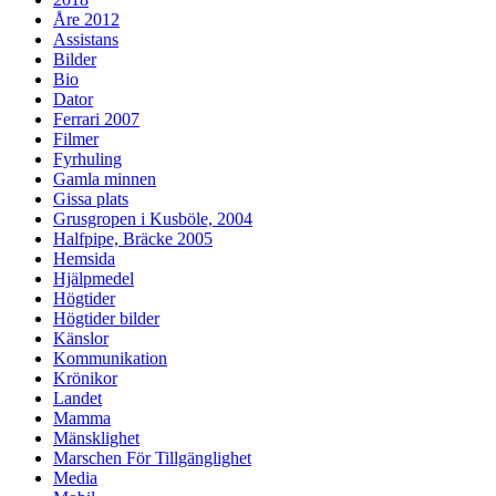
Åre 2012
Assistans
Bilder
Bio
Dator
Ferrari 2007
Filmer
Fyrhuling
Gamla minnen
Gissa plats
Grusgropen i Kusböle, 2004
Halfpipe, Bräcke 2005
Hemsida
Hjälpmedel
Högtider
Högtider bilder
Känslor
Kommunikation
Krönikor
Landet
Mamma
Mänsklighet
Marschen För Tillgänglighet
Media