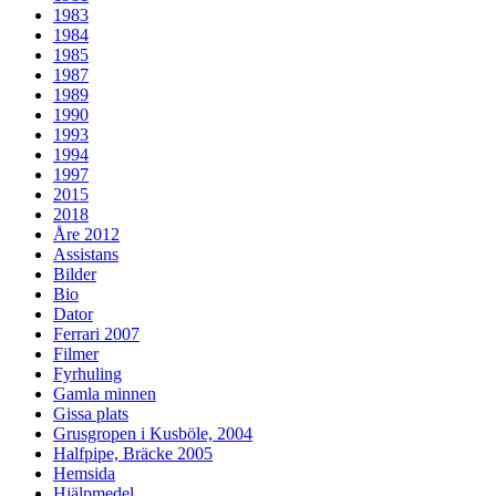
1983
1984
1985
1987
1989
1990
1993
1994
1997
2015
2018
Åre 2012
Assistans
Bilder
Bio
Dator
Ferrari 2007
Filmer
Fyrhuling
Gamla minnen
Gissa plats
Grusgropen i Kusböle, 2004
Halfpipe, Bräcke 2005
Hemsida
Hjälpmedel