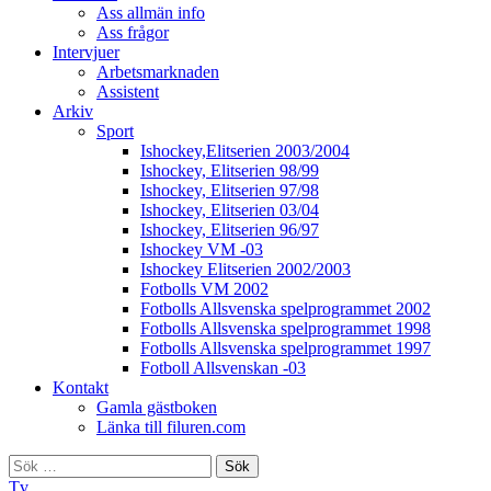
Ass allmän info
Ass frågor
Intervjuer
Arbetsmarknaden
Assistent
Arkiv
Sport
Ishockey,Elitserien 2003/2004
Ishockey, Elitserien 98/99
Ishockey, Elitserien 97/98
Ishockey, Elitserien 03/04
Ishockey, Elitserien 96/97
Ishockey VM -03
Ishockey Elitserien 2002/2003
Fotbolls VM 2002
Fotbolls Allsvenska spelprogrammet 2002
Fotbolls Allsvenska spelprogrammet 1998
Fotbolls Allsvenska spelprogrammet 1997
Fotboll Allsvenskan -03
Kontakt
Gamla gästboken
Länka till filuren.com
Sök
efter:
Tv