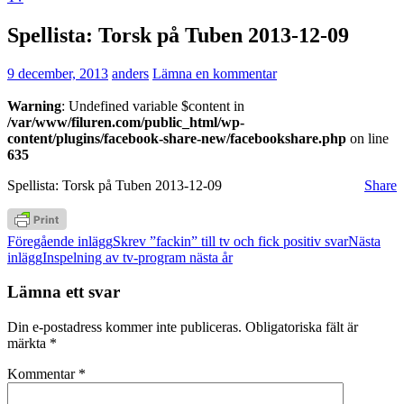
Spellista: Torsk på Tuben 2013-12-09
9 december, 2013
anders
Lämna en kommentar
Warning
: Undefined variable $content in
/var/www/filuren.com/public_html/wp-
content/plugins/facebook-share-new/facebookshare.php
on line
635
Spellista: Torsk på Tuben 2013-12-09
Share
Inläggsnavigering
Föregående inlägg
Skrev ”fackin” till tv och fick positiv svar
Nästa
inlägg
Inspelning av tv-program nästa år
Lämna ett svar
Din e-postadress kommer inte publiceras.
Obligatoriska fält är
märkta
*
Kommentar
*