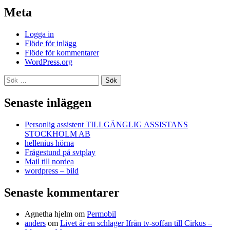
Meta
Logga in
Flöde för inlägg
Flöde för kommentarer
WordPress.org
Sök
efter:
Senaste inläggen
Personlig assistent TILLGÄNGLIG ASSISTANS
STOCKHOLM AB
hellenius hörna
Frågestund på svtplay
Mail till nordea
wordpress – bild
Senaste kommentarer
Agnetha hjelm
om
Permobil
anders
om
Livet är en schlager Ifrån tv-soffan till Cirkus –