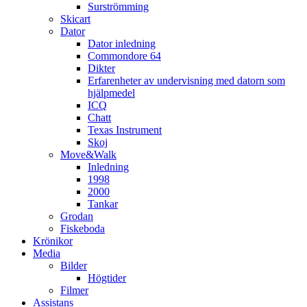
Surströmming
Skicart
Dator
Dator inledning
Commondore 64
Dikter
Erfarenheter av undervisning med datorn som
hjälpmedel
ICQ
Chatt
Texas Instrument
Skoj
Move&Walk
Inledning
1998
2000
Tankar
Grodan
Fiskeboda
Krönikor
Media
Bilder
Högtider
Filmer
Assistans