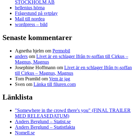
STOCKHOLM AB
hellenius hörna
Frågestund på svtplay
Mail till nordea
wordpress – bild
Senaste kommentarer
Agnetha hjelm
om
Permobil
anders
om
Livet är en schlager Ifrån tv-soffan till Cirkus –
Magnus, Magnus
Josephine Hoffmann
om
Livet är en schlager Ifrån tv-soffan
till Cirkus – Magnus, Magnus
Tom Pramlid
om
Vem är jag
Sven
om
Länka till filuren.com
Länklista
"Somewhere in the crowd there's you" (FINAL TRAILER
MED RELEASEDATUM)
Anders Berglund – Statist.se
Anders Berglund – Statistfakta
Nomell.se