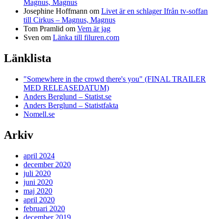
Magnus, Magnus
Josephine Hoffmann
om
Livet är en schlager Ifrån tv-soffan
till Cirkus – Magnus, Magnus
Tom Pramlid
om
Vem är jag
Sven
om
Länka till filuren.com
Länklista
"Somewhere in the crowd there's you" (FINAL TRAILER
MED RELEASEDATUM)
Anders Berglund – Statist.se
Anders Berglund – Statistfakta
Nomell.se
Arkiv
april 2024
december 2020
juli 2020
juni 2020
maj 2020
april 2020
februari 2020
december 2019