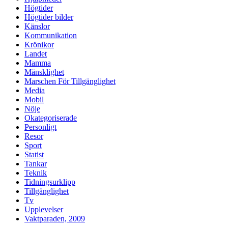
Högtider
Högtider bilder
Känslor
Kommunikation
Krönikor
Landet
Mamma
Mänsklighet
Marschen För Tillgänglighet
Media
Mobil
Nöje
Okategoriserade
Personligt
Resor
Sport
Statist
Tankar
Teknik
Tidningsurklipp
Tillgänglighet
Tv
Upplevelser
Vaktparaden, 2009