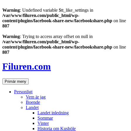
Warning
: Undefined variable $tt_like_settings in
/var/www/filuren.com/public_html/wp-
content/plugins/facebook-share-new/facebookshare.php
on line
807
Warning
: Trying to access array offset on null in
/var/www/filuren.com/public_html/wp-
content/plugins/facebook-share-new/facebookshare.php
on line
807
Hoppa
till
Filuren.com
innehåll
Sök
Primär meny
Personligt
Vem är jag
Boende
Landet
Landet inledning
Sommar
Vinter
Historia om Kusböle