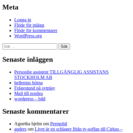
Meta
Logga in
Flöde för inlägg
Flöde för kommentarer
WordPress.org
Sök
efter:
Senaste inläggen
Personlig assistent TILLGÄNGLIG ASSISTANS
STOCKHOLM AB
hellenius hörna
Frågestund på svtplay
Mail till nordea
wordpress – bild
Senaste kommentarer
Agnetha hjelm
om
Permobil
anders
om
Livet är en schlager Ifrån tv-soffan till Cirkus –