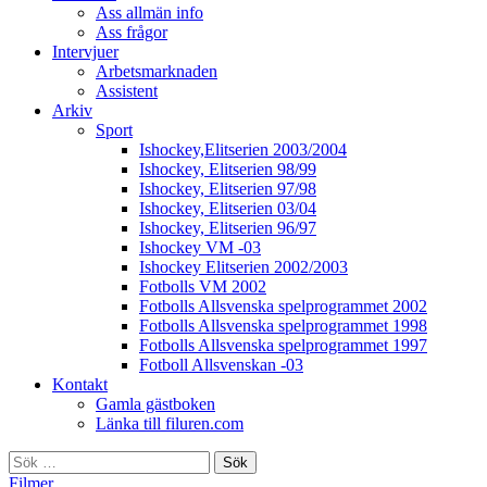
Ass allmän info
Ass frågor
Intervjuer
Arbetsmarknaden
Assistent
Arkiv
Sport
Ishockey,Elitserien 2003/2004
Ishockey, Elitserien 98/99
Ishockey, Elitserien 97/98
Ishockey, Elitserien 03/04
Ishockey, Elitserien 96/97
Ishockey VM -03
Ishockey Elitserien 2002/2003
Fotbolls VM 2002
Fotbolls Allsvenska spelprogrammet 2002
Fotbolls Allsvenska spelprogrammet 1998
Fotbolls Allsvenska spelprogrammet 1997
Fotboll Allsvenskan -03
Kontakt
Gamla gästboken
Länka till filuren.com
Sök
efter:
Filmer