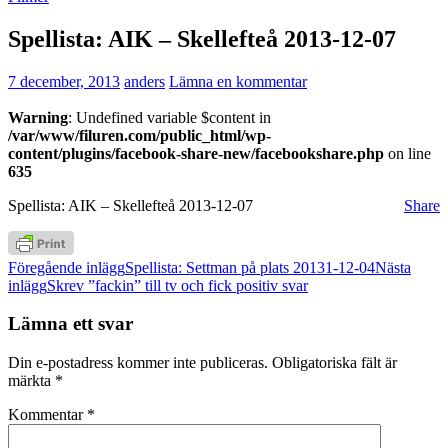
Spellista: AIK – Skellefteå 2013-12-07
7 december, 2013
anders
Lämna en kommentar
Warning
: Undefined variable $content in
/var/www/filuren.com/public_html/wp-
content/plugins/facebook-share-new/facebookshare.php
on line
635
Spellista: AIK – Skellefteå 2013-12-07
Share
Inläggsnavigering
Föregående inlägg
Spellista: Settman på plats 20131-12-04
Nästa
inlägg
Skrev ”fackin” till tv och fick positiv svar
Lämna ett svar
Din e-postadress kommer inte publiceras.
Obligatoriska fält är
märkta
*
Kommentar
*