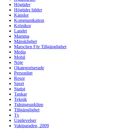
Högtider
Högtider bilder
Känslor
Kommunikation
Krönikor
Landet
Mamma
Mänsklighet
Marschen För Tillgänglighet
Media
Mobil
Nöje
Okategoriserade
Personligt
Resor
Sport
Statist
Tankar
Teknik
Tidningsurklipp
Tillgänglighet
Tv
Upplevelser
Vaktparaden, 2009