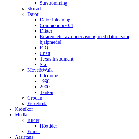
Surströmming
Skicart
Dator
Dator inledning
Commondore 64
Dikter
Erfarenheter av undervisning med datorn som
hjälpmedel
ICQ
Chatt
Texas Instrument
Skoj
Move&Walk
Inledning
1998
2000
Tankar
Grodan
Fiskeboda
Krönikor
Media
Bilder
Högtider
Filmer
Assistans