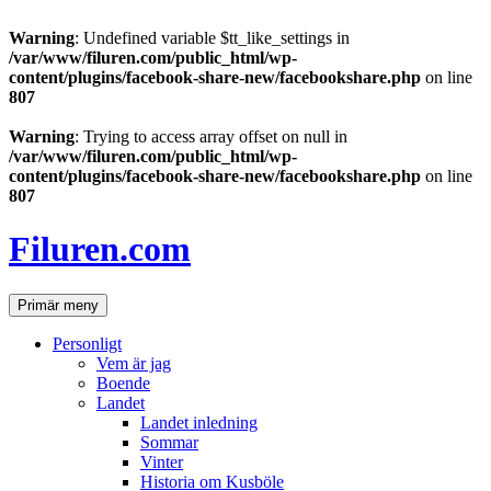
Warning
: Undefined variable $tt_like_settings in
/var/www/filuren.com/public_html/wp-
content/plugins/facebook-share-new/facebookshare.php
on line
807
Warning
: Trying to access array offset on null in
/var/www/filuren.com/public_html/wp-
content/plugins/facebook-share-new/facebookshare.php
on line
807
Hoppa
till
Filuren.com
innehåll
Sök
Primär meny
Personligt
Vem är jag
Boende
Landet
Landet inledning
Sommar
Vinter
Historia om Kusböle