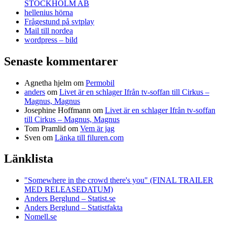
STOCKHOLM AB
hellenius hörna
Frågestund på svtplay
Mail till nordea
wordpress – bild
Senaste kommentarer
Agnetha hjelm
om
Permobil
anders
om
Livet är en schlager Ifrån tv-soffan till Cirkus –
Magnus, Magnus
Josephine Hoffmann
om
Livet är en schlager Ifrån tv-soffan
till Cirkus – Magnus, Magnus
Tom Pramlid
om
Vem är jag
Sven
om
Länka till filuren.com
Länklista
"Somewhere in the crowd there's you" (FINAL TRAILER
MED RELEASEDATUM)
Anders Berglund – Statist.se
Anders Berglund – Statistfakta
Nomell.se