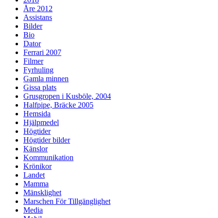
Åre 2012
Assistans
Bilder
Bio
Dator
Ferrari 2007
Filmer
Fyrhuling
Gamla minnen
Gissa plats
Grusgropen i Kusböle, 2004
Halfpipe, Bräcke 2005
Hemsida
Hjälpmedel
Högtider
Högtider bilder
Känslor
Kommunikation
Krönikor
Landet
Mamma
Mänsklighet
Marschen För Tillgänglighet
Media