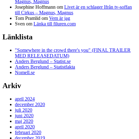
Magnus, Magnus
Josephine Hoffmann
om
Livet är en schlager Ifrån tv-soffan
till Cirkus – Magnus, Magnus
Tom Pramlid
om
Vem är jag
Sven
om
Länka till filuren.com
Länklista
"Somewhere in the crowd there's you" (FINAL TRAILER
MED RELEASEDATUM)
Anders Berglund – Statist.se
Anders Berglund – Statistfakta
Nomell.se
Arkiv
april 2024
december 2020
juli 2020
juni 2020
maj 2020
april 2020
februari 2020
december 2019