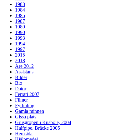
1983
1984
1985
1987
1989
1990
1993
1994
1997
2015
2018
Åre 2012
Assistans
Bilder
Bio
Dator
Ferrari 2007
Filmer
Fyrhuling
Gamla minnen
Gissa plats
Grusgropen i Kusböle, 2004
Halfpipe, Bräcke 2005
Hemsida
Hjälpmedel