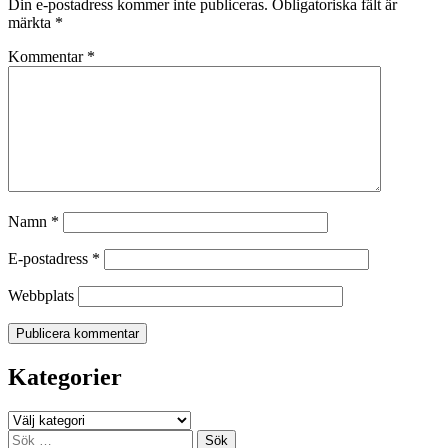
Din e-postadress kommer inte publiceras.
Obligatoriska fält är
märkta
*
Kommentar
*
Namn
*
E-postadress
*
Webbplats
Kategorier
Kategorier
Sök