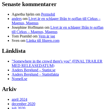
Senaste kommentarer
Agnetha hjelm
om
Permobil
anders
om
Livet är en schlager Ifrån tv-soffan till Cirkus –
Magnus, Magnus
Josephine Hoffmann
om
Livet är en schlager Ifrån tv-soffan
till Cirkus – Magnus, Magnus
Tom Pramlid
om
Vem är jag
Sven
om
Länka till filuren.com
Länklista
"Somewhere in the crowd there's you" (FINAL TRAILER
MED RELEASEDATUM)
Anders Berglund – Statist.se
Anders Berglund – Statistfakta
Nomell.se
Arkiv
april 2024
december 2020
juli 2020