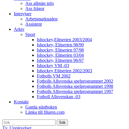
Ass allmän info
Ass frågor
Intervjuer
Arbetsmarknaden
Assistent
Arkiv
Sport
Ishockey,Elitserien 2003/2004
Ishockey, Elitserien 98/99
Ishockey, Elitserien 97/98
Ishockey, Elitserien 03/04
Ishockey, Elitserien 96/97
Ishockey VM -03
Ishockey Elitserien 2002/2003
Fotbolls VM 2002
Fotbolls Allsvenska spelprogrammet 2002
Fotbolls Allsvenska spelprogrammet 1998
Fotbolls Allsvenska spelprogrammet 1997
Fotboll Allsvenskan -03
Kontakt
Gamla gästboken
Länka till filuren.com
Sök
efter:
Tv
,
Upplevelser