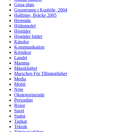
Gissa plats
Grusgropen i Kusböle, 2004
Halfpipe, Bräcke 2005
Hemsida
Hjälpmedel
Högtider
Högtider bilder
Känslor
Kommunikation
Krönikor
Landet
Mamma
Mänsklighet
Marschen För Tillgänglighet
Media
Mobil
Nöje
Okategoriserade
Personligt
Resor
Sport
Statist
Tankar
Teknik
Tidningsurklipp