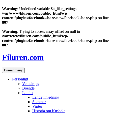
Warning
: Undefined variable $tt_like_settings in
/var/www/filuren.com/public_html/wp-
content/plugins/facebook-share-new/facebookshare.php
on line
807
Warning
: Trying to access array offset on null in
/var/www/filuren.com/public_html/wp-
content/plugins/facebook-share-new/facebookshare.php
on line
807
Hoppa
till
Filuren.com
innehåll
Sök
Primär meny
Personligt
Vem är jag
Boende
Landet
Landet inledning
Sommar
Vinter
Historia om Kusböle