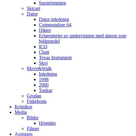
Surströmming
Skicart
Dator
Dator inledning
Commondore 64
Dikter
Erfarenheter av undervisning med datorn som
hjälpmedel
ICQ
Chatt
Texas Instrument
Skoj
Move&Walk
Inledning
1998
2000
Tankar
Grodan
Fiskeboda
Krönikor
Media
Bilder
Högtider
Filmer
Assistans