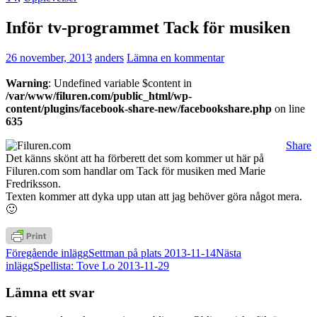
Inför tv-programmet Tack för musiken
26 november, 2013
anders
Lämna en kommentar
Warning
: Undefined variable $content in
/var/www/filuren.com/public_html/wp-
content/plugins/facebook-share-new/facebookshare.php
on line
635
Share
Det känns skönt att ha förberett det som kommer ut här på
Filuren.com som handlar om Tack för musiken med Marie
Fredriksson.
Texten kommer att dyka upp utan att jag behöver göra något mera.
🙂
Inläggsnavigering
Föregående inlägg
Settman på plats 2013-11-14
Nästa
inlägg
Spellista: Tove Lo 2013-11-29
Lämna ett svar