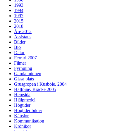
1993
1994
1997
2015
2018
Åre 2012
Assistans
Bilder
Bio
Dator
Ferrari 2007
Filmer
Fyrhuling
Gamla minnen
Gissa plats
Grusgropen i Kusböle, 2004
Halfpipe, Bräcke 2005
Hemsida
Hjälpmedel
Högtider
Högtider bilder
Känslor
Kommunikation
Krönikor