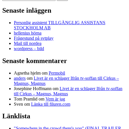
efter:
Senaste inläggen
Personlig assistent TILLGÄNGLIG ASSISTANS
STOCKHOLM AB
hellenius hörna
Frågestund på svtplay
Mail till nordea
wordpress – bild
Senaste kommentarer
Agnetha hjelm
om
Permobil
anders
om
Livet är en schlager Ifrån tv-soffan till Cirkus –
Magnus, Magnus
Josephine Hoffmann
om
Livet är en schlager Ifrån tv-soffan
till Cirkus – Magnus, Magnus
Tom Pramlid
om
Vem är jag
Sven
om
Länka till filuren.com
Länklista
"Somewhere in the crowd there's you" (FINAL TRAILER