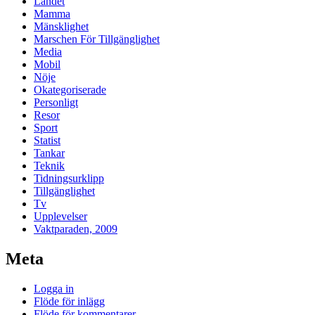
Landet
Mamma
Mänsklighet
Marschen För Tillgänglighet
Media
Mobil
Nöje
Okategoriserade
Personligt
Resor
Sport
Statist
Tankar
Teknik
Tidningsurklipp
Tillgänglighet
Tv
Upplevelser
Vaktparaden, 2009
Meta
Logga in
Flöde för inlägg
Flöde för kommentarer