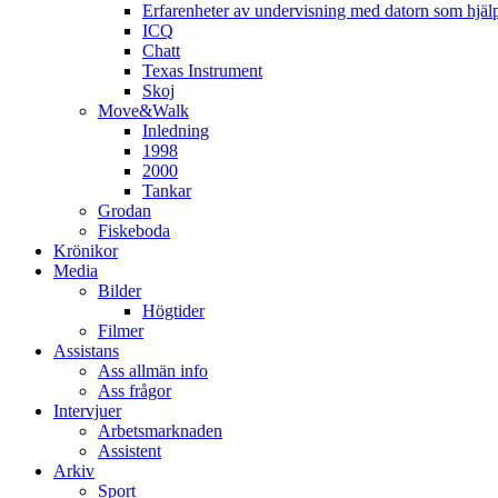
Erfarenheter av undervisning med datorn som hjä
ICQ
Chatt
Texas Instrument
Skoj
Move&Walk
Inledning
1998
2000
Tankar
Grodan
Fiskeboda
Krönikor
Media
Bilder
Högtider
Filmer
Assistans
Ass allmän info
Ass frågor
Intervjuer
Arbetsmarknaden
Assistent
Arkiv
Sport