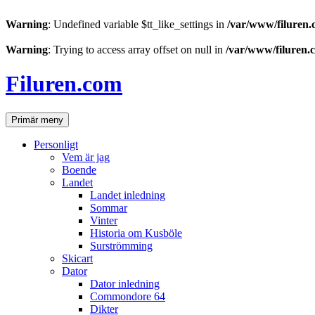
Warning
: Undefined variable $tt_like_settings in
/var/www/filuren.
Warning
: Trying to access array offset on null in
/var/www/filuren.
Hoppa
till
Filuren.com
innehåll
Sök
Primär meny
Personligt
Vem är jag
Boende
Landet
Landet inledning
Sommar
Vinter
Historia om Kusböle
Surströmming
Skicart
Dator
Dator inledning
Commondore 64
Dikter