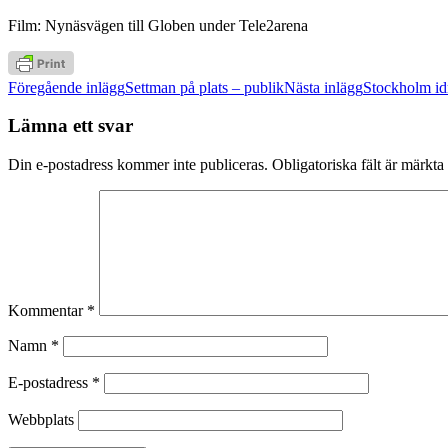
Film: Nynäsvägen till Globen under Tele2arena
Inläggsnavigering
Föregående inlägg
Settman på plats – publik
Nästa inlägg
Stockholm id
Lämna ett svar
Din e-postadress kommer inte publiceras.
Obligatoriska fält är märkta
Kommentar
*
Namn
*
E-postadress
*
Webbplats