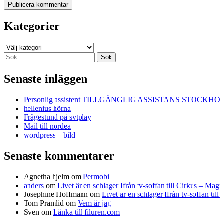
Kategorier
Kategorier
Sök
efter:
Senaste inläggen
Personlig assistent TILLGÄNGLIG ASSISTANS STOCKH
hellenius hörna
Frågestund på svtplay
Mail till nordea
wordpress – bild
Senaste kommentarer
Agnetha hjelm
om
Permobil
anders
om
Livet är en schlager Ifrån tv-soffan till Cirkus – M
Josephine Hoffmann
om
Livet är en schlager Ifrån tv-soffan t
Tom Pramlid
om
Vem är jag
Sven
om
Länka till filuren.com