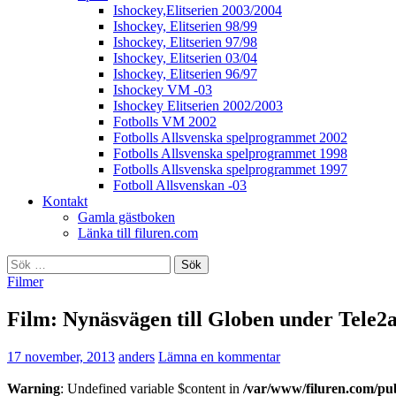
Ishockey,Elitserien 2003/2004
Ishockey, Elitserien 98/99
Ishockey, Elitserien 97/98
Ishockey, Elitserien 03/04
Ishockey, Elitserien 96/97
Ishockey VM -03
Ishockey Elitserien 2002/2003
Fotbolls VM 2002
Fotbolls Allsvenska spelprogrammet 2002
Fotbolls Allsvenska spelprogrammet 1998
Fotbolls Allsvenska spelprogrammet 1997
Fotboll Allsvenskan -03
Kontakt
Gamla gästboken
Länka till filuren.com
Sök
efter:
Filmer
Film: Nynäsvägen till Globen under Tele2
17 november, 2013
anders
Lämna en kommentar
Warning
: Undefined variable $content in
/var/www/filuren.com/pu