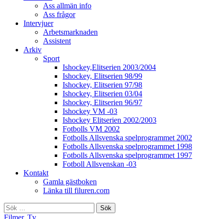
Ass allmän info
Ass frågor
Intervjuer
Arbetsmarknaden
Assistent
Arkiv
Sport
Ishockey,Elitserien 2003/2004
Ishockey, Elitserien 98/99
Ishockey, Elitserien 97/98
Ishockey, Elitserien 03/04
Ishockey, Elitserien 96/97
Ishockey VM -03
Ishockey Elitserien 2002/2003
Fotbolls VM 2002
Fotbolls Allsvenska spelprogrammet 2002
Fotbolls Allsvenska spelprogrammet 1998
Fotbolls Allsvenska spelprogrammet 1997
Fotboll Allsvenskan -03
Kontakt
Gamla gästboken
Länka till filuren.com
Sök
efter:
Filmer
,
Tv