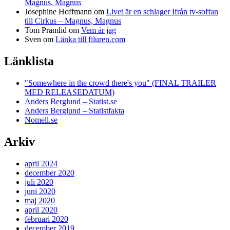
Magnus, Magnus
Josephine Hoffmann
om
Livet är en schlager Ifrån tv-soffan
till Cirkus – Magnus, Magnus
Tom Pramlid
om
Vem är jag
Sven
om
Länka till filuren.com
Länklista
"Somewhere in the crowd there's you" (FINAL TRAILER
MED RELEASEDATUM)
Anders Berglund – Statist.se
Anders Berglund – Statistfakta
Nomell.se
Arkiv
april 2024
december 2020
juli 2020
juni 2020
maj 2020
april 2020
februari 2020
december 2019