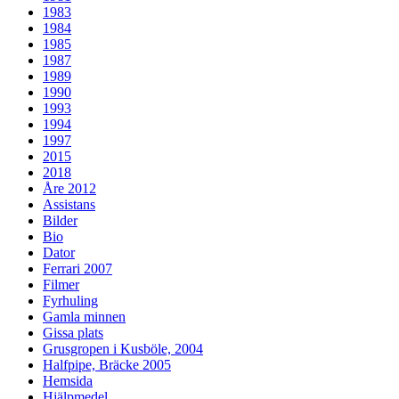
1983
1984
1985
1987
1989
1990
1993
1994
1997
2015
2018
Åre 2012
Assistans
Bilder
Bio
Dator
Ferrari 2007
Filmer
Fyrhuling
Gamla minnen
Gissa plats
Grusgropen i Kusböle, 2004
Halfpipe, Bräcke 2005
Hemsida
Hjälpmedel