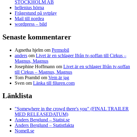
STOCKHOLM AB
hellenius hörna
Frågestund på svtplay
Mail till nordea
wordpress – bild
Senaste kommentarer
Agnetha hjelm
om
Permobil
anders
om
Livet är en schlager Ifrån tv-soffan till Cirkus –
Magnus, Magnus
Josephine Hoffmann
om
Livet är en schlager Ifrån tv-soffan
till Cirkus – Magnus, Magnus
Tom Pramlid
om
Vem är jag
Sven
om
Länka till filuren.com
Länklista
"Somewhere in the crowd there's you" (FINAL TRAILER
MED RELEASEDATUM)
Anders Berglund – Statist.se
Anders Berglund – Statistfakta
Nomell.se