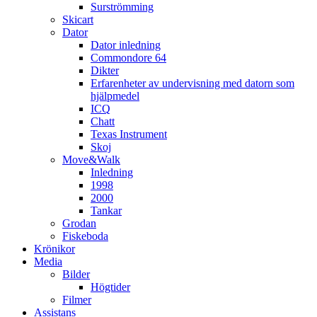
Surströmming
Skicart
Dator
Dator inledning
Commondore 64
Dikter
Erfarenheter av undervisning med datorn som
hjälpmedel
ICQ
Chatt
Texas Instrument
Skoj
Move&Walk
Inledning
1998
2000
Tankar
Grodan
Fiskeboda
Krönikor
Media
Bilder
Högtider
Filmer
Assistans