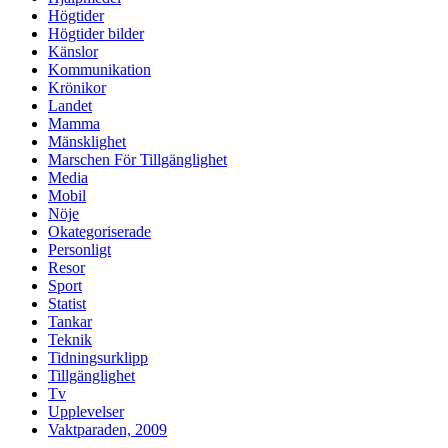
Högtider
Högtider bilder
Känslor
Kommunikation
Krönikor
Landet
Mamma
Mänsklighet
Marschen För Tillgänglighet
Media
Mobil
Nöje
Okategoriserade
Personligt
Resor
Sport
Statist
Tankar
Teknik
Tidningsurklipp
Tillgänglighet
Tv
Upplevelser
Vaktparaden, 2009