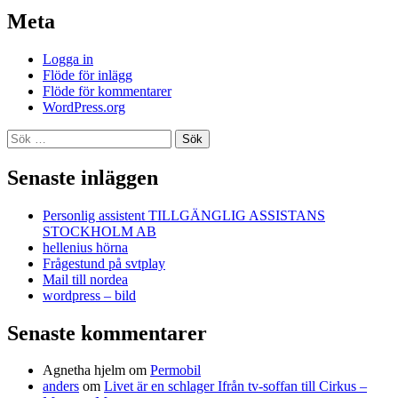
Meta
Logga in
Flöde för inlägg
Flöde för kommentarer
WordPress.org
Sök
efter:
Senaste inläggen
Personlig assistent TILLGÄNGLIG ASSISTANS
STOCKHOLM AB
hellenius hörna
Frågestund på svtplay
Mail till nordea
wordpress – bild
Senaste kommentarer
Agnetha hjelm
om
Permobil
anders
om
Livet är en schlager Ifrån tv-soffan till Cirkus –