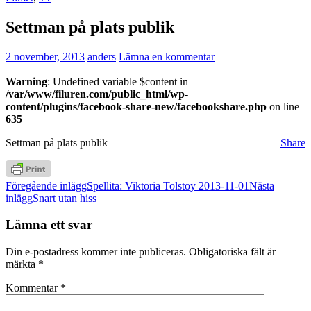
Settman på plats publik
2 november, 2013
anders
Lämna en kommentar
Warning
: Undefined variable $content in
/var/www/filuren.com/public_html/wp-
content/plugins/facebook-share-new/facebookshare.php
on line
635
Settman på plats publik
Share
Inläggsnavigering
Föregående inlägg
Spellita: Viktoria Tolstoy 2013-11-01
Nästa
inlägg
Snart utan hiss
Lämna ett svar
Din e-postadress kommer inte publiceras.
Obligatoriska fält är
märkta
*
Kommentar
*