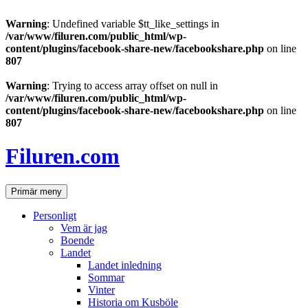
Warning
: Undefined variable $tt_like_settings in
/var/www/filuren.com/public_html/wp-
content/plugins/facebook-share-new/facebookshare.php
on line
807
Warning
: Trying to access array offset on null in
/var/www/filuren.com/public_html/wp-
content/plugins/facebook-share-new/facebookshare.php
on line
807
Hoppa
till
Filuren.com
innehåll
Sök
Primär meny
Personligt
Vem är jag
Boende
Landet
Landet inledning
Sommar
Vinter
Historia om Kusböle