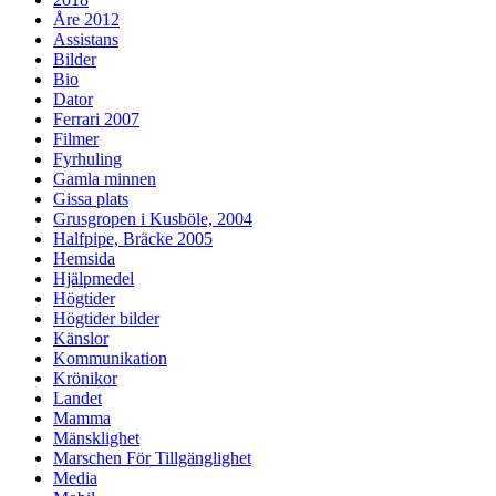
Åre 2012
Assistans
Bilder
Bio
Dator
Ferrari 2007
Filmer
Fyrhuling
Gamla minnen
Gissa plats
Grusgropen i Kusböle, 2004
Halfpipe, Bräcke 2005
Hemsida
Hjälpmedel
Högtider
Högtider bilder
Känslor
Kommunikation
Krönikor
Landet
Mamma
Mänsklighet
Marschen För Tillgänglighet
Media