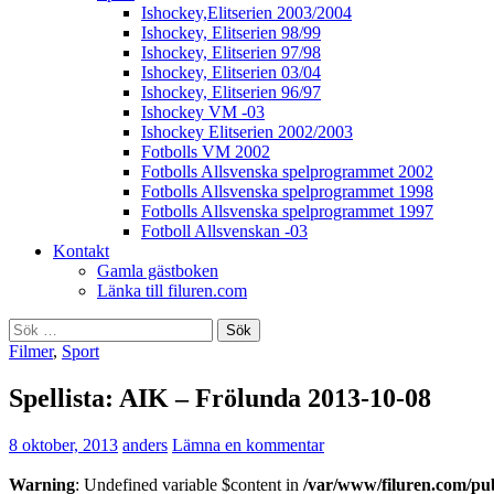
Ishockey,Elitserien 2003/2004
Ishockey, Elitserien 98/99
Ishockey, Elitserien 97/98
Ishockey, Elitserien 03/04
Ishockey, Elitserien 96/97
Ishockey VM -03
Ishockey Elitserien 2002/2003
Fotbolls VM 2002
Fotbolls Allsvenska spelprogrammet 2002
Fotbolls Allsvenska spelprogrammet 1998
Fotbolls Allsvenska spelprogrammet 1997
Fotboll Allsvenskan -03
Kontakt
Gamla gästboken
Länka till filuren.com
Sök
efter:
Filmer
,
Sport
Spellista: AIK – Frölunda 2013-10-08
8 oktober, 2013
anders
Lämna en kommentar
Warning
: Undefined variable $content in
/var/www/filuren.com/pu