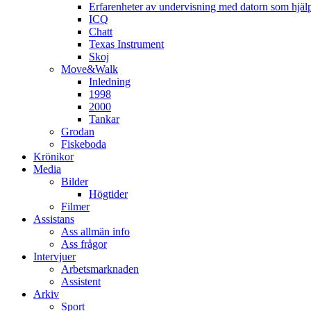
Erfarenheter av undervisning med datorn som hjä
ICQ
Chatt
Texas Instrument
Skoj
Move&Walk
Inledning
1998
2000
Tankar
Grodan
Fiskeboda
Krönikor
Media
Bilder
Högtider
Filmer
Assistans
Ass allmän info
Ass frågor
Intervjuer
Arbetsmarknaden
Assistent
Arkiv
Sport