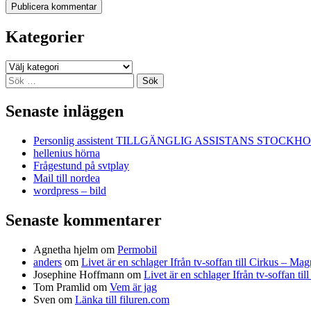
Kategorier
Kategorier
Sök
efter:
Senaste inläggen
Personlig assistent TILLGÄNGLIG ASSISTANS STOCKH
hellenius hörna
Frågestund på svtplay
Mail till nordea
wordpress – bild
Senaste kommentarer
Agnetha hjelm
om
Permobil
anders
om
Livet är en schlager Ifrån tv-soffan till Cirkus – M
Josephine Hoffmann
om
Livet är en schlager Ifrån tv-soffan t
Tom Pramlid
om
Vem är jag
Sven
om
Länka till filuren.com