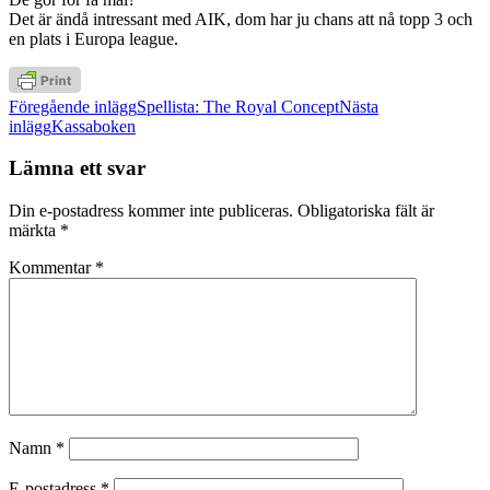
Det är ändå intressant med AIK, dom har ju chans att nå topp 3 och
en plats i Europa league.
Inläggsnavigering
Föregående inlägg
Spellista: The Royal Concept
Nästa
inlägg
Kassaboken
Lämna ett svar
Din e-postadress kommer inte publiceras.
Obligatoriska fält är
märkta
*
Kommentar
*
Namn
*
E-postadress
*