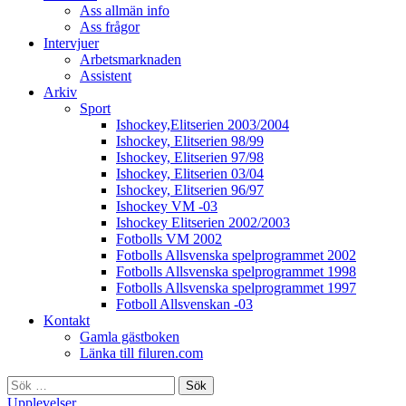
Ass allmän info
Ass frågor
Intervjuer
Arbetsmarknaden
Assistent
Arkiv
Sport
Ishockey,Elitserien 2003/2004
Ishockey, Elitserien 98/99
Ishockey, Elitserien 97/98
Ishockey, Elitserien 03/04
Ishockey, Elitserien 96/97
Ishockey VM -03
Ishockey Elitserien 2002/2003
Fotbolls VM 2002
Fotbolls Allsvenska spelprogrammet 2002
Fotbolls Allsvenska spelprogrammet 1998
Fotbolls Allsvenska spelprogrammet 1997
Fotboll Allsvenskan -03
Kontakt
Gamla gästboken
Länka till filuren.com
Sök
efter:
Upplevelser