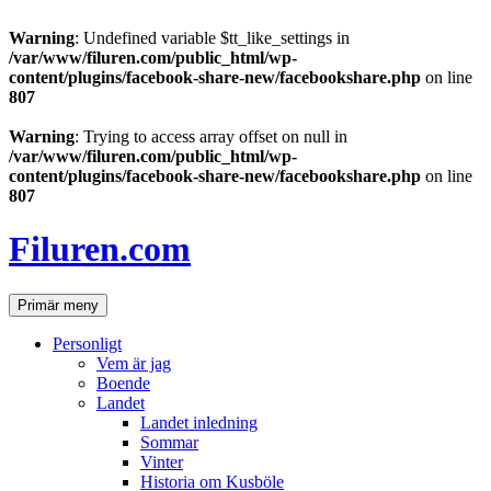
Warning
: Undefined variable $tt_like_settings in
/var/www/filuren.com/public_html/wp-
content/plugins/facebook-share-new/facebookshare.php
on line
807
Warning
: Trying to access array offset on null in
/var/www/filuren.com/public_html/wp-
content/plugins/facebook-share-new/facebookshare.php
on line
807
Hoppa
till
Filuren.com
innehåll
Sök
Primär meny
Personligt
Vem är jag
Boende
Landet
Landet inledning
Sommar
Vinter
Historia om Kusböle