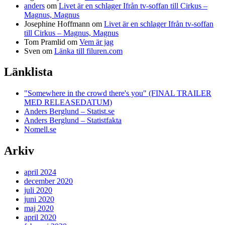
anders
om
Livet är en schlager Ifrån tv-soffan till Cirkus –
Magnus, Magnus
Josephine Hoffmann
om
Livet är en schlager Ifrån tv-soffan
till Cirkus – Magnus, Magnus
Tom Pramlid
om
Vem är jag
Sven
om
Länka till filuren.com
Länklista
"Somewhere in the crowd there's you" (FINAL TRAILER
MED RELEASEDATUM)
Anders Berglund – Statist.se
Anders Berglund – Statistfakta
Nomell.se
Arkiv
april 2024
december 2020
juli 2020
juni 2020
maj 2020
april 2020