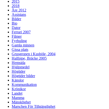
2015
2018
Åre 2012
Assistans
Bilder
Bio
Dator
Ferrari 2007
Filmer
Fyrhuling
Gamla minnen
Gissa plats
Grusgropen i Kusböle, 2004
Halfpipe, Bräcke 2005
Hemsida
Hjälpmedel
Högtider
Högtider bilder
Känslor
Kommunikation
Krönikor
Landet
Mamma
Mänsklighet
Marschen För Tillgänglighet