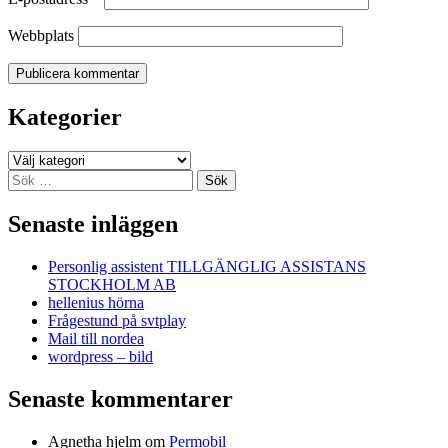
Webbplats
Kategorier
Kategorier
Sök
efter:
Senaste inläggen
Personlig assistent TILLGÄNGLIG ASSISTANS
STOCKHOLM AB
hellenius hörna
Frågestund på svtplay
Mail till nordea
wordpress – bild
Senaste kommentarer
Agnetha hjelm
om
Permobil