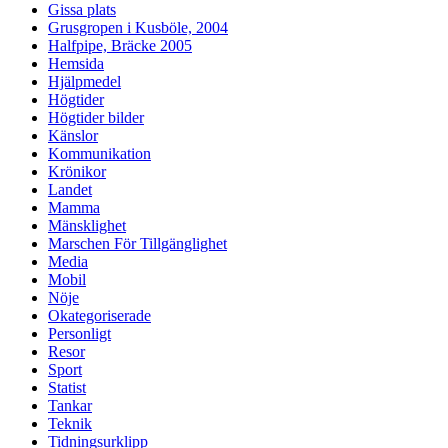
Gissa plats
Grusgropen i Kusböle, 2004
Halfpipe, Bräcke 2005
Hemsida
Hjälpmedel
Högtider
Högtider bilder
Känslor
Kommunikation
Krönikor
Landet
Mamma
Mänsklighet
Marschen För Tillgänglighet
Media
Mobil
Nöje
Okategoriserade
Personligt
Resor
Sport
Statist
Tankar
Teknik
Tidningsurklipp