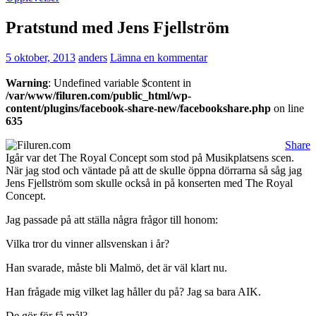
Pratstund med Jens Fjellström
5 oktober, 2013
anders
Lämna en kommentar
Warning
: Undefined variable $content in
/var/www/filuren.com/public_html/wp-
content/plugins/facebook-share-new/facebookshare.php
on line
635
Share
Igår var det The Royal Concept som stod på Musikplatsens scen.
När jag stod och väntade på att de skulle öppna dörrarna så såg jag
Jens Fjellström som skulle också in på konserten med The Royal
Concept.
Jag passade på att ställa några frågor till honom:
Vilka tror du vinner allsvenskan i år?
Han svarade, måste bli Malmö, det är väl klart nu.
Han frågade mig vilket lag håller du på? Jag sa bara AIK.
De gör för få mål?