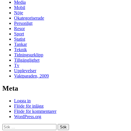
Media
Mobil
Nöje
Okategoriserade
Personligt
Resor
Sport
Statist
Tankar
Teknik
Tidningsurklipp
Tillgänglighet
Tv
Upplevelser
Vaktparaden, 2009
Meta
Logga in
Flöde för inlägg
Flöde för kommentarer
WordPress.org
Sök