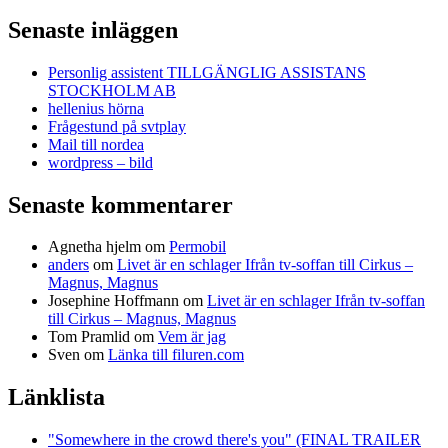
efter:
Senaste inläggen
Personlig assistent TILLGÄNGLIG ASSISTANS
STOCKHOLM AB
hellenius hörna
Frågestund på svtplay
Mail till nordea
wordpress – bild
Senaste kommentarer
Agnetha hjelm
om
Permobil
anders
om
Livet är en schlager Ifrån tv-soffan till Cirkus –
Magnus, Magnus
Josephine Hoffmann
om
Livet är en schlager Ifrån tv-soffan
till Cirkus – Magnus, Magnus
Tom Pramlid
om
Vem är jag
Sven
om
Länka till filuren.com
Länklista
"Somewhere in the crowd there's you" (FINAL TRAILER