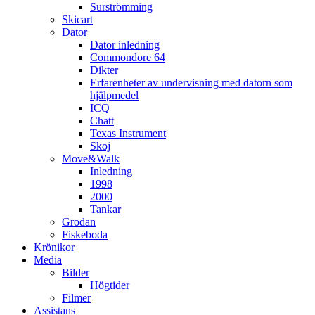
Surströmming
Skicart
Dator
Dator inledning
Commondore 64
Dikter
Erfarenheter av undervisning med datorn som
hjälpmedel
ICQ
Chatt
Texas Instrument
Skoj
Move&Walk
Inledning
1998
2000
Tankar
Grodan
Fiskeboda
Krönikor
Media
Bilder
Högtider
Filmer
Assistans