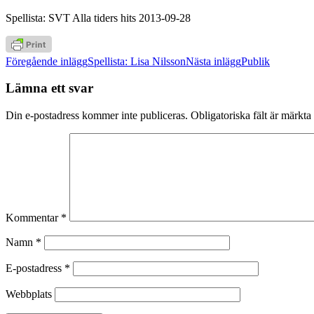
Spellista: SVT Alla tiders hits 2013-09-28
Inläggsnavigering
Föregående inlägg
Spellista: Lisa Nilsson
Nästa inlägg
Publik
Lämna ett svar
Din e-postadress kommer inte publiceras.
Obligatoriska fält är märkta
Kommentar
*
Namn
*
E-postadress
*
Webbplats