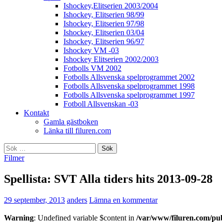
Ishockey,Elitserien 2003/2004
Ishockey, Elitserien 98/99
Ishockey, Elitserien 97/98
Ishockey, Elitserien 03/04
Ishockey, Elitserien 96/97
Ishockey VM -03
Ishockey Elitserien 2002/2003
Fotbolls VM 2002
Fotbolls Allsvenska spelprogrammet 2002
Fotbolls Allsvenska spelprogrammet 1998
Fotbolls Allsvenska spelprogrammet 1997
Fotboll Allsvenskan -03
Kontakt
Gamla gästboken
Länka till filuren.com
Sök
efter:
Filmer
Spellista: SVT Alla tiders hits 2013-09-28
29 september, 2013
anders
Lämna en kommentar
Warning
: Undefined variable $content in
/var/www/filuren.com/pu