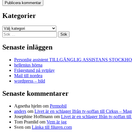
Kategorier
Kategorier
Sök
efter:
Senaste inläggen
Personlig assistent TILLGÄNGLIG ASSISTANS STOCKH
hellenius hörna
Frågestund på svtplay
Mail till nordea
wordpress – bild
Senaste kommentarer
Agnetha hjelm
om
Permobil
anders
om
Livet är en schlager Ifrån tv-soffan till Cirkus – M
Josephine Hoffmann
om
Livet är en schlager Ifrån tv-soffan t
Tom Pramlid
om
Vem är jag
Sven
om
Länka till filuren.com