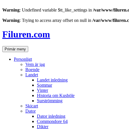
Warning
: Undefined variable $tt_like_settings in
/var/www/filuren.
Warning
: Trying to access array offset on null in
/var/www/filuren.
Hoppa
till
Filuren.com
innehåll
Sök
Primär meny
Personligt
Vem är jag
Boende
Landet
Landet inledning
Sommar
Vinter
Historia om Kusböle
Surströmming
Skicart
Dator
Dator inledning
Commondore 64
Dikter