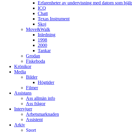
Erfarenheter av undervisning med datorn som hjä
ICQ
Chatt
Texas Instrument
Skoj
Move&Walk
Inledning
1998
2000
Tankar
Grodan
Fiskeboda
Krönikor
Media
Bilder
Högtider
Filmer
Assistans
Ass allmän info
Ass frågor
Intervjuer
Arbetsmarknaden
Assistent
Arkiv
Sport