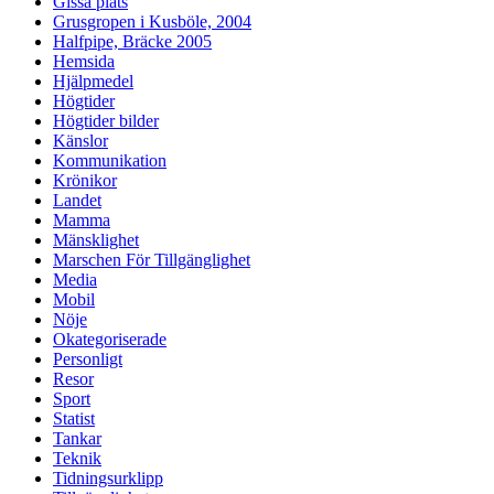
Gissa plats
Grusgropen i Kusböle, 2004
Halfpipe, Bräcke 2005
Hemsida
Hjälpmedel
Högtider
Högtider bilder
Känslor
Kommunikation
Krönikor
Landet
Mamma
Mänsklighet
Marschen För Tillgänglighet
Media
Mobil
Nöje
Okategoriserade
Personligt
Resor
Sport
Statist
Tankar
Teknik
Tidningsurklipp