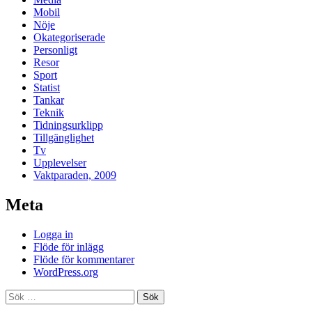
Mobil
Nöje
Okategoriserade
Personligt
Resor
Sport
Statist
Tankar
Teknik
Tidningsurklipp
Tillgänglighet
Tv
Upplevelser
Vaktparaden, 2009
Meta
Logga in
Flöde för inlägg
Flöde för kommentarer
WordPress.org
Sök
efter: