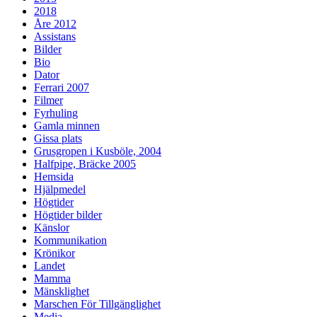
2018
Åre 2012
Assistans
Bilder
Bio
Dator
Ferrari 2007
Filmer
Fyrhuling
Gamla minnen
Gissa plats
Grusgropen i Kusböle, 2004
Halfpipe, Bräcke 2005
Hemsida
Hjälpmedel
Högtider
Högtider bilder
Känslor
Kommunikation
Krönikor
Landet
Mamma
Mänsklighet
Marschen För Tillgänglighet
Media