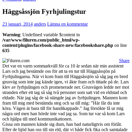
Häggsåssjön Fyrhjulingstur
23 januari, 2014
anders
Lämna en kommentar
Warning
: Undefined variable $content in
/var/www/filuren.com/public_html/wp-
content/plugins/facebook-share-new/facebookshare.php
on line
635
Share
Det var en varm sommarkväll för ca 10 år sedan när min assistent
Lars och jag bestämde oss för att ta en tur till Häggsåssjön på
Fyrhjulingarna. När vi kom fram till Häggsåssjön så såg jag en bred
grusväg som inte jag kände igen, vi åkte fram och tittade på de. Lars
klev av fyrhjulingen och promenerade ner. Grusvägen ledde ner mot
stranden efter ett tag så såg två personer som satt vid en eldstad och
eldade. När jag såg de så stängde jag av fyrhjulingen. Mannen kom
fram till mig med bestämda steg och sa till mig: ”Här får du inte
köra. Vägen är bara till för handikappade.” Jag försökte få ur mig
några ord men han hörde inte vad jag sa. Som tur var så kom Lars
och hjälpa till med kommunikationen.
Gissa om mannen kände sig dum, han bad naturligtvis om förlåt.
Efter de bjöd han oss till sin eld, där vi både fick fika och samtalade