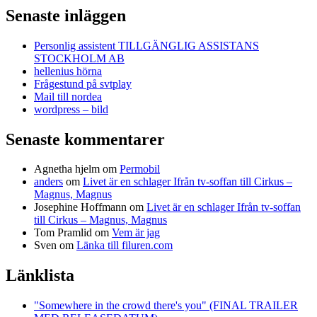
Senaste inläggen
Personlig assistent TILLGÄNGLIG ASSISTANS
STOCKHOLM AB
hellenius hörna
Frågestund på svtplay
Mail till nordea
wordpress – bild
Senaste kommentarer
Agnetha hjelm
om
Permobil
anders
om
Livet är en schlager Ifrån tv-soffan till Cirkus –
Magnus, Magnus
Josephine Hoffmann
om
Livet är en schlager Ifrån tv-soffan
till Cirkus – Magnus, Magnus
Tom Pramlid
om
Vem är jag
Sven
om
Länka till filuren.com
Länklista
"Somewhere in the crowd there's you" (FINAL TRAILER