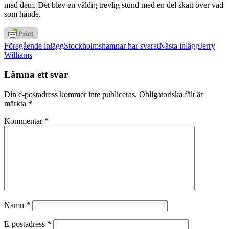
med dem. Det blev en väldig trevlig stund med en del skatt över vad
som hände.
Inläggsnavigering
Föregående inlägg
Stockholmshamnar har svarat
Nästa inlägg
Jerry
Williams
Lämna ett svar
Din e-postadress kommer inte publiceras.
Obligatoriska fält är
märkta
*
Kommentar
*
Namn
*
E-postadress
*