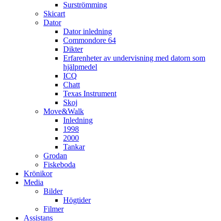
Surströmming
Skicart
Dator
Dator inledning
Commondore 64
Dikter
Erfarenheter av undervisning med datorn som
hjälpmedel
ICQ
Chatt
Texas Instrument
Skoj
Move&Walk
Inledning
1998
2000
Tankar
Grodan
Fiskeboda
Krönikor
Media
Bilder
Högtider
Filmer
Assistans