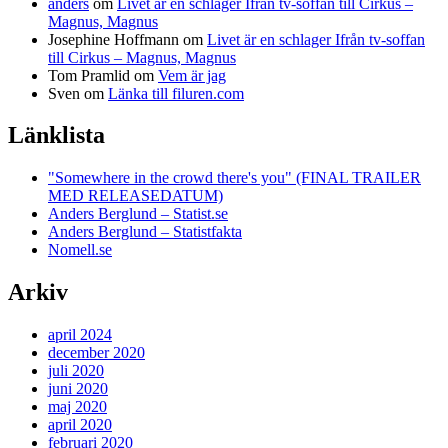
anders
om
Livet är en schlager Ifrån tv-soffan till Cirkus –
Magnus, Magnus
Josephine Hoffmann
om
Livet är en schlager Ifrån tv-soffan
till Cirkus – Magnus, Magnus
Tom Pramlid
om
Vem är jag
Sven
om
Länka till filuren.com
Länklista
"Somewhere in the crowd there's you" (FINAL TRAILER
MED RELEASEDATUM)
Anders Berglund – Statist.se
Anders Berglund – Statistfakta
Nomell.se
Arkiv
april 2024
december 2020
juli 2020
juni 2020
maj 2020
april 2020
februari 2020