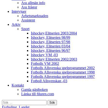
Ass allmän info
Ass frågor
Intervjuer
Arbetsmarknaden
Assistent
Arkiv
Sport
Ishockey,Elitserien 2003/2004
Ishockey, Elitserien 98/99
Ishockey, Elitserien 97/98
Ishockey, Elitserien 03/04
Ishockey, Elitserien 96/97
Ishockey VM -03
Ishockey Elitserien 2002/2003
Fotbolls VM 2002
Fotbolls Allsvenska spelprogrammet 2002
Fotbolls Allsvenska spelprogrammet 1998
Fotbolls Allsvenska spelprogrammet 1997
Fotboll Allsvenskan -03
Kontakt
Gamla gästboken
Länka till filuren.com
Sök
efter:
Fyrhuling
,
Landet