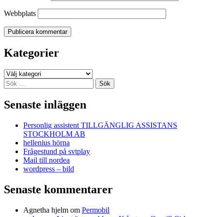
Webbplats
Kategorier
Kategorier
Sök
efter:
Senaste inläggen
Personlig assistent TILLGÄNGLIG ASSISTANS
STOCKHOLM AB
hellenius hörna
Frågestund på svtplay
Mail till nordea
wordpress – bild
Senaste kommentarer
Agnetha hjelm
om
Permobil