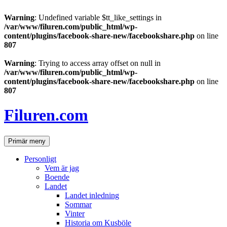
Warning
: Undefined variable $tt_like_settings in
/var/www/filuren.com/public_html/wp-
content/plugins/facebook-share-new/facebookshare.php
on line
807
Warning
: Trying to access array offset on null in
/var/www/filuren.com/public_html/wp-
content/plugins/facebook-share-new/facebookshare.php
on line
807
Hoppa
till
Filuren.com
innehåll
Sök
Primär meny
Personligt
Vem är jag
Boende
Landet
Landet inledning
Sommar
Vinter
Historia om Kusböle