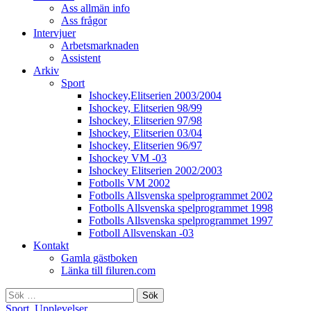
Ass allmän info
Ass frågor
Intervjuer
Arbetsmarknaden
Assistent
Arkiv
Sport
Ishockey,Elitserien 2003/2004
Ishockey, Elitserien 98/99
Ishockey, Elitserien 97/98
Ishockey, Elitserien 03/04
Ishockey, Elitserien 96/97
Ishockey VM -03
Ishockey Elitserien 2002/2003
Fotbolls VM 2002
Fotbolls Allsvenska spelprogrammet 2002
Fotbolls Allsvenska spelprogrammet 1998
Fotbolls Allsvenska spelprogrammet 1997
Fotboll Allsvenskan -03
Kontakt
Gamla gästboken
Länka till filuren.com
Sök
efter:
Sport
,
Upplevelser