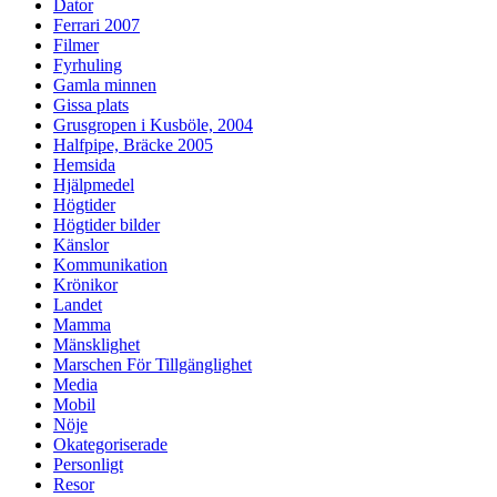
Dator
Ferrari 2007
Filmer
Fyrhuling
Gamla minnen
Gissa plats
Grusgropen i Kusböle, 2004
Halfpipe, Bräcke 2005
Hemsida
Hjälpmedel
Högtider
Högtider bilder
Känslor
Kommunikation
Krönikor
Landet
Mamma
Mänsklighet
Marschen För Tillgänglighet
Media
Mobil
Nöje
Okategoriserade
Personligt
Resor