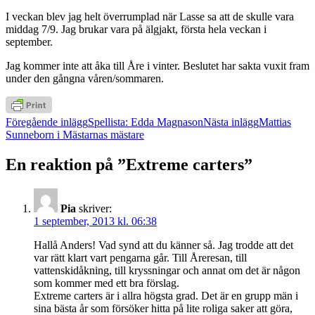
I veckan blev jag helt överrumplad när Lasse sa att de skulle vara
middag 7/9. Jag brukar vara på älgjakt, första hela veckan i
september.
Jag kommer inte att åka till Åre i vinter. Beslutet har sakta vuxit fram
under den gångna våren/sommaren.
Inläggsnavigering
Föregående inlägg
Spellista: Edda Magnason
Nästa inlägg
Mattias
Sunneborn i Mästarnas mästare
En reaktion på ”Extreme carters”
Pia
skriver:
1 september, 2013 kl. 06:38
Hallå Anders! Vad synd att du känner så. Jag trodde att det
var rätt klart vart pengarna går. Till Åreresan, till
vattenskidåkning, till kryssningar och annat om det är någon
som kommer med ett bra förslag.
Extreme carters är i allra högsta grad. Det är en grupp män i
sina bästa år som försöker hitta på lite roliga saker att göra,