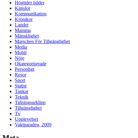
Högtider bilder
Känslor
Kommunikation
Krönikor
Landet
Mamma
Mänsklighet
Marschen För Tillgänglighet
Media
Mobil
Nöje
Okategoriserade
Personligt
Resor
Sport
Statist
Tankar
Teknik
Tidningsurklipp
Tillgänglighet
Tv
Upplevelser
Vaktparaden, 2009
Meta