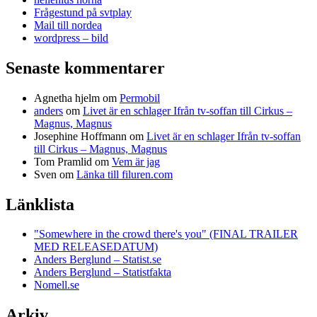
Frågestund på svtplay
Mail till nordea
wordpress – bild
Senaste kommentarer
Agnetha hjelm
om
Permobil
anders
om
Livet är en schlager Ifrån tv-soffan till Cirkus –
Magnus, Magnus
Josephine Hoffmann
om
Livet är en schlager Ifrån tv-soffan
till Cirkus – Magnus, Magnus
Tom Pramlid
om
Vem är jag
Sven
om
Länka till filuren.com
Länklista
"Somewhere in the crowd there's you" (FINAL TRAILER
MED RELEASEDATUM)
Anders Berglund – Statist.se
Anders Berglund – Statistfakta
Nomell.se
Arkiv