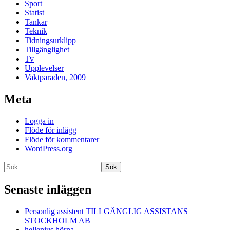
Sport
Statist
Tankar
Teknik
Tidningsurklipp
Tillgänglighet
Tv
Upplevelser
Vaktparaden, 2009
Meta
Logga in
Flöde för inlägg
Flöde för kommentarer
WordPress.org
Sök
efter:
Senaste inläggen
Personlig assistent TILLGÄNGLIG ASSISTANS
STOCKHOLM AB
hellenius hörna