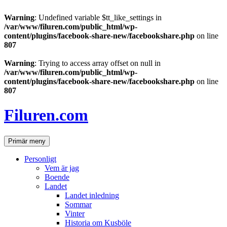
Warning
: Undefined variable $tt_like_settings in
/var/www/filuren.com/public_html/wp-
content/plugins/facebook-share-new/facebookshare.php
on line
807
Warning
: Trying to access array offset on null in
/var/www/filuren.com/public_html/wp-
content/plugins/facebook-share-new/facebookshare.php
on line
807
Hoppa
till
Filuren.com
innehåll
Sök
Primär meny
Personligt
Vem är jag
Boende
Landet
Landet inledning
Sommar
Vinter
Historia om Kusböle