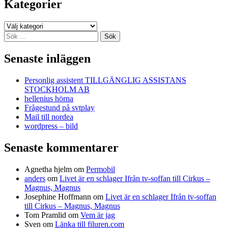
Kategorier
Kategorier
Sök
efter:
Senaste inläggen
Personlig assistent TILLGÄNGLIG ASSISTANS
STOCKHOLM AB
hellenius hörna
Frågestund på svtplay
Mail till nordea
wordpress – bild
Senaste kommentarer
Agnetha hjelm
om
Permobil
anders
om
Livet är en schlager Ifrån tv-soffan till Cirkus –
Magnus, Magnus
Josephine Hoffmann
om
Livet är en schlager Ifrån tv-soffan
till Cirkus – Magnus, Magnus
Tom Pramlid
om
Vem är jag
Sven
om
Länka till filuren.com