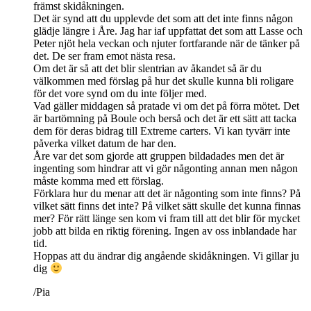
främst skidåkningen.
Det är synd att du upplevde det som att det inte finns någon
glädje längre i Åre. Jag har iaf uppfattat det som att Lasse och
Peter njöt hela veckan och njuter fortfarande när de tänker på
det. De ser fram emot nästa resa.
Om det är så att det blir slentrian av åkandet så är du
välkommen med förslag på hur det skulle kunna bli roligare
för det vore synd om du inte följer med.
Vad gäller middagen så pratade vi om det på förra mötet. Det
är bartömning på Boule och berså och det är ett sätt att tacka
dem för deras bidrag till Extreme carters. Vi kan tyvärr inte
påverka vilket datum de har den.
Åre var det som gjorde att gruppen bildadades men det är
ingenting som hindrar att vi gör någonting annan men någon
måste komma med ett förslag.
Förklara hur du menar att det är någonting som inte finns? På
vilket sätt finns det inte? På vilket sätt skulle det kunna finnas
mer? För rätt länge sen kom vi fram till att det blir för mycket
jobb att bilda en riktig förening. Ingen av oss inblandade har
tid.
Hoppas att du ändrar dig angående skidåkningen. Vi gillar ju
dig
/Pia