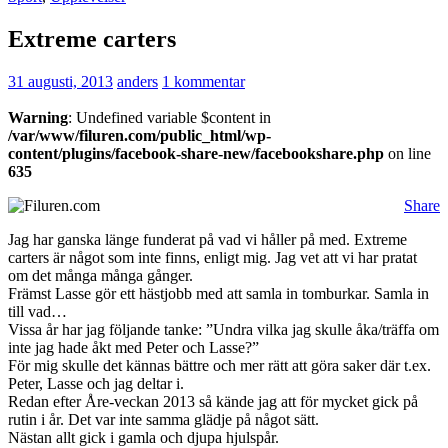
Extreme carters
31 augusti, 2013
anders
1 kommentar
Warning
: Undefined variable $content in
/var/www/filuren.com/public_html/wp-
content/plugins/facebook-share-new/facebookshare.php
on line
635
Share
Jag har ganska länge funderat på vad vi håller på med. Extreme
carters är något som inte finns, enligt mig. Jag vet att vi har pratat
om det många många gånger.
Främst Lasse gör ett hästjobb med att samla in tomburkar. Samla in
till vad…
Vissa år har jag följande tanke: ”Undra vilka jag skulle åka/träffa om
inte jag hade åkt med Peter och Lasse?”
För mig skulle det kännas bättre och mer rätt att göra saker där t.ex.
Peter, Lasse och jag deltar i.
Redan efter Åre-veckan 2013 så kände jag att för mycket gick på
rutin i år. Det var inte samma glädje på något sätt.
Nästan allt gick i gamla och djupa hjulspår.