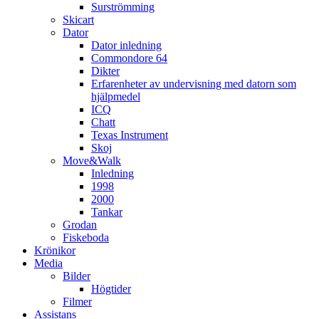
Surströmming
Skicart
Dator
Dator inledning
Commondore 64
Dikter
Erfarenheter av undervisning med datorn som
hjälpmedel
ICQ
Chatt
Texas Instrument
Skoj
Move&Walk
Inledning
1998
2000
Tankar
Grodan
Fiskeboda
Krönikor
Media
Bilder
Högtider
Filmer
Assistans