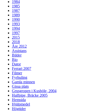
1984
1985
1987
1989
1990
1993
1994
1997
2015
2018
Åre 2012
Assistans
Bilder
Bio
Dator
Ferrari 2007
Filmer
Fyrhuling
Gamla minnen
Gissa plats
Grusgropen i Kusböle, 2004
Halfpipe, Bräcke 2005
Hemsida
Hjälpmedel
Högtider