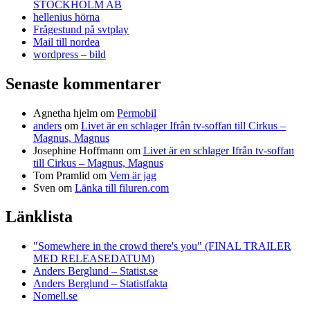
STOCKHOLM AB
hellenius hörna
Frågestund på svtplay
Mail till nordea
wordpress – bild
Senaste kommentarer
Agnetha hjelm
om
Permobil
anders
om
Livet är en schlager Ifrån tv-soffan till Cirkus –
Magnus, Magnus
Josephine Hoffmann
om
Livet är en schlager Ifrån tv-soffan
till Cirkus – Magnus, Magnus
Tom Pramlid
om
Vem är jag
Sven
om
Länka till filuren.com
Länklista
"Somewhere in the crowd there's you" (FINAL TRAILER
MED RELEASEDATUM)
Anders Berglund – Statist.se
Anders Berglund – Statistfakta
Nomell.se