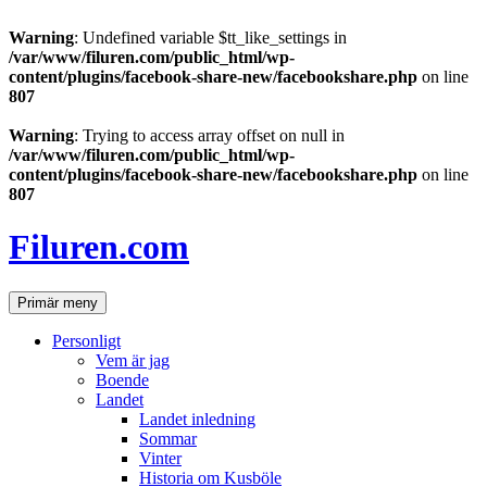
Warning
: Undefined variable $tt_like_settings in
/var/www/filuren.com/public_html/wp-
content/plugins/facebook-share-new/facebookshare.php
on line
807
Warning
: Trying to access array offset on null in
/var/www/filuren.com/public_html/wp-
content/plugins/facebook-share-new/facebookshare.php
on line
807
Hoppa
till
Filuren.com
innehåll
Sök
Primär meny
Personligt
Vem är jag
Boende
Landet
Landet inledning
Sommar
Vinter
Historia om Kusböle