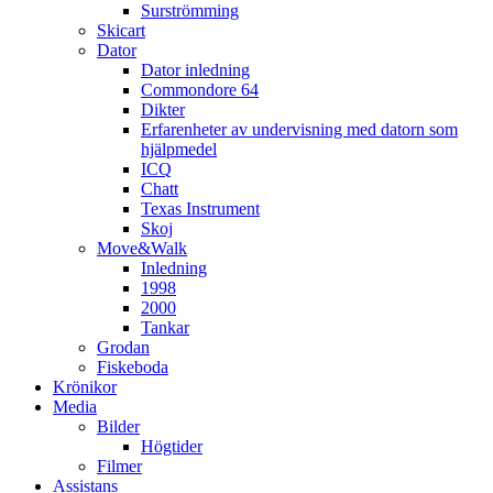
Surströmming
Skicart
Dator
Dator inledning
Commondore 64
Dikter
Erfarenheter av undervisning med datorn som
hjälpmedel
ICQ
Chatt
Texas Instrument
Skoj
Move&Walk
Inledning
1998
2000
Tankar
Grodan
Fiskeboda
Krönikor
Media
Bilder
Högtider
Filmer
Assistans