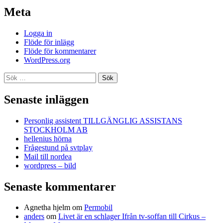
Meta
Logga in
Flöde för inlägg
Flöde för kommentarer
WordPress.org
Sök
efter:
Senaste inläggen
Personlig assistent TILLGÄNGLIG ASSISTANS
STOCKHOLM AB
hellenius hörna
Frågestund på svtplay
Mail till nordea
wordpress – bild
Senaste kommentarer
Agnetha hjelm
om
Permobil
anders
om
Livet är en schlager Ifrån tv-soffan till Cirkus –