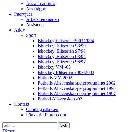
Ass allmän info
Ass frågor
Intervjuer
Arbetsmarknaden
Assistent
Arkiv
Sport
Ishockey,Elitserien 2003/2004
Ishockey, Elitserien 98/99
Ishockey, Elitserien 97/98
Ishockey, Elitserien 03/04
Ishockey, Elitserien 96/97
Ishockey VM -03
Ishockey Elitserien 2002/2003
Fotbolls VM 2002
Fotbolls Allsvenska spelprogrammet 2002
Fotbolls Allsvenska spelprogrammet 1998
Fotbolls Allsvenska spelprogrammet 1997
Fotboll Allsvenskan -03
Kontakt
Gamla gästboken
Länka till filuren.com
Sök
efter:
Filmer