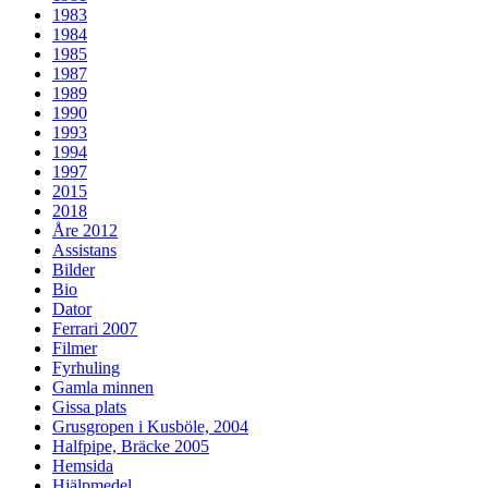
1983
1984
1985
1987
1989
1990
1993
1994
1997
2015
2018
Åre 2012
Assistans
Bilder
Bio
Dator
Ferrari 2007
Filmer
Fyrhuling
Gamla minnen
Gissa plats
Grusgropen i Kusböle, 2004
Halfpipe, Bräcke 2005
Hemsida
Hjälpmedel