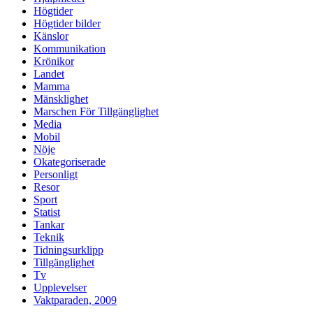
Högtider
Högtider bilder
Känslor
Kommunikation
Krönikor
Landet
Mamma
Mänsklighet
Marschen För Tillgänglighet
Media
Mobil
Nöje
Okategoriserade
Personligt
Resor
Sport
Statist
Tankar
Teknik
Tidningsurklipp
Tillgänglighet
Tv
Upplevelser
Vaktparaden, 2009