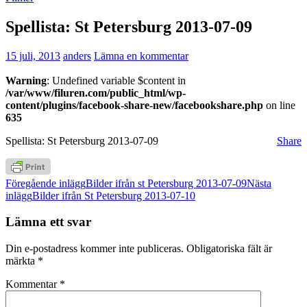
Spellista: St Petersburg 2013-07-09
15 juli, 2013
anders
Lämna en kommentar
Warning
: Undefined variable $content in
/var/www/filuren.com/public_html/wp-
content/plugins/facebook-share-new/facebookshare.php
on line
635
Spellista: St Petersburg 2013-07-09
Share
Inläggsnavigering
Föregående inlägg
Bilder ifrån st Petersburg 2013-07-09
Nästa
inlägg
Bilder ifrån St Petersburg 2013-07-10
Lämna ett svar
Din e-postadress kommer inte publiceras.
Obligatoriska fält är
märkta
*
Kommentar
*