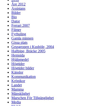
Åre 2012
Assistans
Bilder
Bio
Dator
Ferrari 2007
Filmer
Fyrhuling
Gamla minnen
Gissa plats
Grusgropen i Kusböle, 2004
Halfpipe, Bräcke 2005
Hemsida
Hjälpmedel
Högtider
Högtider bilder
Känslor
Kommunikation
Krönikor
Landet
Mamma
Mänsklighet
Marschen För Tillgänglighet
Media