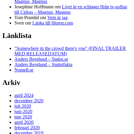
Magnus, Magnus
Josephine Hoffmann
om
Livet är en schlager Ifrån tv-soffan
till Cirkus – Magnus, Magnus
Tom Pramlid
om
Vem är jag
Sven
om
Länka till filuren.com
Länklista
"Somewhere in the crowd there's you" (FINAL TRAILER
MED RELEASEDATUM)
Anders Berglund – Statist.se
Anders Berglund – Statistfakta
Nomell.se
Arkiv
april 2024
december 2020
juli 2020
juni 2020
maj 2020
april 2020
februari 2020
december 2019