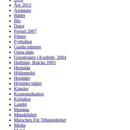
Åre 2012
Assistans
Bilder
Bio
Dator
Ferrari 2007
Filmer
Fyrhuling
Gamla minnen
Gissa plats
Grusgropen i Kusböle, 2004
Halfpipe, Bräcke 2005
Hemsida
Hjälpmedel
Högtider
Högtider bilder
Känslor
Kommunikation
Krönikor
Landet
Mamma
Mänsklighet
Marschen För Tillgänglighet
Media