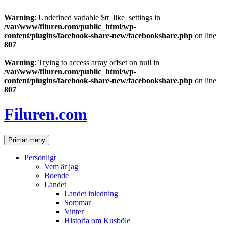
Warning
: Undefined variable $tt_like_settings in
/var/www/filuren.com/public_html/wp-
content/plugins/facebook-share-new/facebookshare.php
on line
807
Warning
: Trying to access array offset on null in
/var/www/filuren.com/public_html/wp-
content/plugins/facebook-share-new/facebookshare.php
on line
807
Hoppa
till
Filuren.com
innehåll
Sök
Primär meny
Personligt
Vem är jag
Boende
Landet
Landet inledning
Sommar
Vinter
Historia om Kusböle