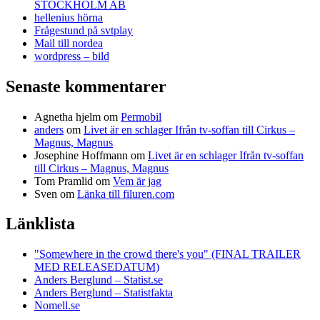
STOCKHOLM AB
hellenius hörna
Frågestund på svtplay
Mail till nordea
wordpress – bild
Senaste kommentarer
Agnetha hjelm
om
Permobil
anders
om
Livet är en schlager Ifrån tv-soffan till Cirkus –
Magnus, Magnus
Josephine Hoffmann
om
Livet är en schlager Ifrån tv-soffan
till Cirkus – Magnus, Magnus
Tom Pramlid
om
Vem är jag
Sven
om
Länka till filuren.com
Länklista
"Somewhere in the crowd there's you" (FINAL TRAILER
MED RELEASEDATUM)
Anders Berglund – Statist.se
Anders Berglund – Statistfakta
Nomell.se