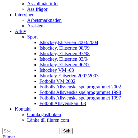
Ass allmän info
Ass frågor
Intervjuer
Arbetsmarknaden
Assistent
Arkiv
Sport
Ishockey,Elitserien 2003/2004
Ishockey, Elitserien 98/99
Ishockey, Elitserien 97/98
Ishockey, Elitserien 03/04
Ishockey, Elitserien 96/97
Ishockey VM -03
Ishockey Elitserien 2002/2003
Fotbolls VM 2002
Fotbolls Allsvenska spelprogrammet 2002
Fotbolls Allsvenska spelprogrammet 1998
Fotbolls Allsvenska spelprogrammet 1997
Fotboll Allsvenskan -03
Kontakt
Gamla gästboken
Länka till filuren.com
Sök
efter:
Filmer