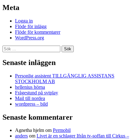
Meta
Logga in
Flöde för inlägg
Flöde för kommentarer
WordPress.org
Sök
efter:
Senaste inläggen
Personlig assistent TILLGÄNGLIG ASSISTANS
STOCKHOLM AB
hellenius hörna
Frågestund på svtplay
Mail till nordea
wordpress – bild
Senaste kommentarer
Agnetha hjelm
om
Permobil
anders
om
Livet är en schlager Ifrån tv-soffan till Cirkus –