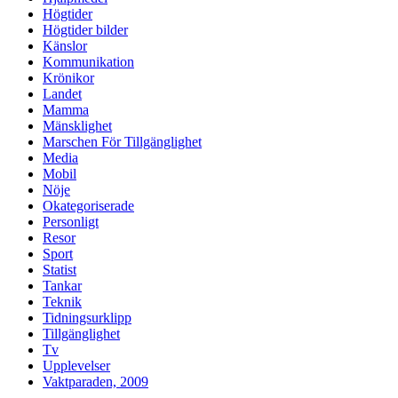
Högtider
Högtider bilder
Känslor
Kommunikation
Krönikor
Landet
Mamma
Mänsklighet
Marschen För Tillgänglighet
Media
Mobil
Nöje
Okategoriserade
Personligt
Resor
Sport
Statist
Tankar
Teknik
Tidningsurklipp
Tillgänglighet
Tv
Upplevelser
Vaktparaden, 2009