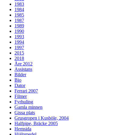
1983
1984
1985
1987
1989
1990
1993
1994
1997
2015
2018
Åre 2012
Assistans
Bilder
Bio
Dator
Ferrari 2007
Filmer
Fyrhuling
Gamla minnen
Gissa plats
Grusgropen i Kusböle, 2004
Halfpipe, Bräcke 2005
Hemsida
Hjälpmedel