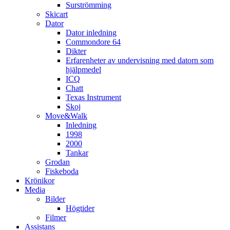
Surströmming
Skicart
Dator
Dator inledning
Commondore 64
Dikter
Erfarenheter av undervisning med datorn som
hjälpmedel
ICQ
Chatt
Texas Instrument
Skoj
Move&Walk
Inledning
1998
2000
Tankar
Grodan
Fiskeboda
Krönikor
Media
Bilder
Högtider
Filmer
Assistans