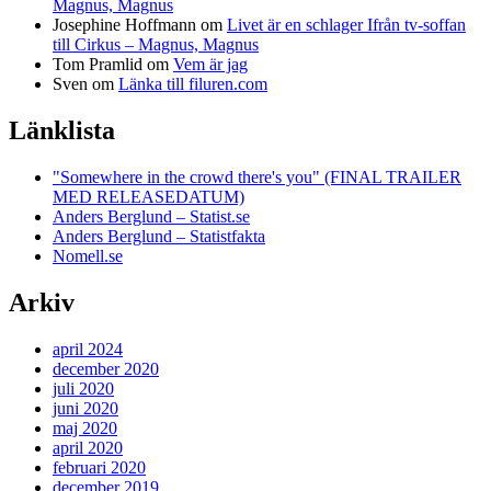
Magnus, Magnus
Josephine Hoffmann
om
Livet är en schlager Ifrån tv-soffan
till Cirkus – Magnus, Magnus
Tom Pramlid
om
Vem är jag
Sven
om
Länka till filuren.com
Länklista
"Somewhere in the crowd there's you" (FINAL TRAILER
MED RELEASEDATUM)
Anders Berglund – Statist.se
Anders Berglund – Statistfakta
Nomell.se
Arkiv
april 2024
december 2020
juli 2020
juni 2020
maj 2020
april 2020
februari 2020
december 2019