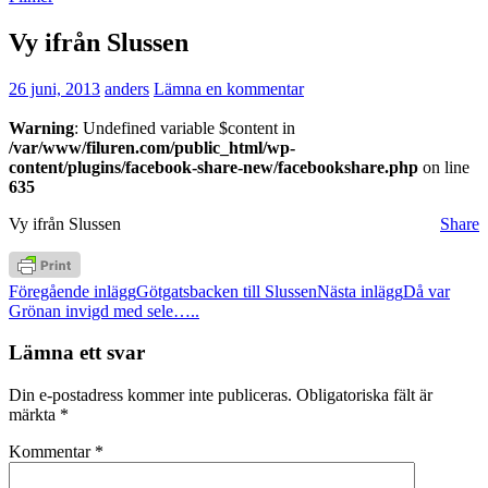
Vy ifrån Slussen
26 juni, 2013
anders
Lämna en kommentar
Warning
: Undefined variable $content in
/var/www/filuren.com/public_html/wp-
content/plugins/facebook-share-new/facebookshare.php
on line
635
Vy ifrån Slussen
Share
Inläggsnavigering
Föregående inlägg
Götgatsbacken till Slussen
Nästa inlägg
Då var
Grönan invigd med sele…..
Lämna ett svar
Din e-postadress kommer inte publiceras.
Obligatoriska fält är
märkta
*
Kommentar
*