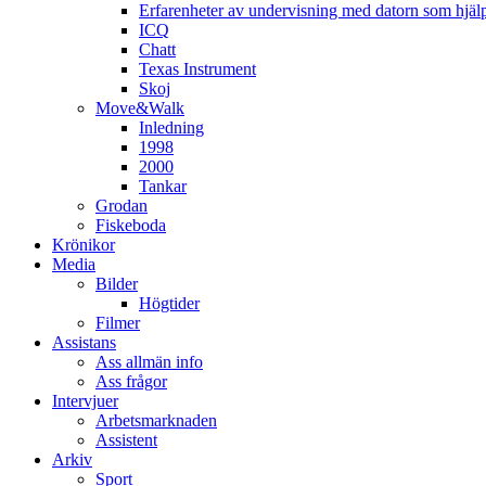
Erfarenheter av undervisning med datorn som hjä
ICQ
Chatt
Texas Instrument
Skoj
Move&Walk
Inledning
1998
2000
Tankar
Grodan
Fiskeboda
Krönikor
Media
Bilder
Högtider
Filmer
Assistans
Ass allmän info
Ass frågor
Intervjuer
Arbetsmarknaden
Assistent
Arkiv
Sport