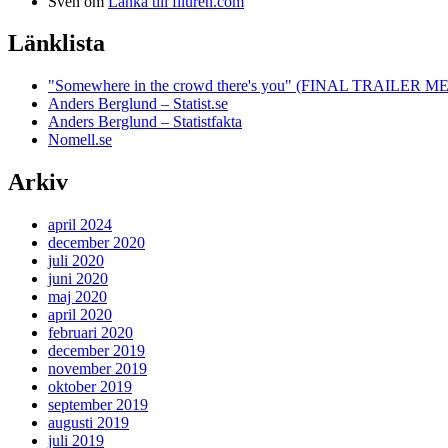
Sven
om
Länka till filuren.com
Länklista
"Somewhere in the crowd there's you" (FINAL TRAILE
Anders Berglund – Statist.se
Anders Berglund – Statistfakta
Nomell.se
Arkiv
april 2024
december 2020
juli 2020
juni 2020
maj 2020
april 2020
februari 2020
december 2019
november 2019
oktober 2019
september 2019
augusti 2019
juli 2019