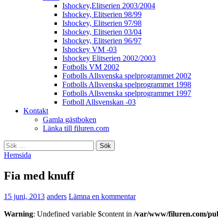
Ishockey,Elitserien 2003/2004
Ishockey, Elitserien 98/99
Ishockey, Elitserien 97/98
Ishockey, Elitserien 03/04
Ishockey, Elitserien 96/97
Ishockey VM -03
Ishockey Elitserien 2002/2003
Fotbolls VM 2002
Fotbolls Allsvenska spelprogrammet 2002
Fotbolls Allsvenska spelprogrammet 1998
Fotbolls Allsvenska spelprogrammet 1997
Fotboll Allsvenskan -03
Kontakt
Gamla gästboken
Länka till filuren.com
Sök
efter:
Hemsida
Fia med knuff
15 juni, 2013
anders
Lämna en kommentar
Warning
: Undefined variable $content in
/var/www/filuren.com/pu