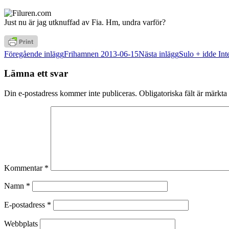
Just nu är jag utknuffad av Fia. Hm, undra varför?
Inläggsnavigering
Föregående inlägg
Frihamnen 2013-06-15
Nästa inlägg
Sulo + idde Int
Lämna ett svar
Din e-postadress kommer inte publiceras.
Obligatoriska fält är märkta
Kommentar
*
Namn
*
E-postadress
*
Webbplats