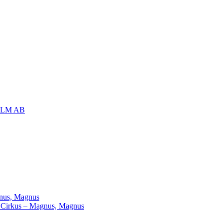
OLM AB
agnus, Magnus
ill Cirkus – Magnus, Magnus