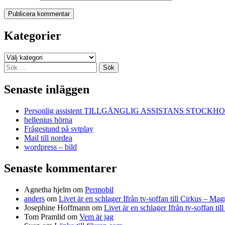
Kategorier
Kategorier
Sök
efter:
Senaste inläggen
Personlig assistent TILLGÄNGLIG ASSISTANS STOCKH
hellenius hörna
Frågestund på svtplay
Mail till nordea
wordpress – bild
Senaste kommentarer
Agnetha hjelm
om
Permobil
anders
om
Livet är en schlager Ifrån tv-soffan till Cirkus – M
Josephine Hoffmann
om
Livet är en schlager Ifrån tv-soffan t
Tom Pramlid
om
Vem är jag