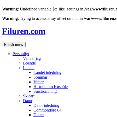
Warning
: Undefined variable $tt_like_settings in
/var/www/filuren.
Warning
: Trying to access array offset on null in
/var/www/filuren.
Hoppa
till
Filuren.com
innehåll
Sök
Primär meny
Personligt
Vem är jag
Boende
Landet
Landet inledning
Sommar
Vinter
Historia om Kusböle
Surströmming
Skicart
Dator
Dator inledning
Commondore 64
Dikter