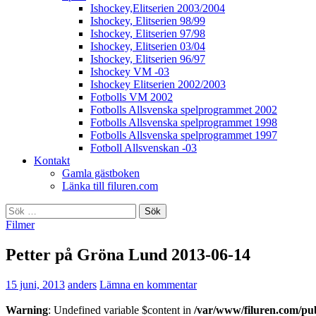
Ishockey,Elitserien 2003/2004
Ishockey, Elitserien 98/99
Ishockey, Elitserien 97/98
Ishockey, Elitserien 03/04
Ishockey, Elitserien 96/97
Ishockey VM -03
Ishockey Elitserien 2002/2003
Fotbolls VM 2002
Fotbolls Allsvenska spelprogrammet 2002
Fotbolls Allsvenska spelprogrammet 1998
Fotbolls Allsvenska spelprogrammet 1997
Fotboll Allsvenskan -03
Kontakt
Gamla gästboken
Länka till filuren.com
Sök
efter:
Filmer
Petter på Gröna Lund 2013-06-14
15 juni, 2013
anders
Lämna en kommentar
Warning
: Undefined variable $content in
/var/www/filuren.com/pu