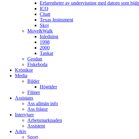
Erfarenheter av undervisning med datorn som hjä
ICQ
Chatt
Texas Instrument
Skoj
Move&Walk
Inledning
1998
2000
Tankar
Grodan
Fiskeboda
Krönikor
Media
Bilder
Högtider
Filmer
Assistans
Ass allmän info
Ass frågor
Intervjuer
Arbetsmarknaden
Assistent
Arkiv
Sport