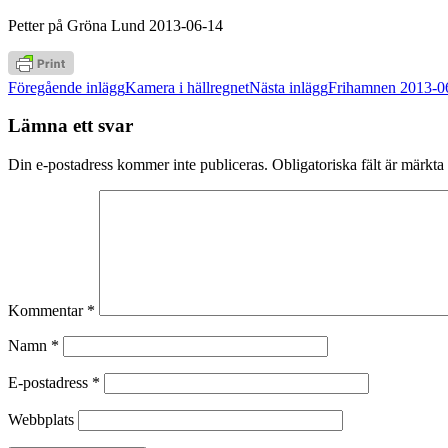
Petter på Gröna Lund 2013-06-14
Inläggsnavigering
Föregående inlägg
Kamera i hällregnet
Nästa inlägg
Frihamnen 2013-0
Lämna ett svar
Din e-postadress kommer inte publiceras.
Obligatoriska fält är märkta
Kommentar
*
Namn
*
E-postadress
*
Webbplats