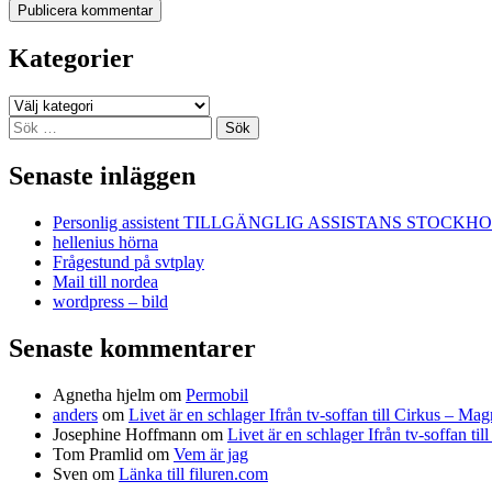
Kategorier
Kategorier
Sök
efter:
Senaste inläggen
Personlig assistent TILLGÄNGLIG ASSISTANS STOCKH
hellenius hörna
Frågestund på svtplay
Mail till nordea
wordpress – bild
Senaste kommentarer
Agnetha hjelm
om
Permobil
anders
om
Livet är en schlager Ifrån tv-soffan till Cirkus – M
Josephine Hoffmann
om
Livet är en schlager Ifrån tv-soffan t
Tom Pramlid
om
Vem är jag
Sven
om
Länka till filuren.com