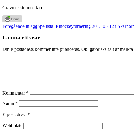
Grävmaskin med klo
Inläggsnavigering
Föregående inlägg
Spellista: Elhockeyturnering 2013-05-12 i Skärho
Lämna ett svar
Din e-postadress kommer inte publiceras.
Obligatoriska fält är märkta
Kommentar
*
Namn
*
E-postadress
*
Webbplats