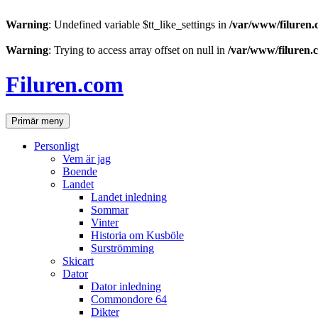
Warning
: Undefined variable $tt_like_settings in
/var/www/filuren.
Warning
: Trying to access array offset on null in
/var/www/filuren.
Hoppa
till
Filuren.com
innehåll
Sök
Primär meny
Personligt
Vem är jag
Boende
Landet
Landet inledning
Sommar
Vinter
Historia om Kusböle
Surströmming
Skicart
Dator
Dator inledning
Commondore 64
Dikter