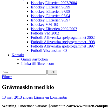
Ishockey,Elitserien 2003/2004
Ishockey, Elitserien 98/99
Ishockey, Elitserien 97/98
Ishockey, Elitserien 03/04
Ishockey, Elitserien 96/97
Ishockey VM -03
Ishockey Elitserien 2002/2003
Fotbolls VM 2002
Fotbolls Allsvenska spelprogrammet 2002
Fotbolls Allsvenska spelprogrammet 1998
Fotbolls Allsvenska spelprogrammet 1997
Fotboll Allsvenskan -03
Kontakt
Gamla gästboken
Länka till filuren.com
Sök
efter:
Filmer
Grävmaskin med klo
13 maj, 2013
anders
Lämna en kommentar
Warning
: Undefined variable $content in
/var/www/filuren.com/pu