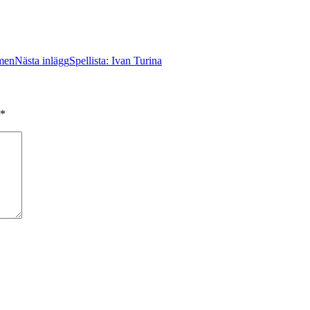
lmen
Nästa inlägg
Spellista: Ivan Turina
*