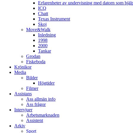
Erfarenheter av undervisning med datorn som hjä
ICQ
Chatt
Texas Instrument
Skoj
Move&Walk
Inledning
1998
2000
Tankar
Grodan
Fiskeboda
Krönikor
Media
Bilder
Högtider
Filmer
Assistans
Ass allmän info
Ass frågor
Intervjuer
Arbetsmarknaden
Assistent
Arkiv
Sport