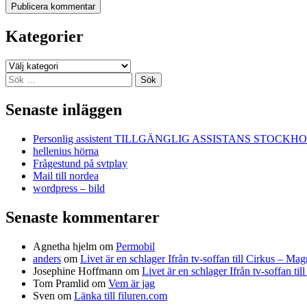
Kategorier
Kategorier
Sök
efter:
Senaste inläggen
Personlig assistent TILLGÄNGLIG ASSISTANS STOCKH
hellenius hörna
Frågestund på svtplay
Mail till nordea
wordpress – bild
Senaste kommentarer
Agnetha hjelm
om
Permobil
anders
om
Livet är en schlager Ifrån tv-soffan till Cirkus – M
Josephine Hoffmann
om
Livet är en schlager Ifrån tv-soffan t
Tom Pramlid
om
Vem är jag
Sven
om
Länka till filuren.com