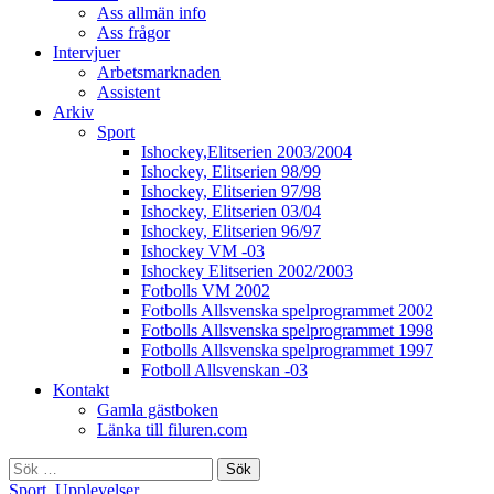
Ass allmän info
Ass frågor
Intervjuer
Arbetsmarknaden
Assistent
Arkiv
Sport
Ishockey,Elitserien 2003/2004
Ishockey, Elitserien 98/99
Ishockey, Elitserien 97/98
Ishockey, Elitserien 03/04
Ishockey, Elitserien 96/97
Ishockey VM -03
Ishockey Elitserien 2002/2003
Fotbolls VM 2002
Fotbolls Allsvenska spelprogrammet 2002
Fotbolls Allsvenska spelprogrammet 1998
Fotbolls Allsvenska spelprogrammet 1997
Fotboll Allsvenskan -03
Kontakt
Gamla gästboken
Länka till filuren.com
Sök
efter:
Sport
,
Upplevelser