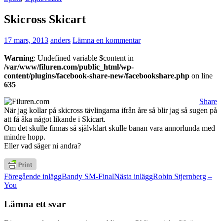
Skicross Skicart
17 mars, 2013
anders
Lämna en kommentar
Warning
: Undefined variable $content in
/var/www/filuren.com/public_html/wp-
content/plugins/facebook-share-new/facebookshare.php
on line
635
Share
När jag kollar på skicross tävlingarna ifrån åre så blir jag så sugen på
att få åka något likande i Skicart.
Om det skulle finnas så självklart skulle banan vara annorlunda med
mindre hopp.
Eller vad säger ni andra?
Inläggsnavigering
Föregående inlägg
Bandy SM-Final
Nästa inlägg
Robin Stjernberg –
You
Lämna ett svar