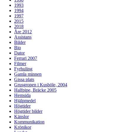
1993
1994
1997
2015
2018
Åre 2012
Assistans
Bilder
Bio
Dator
Ferrari 2007
Filmer
Fyrhuling
Gamla minnen
Gissa plats
Grusgropen i Kusböle, 2004
Halfpipe, Bräcke 2005
Hemsida
Hjälpmedel
Högtider
Högtider bilder
Känslor
Kommunikation
Krönikor