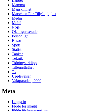
Landet
Mamma
Mänsklighet
Marschen För Tillgänglighet
Media
Mobil
Nöje
Okategoriserade
Personligt
Resor
Sport
Statist
Tankar
Teknik
Tidningsurklipp
Tillgänglighet
Tv
Upplevelser
Vaktparaden, 2009
Meta
Logga in
Flöde för inlägg
Flöde för kommentarer