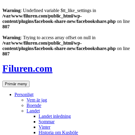
Warning
: Undefined variable $tt_like_settings in
/var/www/filuren.com/public_html/wp-
content/plugins/facebook-share-new/facebookshare.php
on line
807
Warning
: Trying to access array offset on null in
/var/www/filuren.com/public_html/wp-
content/plugins/facebook-share-new/facebookshare.php
on line
807
Hoppa
till
Filuren.com
innehåll
Sök
Primär meny
Personligt
Vem är jag
Boende
Landet
Landet inledning
Sommar
Vinter
Historia om Kusböle