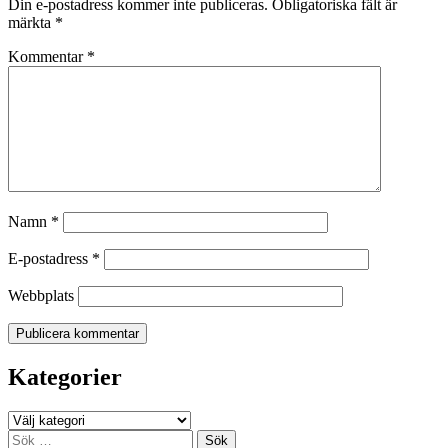
Din e-postadress kommer inte publiceras.
Obligatoriska fält är
märkta
*
Kommentar
*
Namn
*
E-postadress
*
Webbplats
Kategorier
Kategorier
Sök