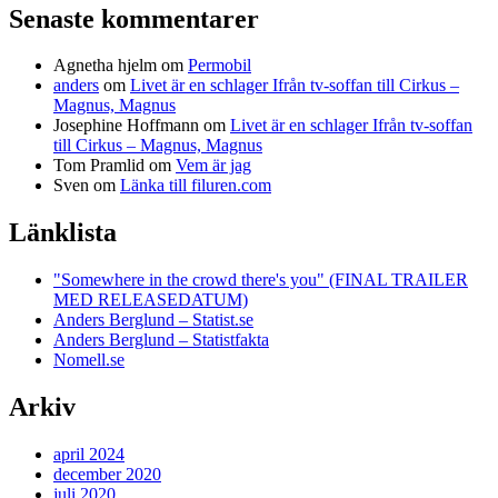
Senaste kommentarer
Agnetha hjelm
om
Permobil
anders
om
Livet är en schlager Ifrån tv-soffan till Cirkus –
Magnus, Magnus
Josephine Hoffmann
om
Livet är en schlager Ifrån tv-soffan
till Cirkus – Magnus, Magnus
Tom Pramlid
om
Vem är jag
Sven
om
Länka till filuren.com
Länklista
"Somewhere in the crowd there's you" (FINAL TRAILER
MED RELEASEDATUM)
Anders Berglund – Statist.se
Anders Berglund – Statistfakta
Nomell.se
Arkiv
april 2024
december 2020
juli 2020