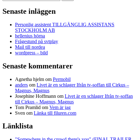
efter:
Senaste inläggen
Personlig assistent TILLGÄNGLIG ASSISTANS
STOCKHOLM AB
hellenius hörna
Frågestund på svtplay
Mail till nordea
wordpress – bild
Senaste kommentarer
Agnetha hjelm
om
Permobil
anders
om
Livet är en schlager Ifrån tv-soffan till Cirkus –
Magnus, Magnus
Josephine Hoffmann
om
Livet är en schlager Ifrån tv-soffan
till Cirkus – Magnus, Magnus
Tom Pramlid
om
Vem är jag
Sven
om
Länka till filuren.com
Länklista
"Somewhere in the crowd there's you" (FINAL TRAILER