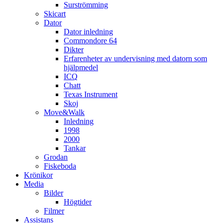
Surströmming
Skicart
Dator
Dator inledning
Commondore 64
Dikter
Erfarenheter av undervisning med datorn som
hjälpmedel
ICQ
Chatt
Texas Instrument
Skoj
Move&Walk
Inledning
1998
2000
Tankar
Grodan
Fiskeboda
Krönikor
Media
Bilder
Högtider
Filmer
Assistans