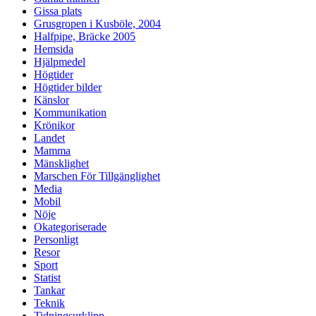
Gissa plats
Grusgropen i Kusböle, 2004
Halfpipe, Bräcke 2005
Hemsida
Hjälpmedel
Högtider
Högtider bilder
Känslor
Kommunikation
Krönikor
Landet
Mamma
Mänsklighet
Marschen För Tillgänglighet
Media
Mobil
Nöje
Okategoriserade
Personligt
Resor
Sport
Statist
Tankar
Teknik
Tidningsurklipp