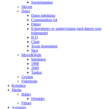
Surströmming
Skicart
Dator
Dator inledning
Commondore 64
Dikter
Erfarenheter av undervisning med datorn som
hjälpmedel
ICQ
Chatt
Texas Instrument
Skoj
Move&Walk
Inledning
1998
2000
Tankar
Grodan
Fiskeboda
Krönikor
Media
Bilder
Högtider
Filmer
Assistans