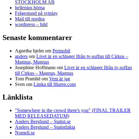
STOCKHOLM AB
hellenius hörna
Frågestund på svtplay
Mail till nordea
wordpress – bild
Senaste kommentarer
Agnetha hjelm
om
Permobil
anders
om
Livet är en schlager Ifrån tv-soffan till Cirkus –
Magnus, Magnus
Josephine Hoffmann
om
Livet är en schlager Ifrån tv-soffan
till Cirkus – Magnus, Magnus
Tom Pramlid
om
Vem är jag
Sven
om
Länka till filuren.com
Länklista
"Somewhere in the crowd there's you" (FINAL TRAILER
MED RELEASEDATUM)
Anders Berglund – Statist.se
Anders Berglund – Statistfakta
Nomell.se