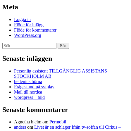
Meta
Logga in
Flöde för inlägg
Flöde för kommentarer
WordPress.org
Sök
efter:
Senaste inläggen
Personlig assistent TILLGÄNGLIG ASSISTANS
STOCKHOLM AB
hellenius hörna
Frågestund på svtplay
Mail till nordea
wordpress – bild
Senaste kommentarer
Agnetha hjelm
om
Permobil
anders
om
Livet är en schlager Ifrån tv-soffan till Cirkus –