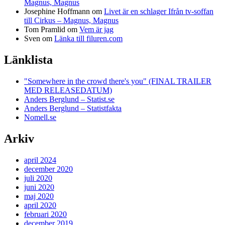
Magnus, Magnus
Josephine Hoffmann
om
Livet är en schlager Ifrån tv-soffan
till Cirkus – Magnus, Magnus
Tom Pramlid
om
Vem är jag
Sven
om
Länka till filuren.com
Länklista
"Somewhere in the crowd there's you" (FINAL TRAILER
MED RELEASEDATUM)
Anders Berglund – Statist.se
Anders Berglund – Statistfakta
Nomell.se
Arkiv
april 2024
december 2020
juli 2020
juni 2020
maj 2020
april 2020
februari 2020
december 2019