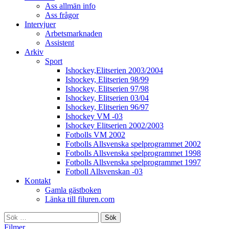
Ass allmän info
Ass frågor
Intervjuer
Arbetsmarknaden
Assistent
Arkiv
Sport
Ishockey,Elitserien 2003/2004
Ishockey, Elitserien 98/99
Ishockey, Elitserien 97/98
Ishockey, Elitserien 03/04
Ishockey, Elitserien 96/97
Ishockey VM -03
Ishockey Elitserien 2002/2003
Fotbolls VM 2002
Fotbolls Allsvenska spelprogrammet 2002
Fotbolls Allsvenska spelprogrammet 1998
Fotbolls Allsvenska spelprogrammet 1997
Fotboll Allsvenskan -03
Kontakt
Gamla gästboken
Länka till filuren.com
Sök
efter:
Filmer