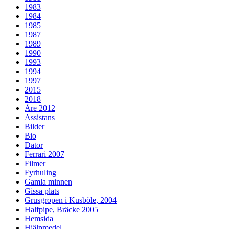
1983
1984
1985
1987
1989
1990
1993
1994
1997
2015
2018
Åre 2012
Assistans
Bilder
Bio
Dator
Ferrari 2007
Filmer
Fyrhuling
Gamla minnen
Gissa plats
Grusgropen i Kusböle, 2004
Halfpipe, Bräcke 2005
Hemsida
Hjälpmedel