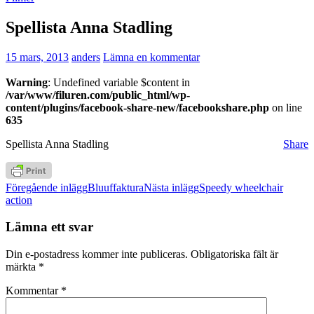
Spellista Anna Stadling
15 mars, 2013
anders
Lämna en kommentar
Warning
: Undefined variable $content in
/var/www/filuren.com/public_html/wp-
content/plugins/facebook-share-new/facebookshare.php
on line
635
Spellista Anna Stadling
Share
Inläggsnavigering
Föregående inlägg
Bluuffaktura
Nästa inlägg
Speedy wheelchair
action
Lämna ett svar
Din e-postadress kommer inte publiceras.
Obligatoriska fält är
märkta
*
Kommentar
*