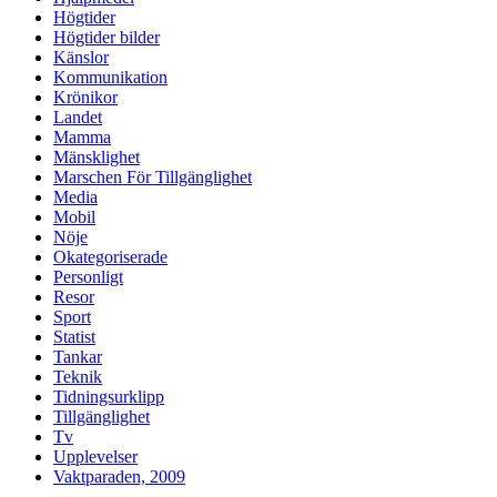
Högtider
Högtider bilder
Känslor
Kommunikation
Krönikor
Landet
Mamma
Mänsklighet
Marschen För Tillgänglighet
Media
Mobil
Nöje
Okategoriserade
Personligt
Resor
Sport
Statist
Tankar
Teknik
Tidningsurklipp
Tillgänglighet
Tv
Upplevelser
Vaktparaden, 2009