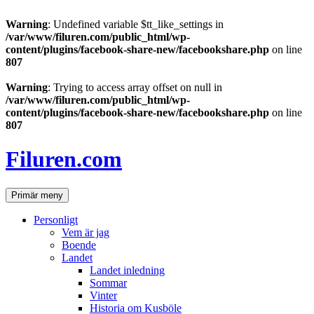
Warning
: Undefined variable $tt_like_settings in
/var/www/filuren.com/public_html/wp-
content/plugins/facebook-share-new/facebookshare.php
on line
807
Warning
: Trying to access array offset on null in
/var/www/filuren.com/public_html/wp-
content/plugins/facebook-share-new/facebookshare.php
on line
807
Hoppa
till
Filuren.com
innehåll
Sök
Primär meny
Personligt
Vem är jag
Boende
Landet
Landet inledning
Sommar
Vinter
Historia om Kusböle