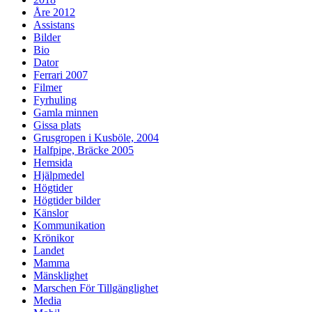
Åre 2012
Assistans
Bilder
Bio
Dator
Ferrari 2007
Filmer
Fyrhuling
Gamla minnen
Gissa plats
Grusgropen i Kusböle, 2004
Halfpipe, Bräcke 2005
Hemsida
Hjälpmedel
Högtider
Högtider bilder
Känslor
Kommunikation
Krönikor
Landet
Mamma
Mänsklighet
Marschen För Tillgänglighet
Media