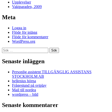
Upplevelser
Vaktparaden, 2009
Meta
Logga in
Flöde för inlägg
Flöde för kommentarer
WordPress.org
Sök
efter:
Senaste inläggen
Personlig assistent TILLGÄNGLIG ASSISTANS
STOCKHOLM AB
hellenius hörna
Frågestund på svtplay
Mail till nordea
wordpress – bild
Senaste kommentarer