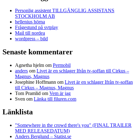
Personlig assistent TILLGÄNGLIG ASSISTANS
STOCKHOLM AB
hellenius hörna
Frågestund på svtplay
Mail till nordea
wordpress – bild
Senaste kommentarer
Agnetha hjelm
om
Permobil
anders
om
Livet är en schlager Ifrån tv-soffan till Cirkus –
Magnus, Magnus
Josephine Hoffmann
om
Livet är en schlager Ifrån tv-soffan
till Cirkus – Magnus, Magnus
Tom Pramlid
om
Vem är jag
Sven
om
Länka till filuren.com
Länklista
"Somewhere in the crowd there's you" (FINAL TRAILER
MED RELEASEDATUM)
Anders Berglund – Statist.se