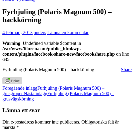
Fyrhjuling (Polaris Magnum 500) –
backkörning
4 februari, 2013
anders
Lämna en kommentar
Warning
: Undefined variable $content in
/var/www/filuren.com/public_html/wp-
content/plugins/facebook-share-new/facebookshare.php
on line
635
Fyrhjuling (Polaris Magnum 500) – backkörning
Share
Inläggsnavigering
Föregående inlägg
Furhjuling (Polaris Magnum 500) –
grusgropen
Nästa inlägg
Furhjuling (Polaris Magnum 500) –
grusvägskörning
Lämna ett svar
Din e-postadress kommer inte publiceras.
Obligatoriska fält är
märkta
*