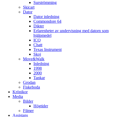
Surströmming
Skicart
Dator
Dator inledning
Commondore 64
Dikter
Erfarenheter av undervisning med datorn som
hjälpmedel
ICQ
Chatt
Texas Instrument
Skoj
Move&Walk
Inledning
1998
2000
Tankar
Grodan
Fiskeboda
Krönikor
Media
Bilder
Högtider
Filmer
Assistans