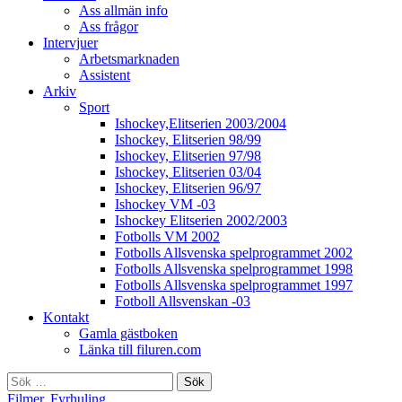
Ass allmän info
Ass frågor
Intervjuer
Arbetsmarknaden
Assistent
Arkiv
Sport
Ishockey,Elitserien 2003/2004
Ishockey, Elitserien 98/99
Ishockey, Elitserien 97/98
Ishockey, Elitserien 03/04
Ishockey, Elitserien 96/97
Ishockey VM -03
Ishockey Elitserien 2002/2003
Fotbolls VM 2002
Fotbolls Allsvenska spelprogrammet 2002
Fotbolls Allsvenska spelprogrammet 1998
Fotbolls Allsvenska spelprogrammet 1997
Fotboll Allsvenskan -03
Kontakt
Gamla gästboken
Länka till filuren.com
Sök
efter:
Filmer
,
Fyrhuling