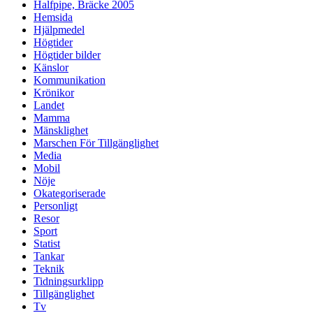
Halfpipe, Bräcke 2005
Hemsida
Hjälpmedel
Högtider
Högtider bilder
Känslor
Kommunikation
Krönikor
Landet
Mamma
Mänsklighet
Marschen För Tillgänglighet
Media
Mobil
Nöje
Okategoriserade
Personligt
Resor
Sport
Statist
Tankar
Teknik
Tidningsurklipp
Tillgänglighet
Tv