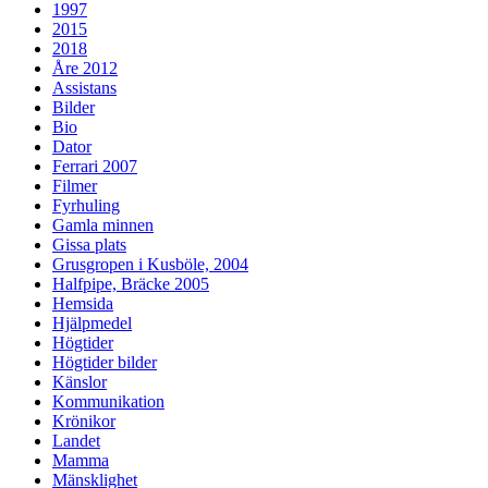
1997
2015
2018
Åre 2012
Assistans
Bilder
Bio
Dator
Ferrari 2007
Filmer
Fyrhuling
Gamla minnen
Gissa plats
Grusgropen i Kusböle, 2004
Halfpipe, Bräcke 2005
Hemsida
Hjälpmedel
Högtider
Högtider bilder
Känslor
Kommunikation
Krönikor
Landet
Mamma
Mänsklighet