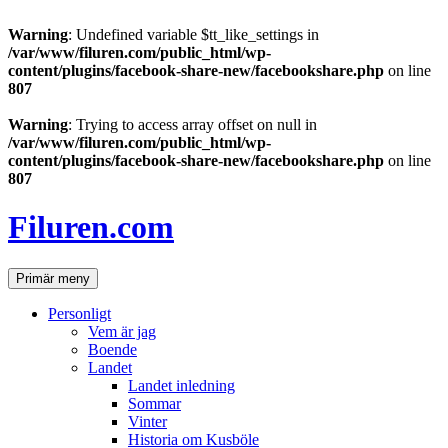
Warning
: Undefined variable $tt_like_settings in
/var/www/filuren.com/public_html/wp-
content/plugins/facebook-share-new/facebookshare.php
on line
807
Warning
: Trying to access array offset on null in
/var/www/filuren.com/public_html/wp-
content/plugins/facebook-share-new/facebookshare.php
on line
807
Hoppa
till
Filuren.com
innehåll
Sök
Primär meny
Personligt
Vem är jag
Boende
Landet
Landet inledning
Sommar
Vinter
Historia om Kusböle