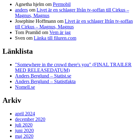
Agnetha hjelm
om
Permobil
anders
om
Livet är en schlager Ifrån tv-soffan till Cirkus –
Magnus, Magnus
Josephine Hoffmann
om
Livet är en schlager Ifrån tv-soffan
till Cirkus – Magnus, Magnus
Tom Pramlid
om
Vem är jag
Sven
om
Länka till filuren.com
Länklista
"Somewhere in the crowd there's you" (FINAL TRAILER
MED RELEASEDATUM)
Anders Berglund – Statist.se
Anders Berglund – Statistfakta
Nomell.se
Arkiv
april 2024
december 2020
juli 2020
juni 2020
maj 2020