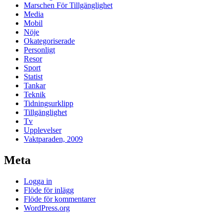
Marschen För Tillgänglighet
Media
Mobil
Nöje
Okategoriserade
Personligt
Resor
Sport
Statist
Tankar
Teknik
Tidningsurklipp
Tillgänglighet
Tv
Upplevelser
Vaktparaden, 2009
Meta
Logga in
Flöde för inlägg
Flöde för kommentarer
WordPress.org