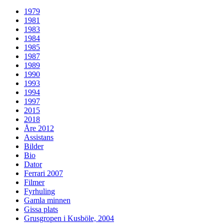
1979
1981
1983
1984
1985
1987
1989
1990
1993
1994
1997
2015
2018
Åre 2012
Assistans
Bilder
Bio
Dator
Ferrari 2007
Filmer
Fyrhuling
Gamla minnen
Gissa plats
Grusgropen i Kusböle, 2004