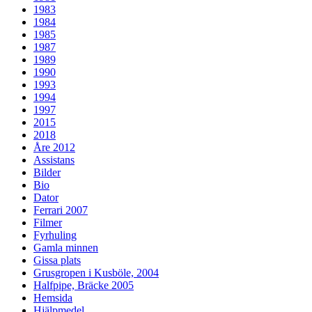
1983
1984
1985
1987
1989
1990
1993
1994
1997
2015
2018
Åre 2012
Assistans
Bilder
Bio
Dator
Ferrari 2007
Filmer
Fyrhuling
Gamla minnen
Gissa plats
Grusgropen i Kusböle, 2004
Halfpipe, Bräcke 2005
Hemsida
Hjälpmedel