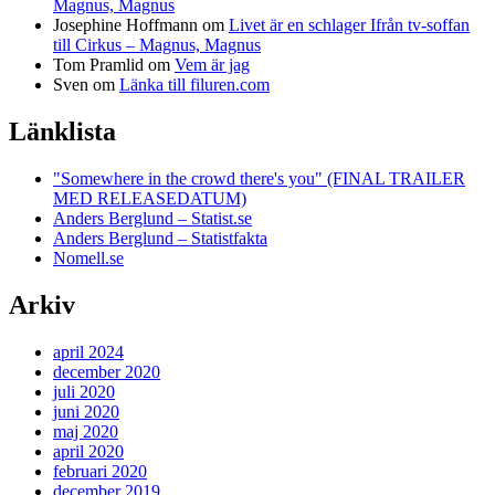
Magnus, Magnus
Josephine Hoffmann
om
Livet är en schlager Ifrån tv-soffan
till Cirkus – Magnus, Magnus
Tom Pramlid
om
Vem är jag
Sven
om
Länka till filuren.com
Länklista
"Somewhere in the crowd there's you" (FINAL TRAILER
MED RELEASEDATUM)
Anders Berglund – Statist.se
Anders Berglund – Statistfakta
Nomell.se
Arkiv
april 2024
december 2020
juli 2020
juni 2020
maj 2020
april 2020
februari 2020
december 2019