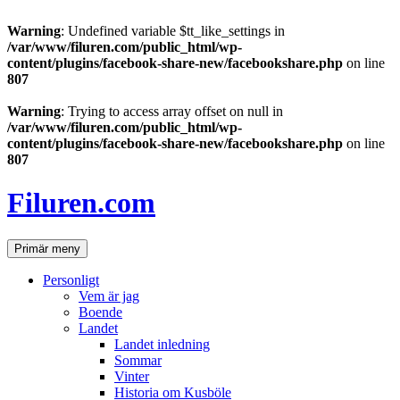
Warning
: Undefined variable $tt_like_settings in
/var/www/filuren.com/public_html/wp-
content/plugins/facebook-share-new/facebookshare.php
on line
807
Warning
: Trying to access array offset on null in
/var/www/filuren.com/public_html/wp-
content/plugins/facebook-share-new/facebookshare.php
on line
807
Hoppa
till
Filuren.com
innehåll
Sök
Primär meny
Personligt
Vem är jag
Boende
Landet
Landet inledning
Sommar
Vinter
Historia om Kusböle