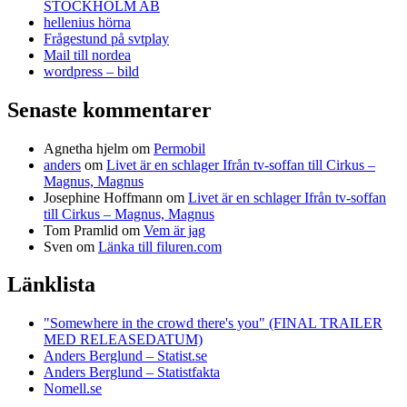
STOCKHOLM AB
hellenius hörna
Frågestund på svtplay
Mail till nordea
wordpress – bild
Senaste kommentarer
Agnetha hjelm
om
Permobil
anders
om
Livet är en schlager Ifrån tv-soffan till Cirkus –
Magnus, Magnus
Josephine Hoffmann
om
Livet är en schlager Ifrån tv-soffan
till Cirkus – Magnus, Magnus
Tom Pramlid
om
Vem är jag
Sven
om
Länka till filuren.com
Länklista
"Somewhere in the crowd there's you" (FINAL TRAILER
MED RELEASEDATUM)
Anders Berglund – Statist.se
Anders Berglund – Statistfakta
Nomell.se