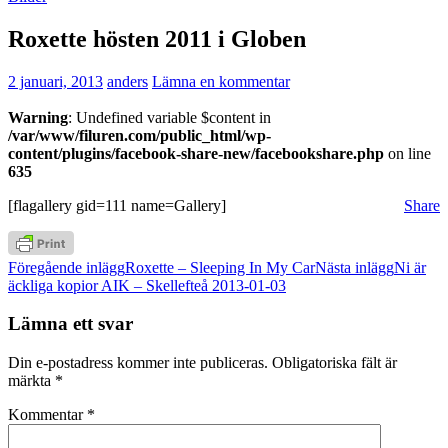
Roxette hösten 2011 i Globen
2 januari, 2013
anders
Lämna en kommentar
Warning
: Undefined variable $content in
/var/www/filuren.com/public_html/wp-
content/plugins/facebook-share-new/facebookshare.php
on line
635
[flagallery gid=111 name=Gallery]
Share
Inläggsnavigering
Föregående inlägg
Roxette – Sleeping In My Car
Nästa inlägg
Ni är
äckliga kopior AIK – Skellefteå 2013-01-03
Lämna ett svar
Din e-postadress kommer inte publiceras.
Obligatoriska fält är
märkta
*
Kommentar
*