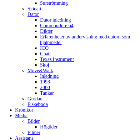
Surströmming
Skicart
Dator
Dator inledning
Commondore 64
Dikter
Erfarenheter av undervisning med datorn som
hjälpmedel
ICQ
Chatt
Texas Instrument
Skoj
Move&Walk
Inledning
1998
2000
Tankar
Grodan
Fiskeboda
Krönikor
Media
Bilder
Högtider
Filmer
Assistans