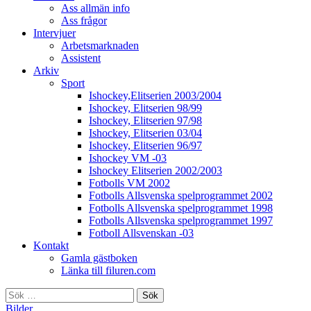
Ass allmän info
Ass frågor
Intervjuer
Arbetsmarknaden
Assistent
Arkiv
Sport
Ishockey,Elitserien 2003/2004
Ishockey, Elitserien 98/99
Ishockey, Elitserien 97/98
Ishockey, Elitserien 03/04
Ishockey, Elitserien 96/97
Ishockey VM -03
Ishockey Elitserien 2002/2003
Fotbolls VM 2002
Fotbolls Allsvenska spelprogrammet 2002
Fotbolls Allsvenska spelprogrammet 1998
Fotbolls Allsvenska spelprogrammet 1997
Fotboll Allsvenskan -03
Kontakt
Gamla gästboken
Länka till filuren.com
Sök
efter:
Bilder