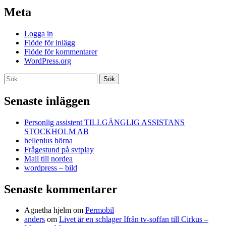
Meta
Logga in
Flöde för inlägg
Flöde för kommentarer
WordPress.org
Sök
efter:
Senaste inläggen
Personlig assistent TILLGÄNGLIG ASSISTANS
STOCKHOLM AB
hellenius hörna
Frågestund på svtplay
Mail till nordea
wordpress – bild
Senaste kommentarer
Agnetha hjelm
om
Permobil
anders
om
Livet är en schlager Ifrån tv-soffan till Cirkus –