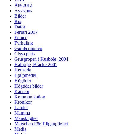
Åre 2012
Assistans
Bilder
Bio
Dator
Ferrari 2007
Filmer
Fyrhuling
Gamla minnen
Gissa plats
Grusgropen i Kusböle, 2004
Halfpipe, Bräcke 2005
Hemsida
Hjälpmedel
Högtider
Högtider bilder
Känslor
Kommunikation
Krönikor
Landet
Mamma
Mänsklighet
Marschen För Tillgänglighet
Media