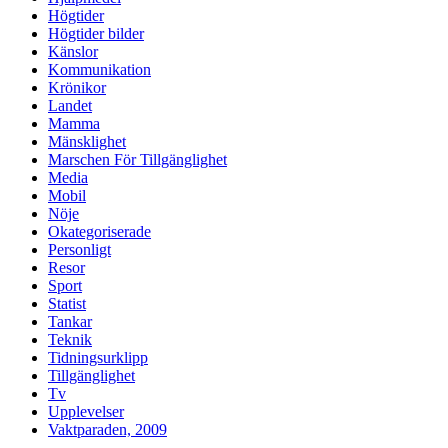
Högtider
Högtider bilder
Känslor
Kommunikation
Krönikor
Landet
Mamma
Mänsklighet
Marschen För Tillgänglighet
Media
Mobil
Nöje
Okategoriserade
Personligt
Resor
Sport
Statist
Tankar
Teknik
Tidningsurklipp
Tillgänglighet
Tv
Upplevelser
Vaktparaden, 2009