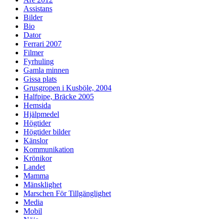
Assistans
Bilder
Bio
Dator
Ferrari 2007
Filmer
Fyrhuling
Gamla minnen
Gissa plats
Grusgropen i Kusböle, 2004
Halfpipe, Bräcke 2005
Hemsida
Hjälpmedel
Högtider
Högtider bilder
Känslor
Kommunikation
Krönikor
Landet
Mamma
Mänsklighet
Marschen För Tillgänglighet
Media
Mobil