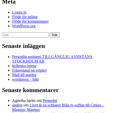
Meta
Logga in
Flöde för inlägg
Flöde för kommentarer
WordPress.org
Sök
efter:
Senaste inläggen
Personlig assistent TILLGÄNGLIG ASSISTANS
STOCKHOLM AB
hellenius hörna
Frågestund på svtplay
Mail till nordea
wordpress – bild
Senaste kommentarer
Agnetha hjelm
om
Permobil
anders
om
Livet är en schlager Ifrån tv-soffan till Cirkus –
Magnus, Magnus