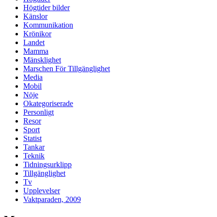
Högtider bilder
Känslor
Kommunikation
Krönikor
Landet
Mamma
Mänsklighet
Marschen För Tillgänglighet
Media
Mobil
Nöje
Okategoriserade
Personligt
Resor
Sport
Statist
Tankar
Teknik
Tidningsurklipp
Tillgänglighet
Tv
Upplevelser
Vaktparaden, 2009