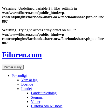
Warning
: Undefined variable $tt_like_settings in
/var/www/filuren.com/public_html/wp-
content/plugins/facebook-share-new/facebookshare.php
on line
807
Warning
: Trying to access array offset on null in
/var/www/filuren.com/public_html/wp-
content/plugins/facebook-share-new/facebookshare.php
on line
807
Hoppa
till
Filuren.com
innehåll
Sök
Primär meny
Personligt
Vem är jag
Boende
Landet
Landet inledning
Sommar
Vinter
Historia om Kusböle