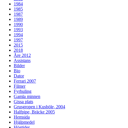
1984
1985
1987
1989
1990
1993
1994
1997
2015
2018
Åre 2012
Assistans
Bilder
Bio
Dator
Ferrari 2007
Filmer
Fyrhuling
Gamla minnen
Gissa plats
Grusgropen i Kusböle, 2004
Halfpipe, Bräcke 2005
Hemsida
Hjälpmedel
Högtider