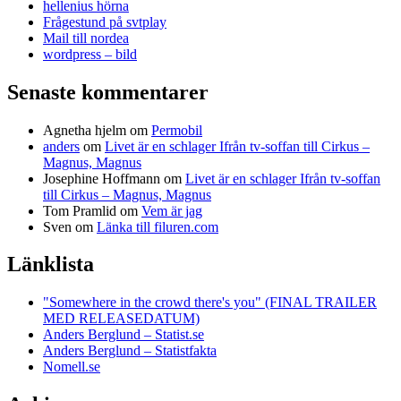
hellenius hörna
Frågestund på svtplay
Mail till nordea
wordpress – bild
Senaste kommentarer
Agnetha hjelm
om
Permobil
anders
om
Livet är en schlager Ifrån tv-soffan till Cirkus –
Magnus, Magnus
Josephine Hoffmann
om
Livet är en schlager Ifrån tv-soffan
till Cirkus – Magnus, Magnus
Tom Pramlid
om
Vem är jag
Sven
om
Länka till filuren.com
Länklista
"Somewhere in the crowd there's you" (FINAL TRAILER
MED RELEASEDATUM)
Anders Berglund – Statist.se
Anders Berglund – Statistfakta
Nomell.se