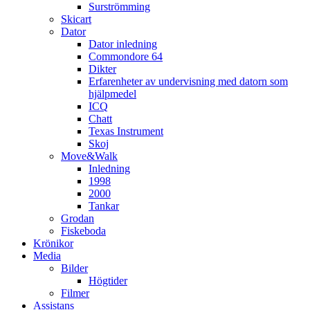
Surströmming
Skicart
Dator
Dator inledning
Commondore 64
Dikter
Erfarenheter av undervisning med datorn som
hjälpmedel
ICQ
Chatt
Texas Instrument
Skoj
Move&Walk
Inledning
1998
2000
Tankar
Grodan
Fiskeboda
Krönikor
Media
Bilder
Högtider
Filmer
Assistans