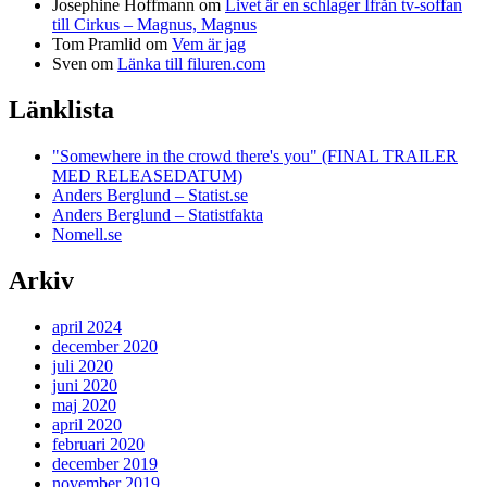
Josephine Hoffmann
om
Livet är en schlager Ifrån tv-soffan
till Cirkus – Magnus, Magnus
Tom Pramlid
om
Vem är jag
Sven
om
Länka till filuren.com
Länklista
"Somewhere in the crowd there's you" (FINAL TRAILER
MED RELEASEDATUM)
Anders Berglund – Statist.se
Anders Berglund – Statistfakta
Nomell.se
Arkiv
april 2024
december 2020
juli 2020
juni 2020
maj 2020
april 2020
februari 2020
december 2019
november 2019