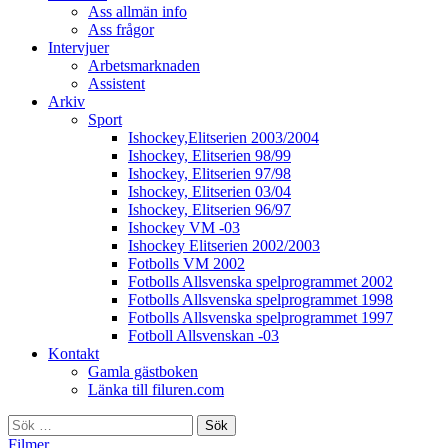
Ass allmän info
Ass frågor
Intervjuer
Arbetsmarknaden
Assistent
Arkiv
Sport
Ishockey,Elitserien 2003/2004
Ishockey, Elitserien 98/99
Ishockey, Elitserien 97/98
Ishockey, Elitserien 03/04
Ishockey, Elitserien 96/97
Ishockey VM -03
Ishockey Elitserien 2002/2003
Fotbolls VM 2002
Fotbolls Allsvenska spelprogrammet 2002
Fotbolls Allsvenska spelprogrammet 1998
Fotbolls Allsvenska spelprogrammet 1997
Fotboll Allsvenskan -03
Kontakt
Gamla gästboken
Länka till filuren.com
Sök
efter:
Filmer