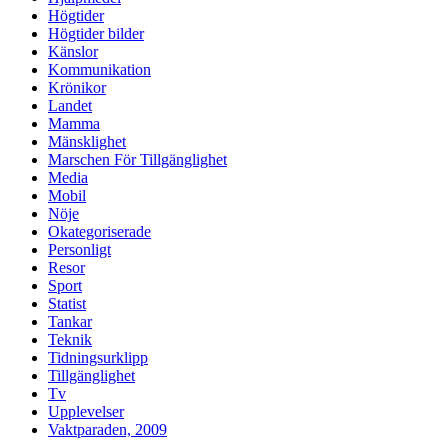
Högtider
Högtider bilder
Känslor
Kommunikation
Krönikor
Landet
Mamma
Mänsklighet
Marschen För Tillgänglighet
Media
Mobil
Nöje
Okategoriserade
Personligt
Resor
Sport
Statist
Tankar
Teknik
Tidningsurklipp
Tillgänglighet
Tv
Upplevelser
Vaktparaden, 2009