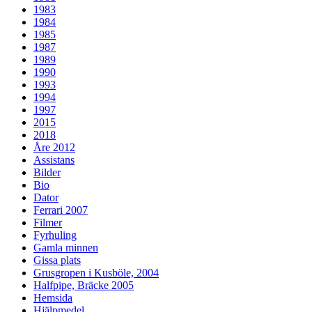
1983
1984
1985
1987
1989
1990
1993
1994
1997
2015
2018
Åre 2012
Assistans
Bilder
Bio
Dator
Ferrari 2007
Filmer
Fyrhuling
Gamla minnen
Gissa plats
Grusgropen i Kusböle, 2004
Halfpipe, Bräcke 2005
Hemsida
Hjälpmedel