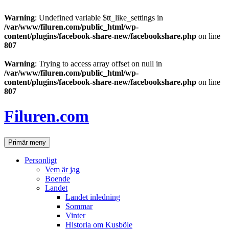
Warning
: Undefined variable $tt_like_settings in
/var/www/filuren.com/public_html/wp-
content/plugins/facebook-share-new/facebookshare.php
on line
807
Warning
: Trying to access array offset on null in
/var/www/filuren.com/public_html/wp-
content/plugins/facebook-share-new/facebookshare.php
on line
807
Hoppa
till
Filuren.com
innehåll
Sök
Primär meny
Personligt
Vem är jag
Boende
Landet
Landet inledning
Sommar
Vinter
Historia om Kusböle