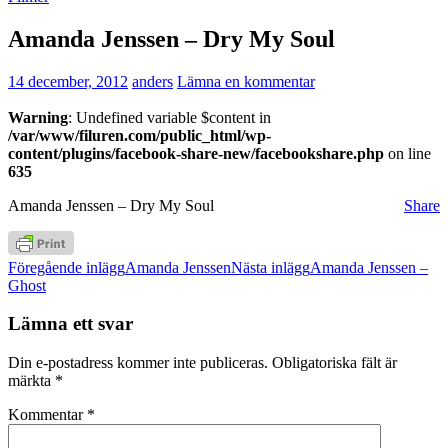
Amanda Jenssen – Dry My Soul
14 december, 2012
anders
Lämna en kommentar
Warning
: Undefined variable $content in
/var/www/filuren.com/public_html/wp-
content/plugins/facebook-share-new/facebookshare.php
on line
635
Amanda Jenssen – Dry My Soul
Share
Inläggsnavigering
Föregående inlägg
Amanda Jenssen
Nästa inlägg
Amanda Jenssen –
Ghost
Lämna ett svar
Din e-postadress kommer inte publiceras.
Obligatoriska fält är
märkta
*
Kommentar
*