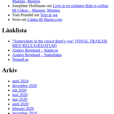
Magnus, Magnus
Josephine Hoffmann
om
Livet är en schlager Ifrån tv-soffan
till Cirkus – Magnus, Magnus
Tom Pramlid
om
Vem är jag
Sven
om
Länka till filuren.com
Länklista
"Somewhere in the crowd there's you" (FINAL TRAILER
MED RELEASEDATUM)
Anders Berglund – Statist.se
Anders Berglund – Statistfakta
Nomell.se
Arkiv
april 2024
december 2020
juli 2020
juni 2020
maj 2020
april 2020
februari 2020
december 2019