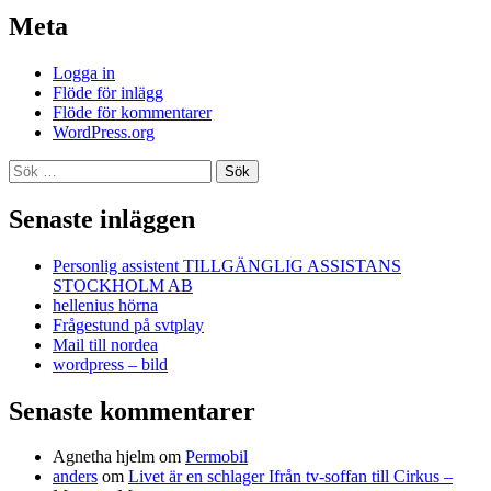
Meta
Logga in
Flöde för inlägg
Flöde för kommentarer
WordPress.org
Sök
efter:
Senaste inläggen
Personlig assistent TILLGÄNGLIG ASSISTANS
STOCKHOLM AB
hellenius hörna
Frågestund på svtplay
Mail till nordea
wordpress – bild
Senaste kommentarer
Agnetha hjelm
om
Permobil
anders
om
Livet är en schlager Ifrån tv-soffan till Cirkus –