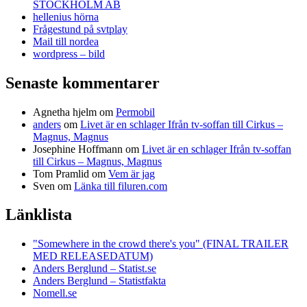
STOCKHOLM AB
hellenius hörna
Frågestund på svtplay
Mail till nordea
wordpress – bild
Senaste kommentarer
Agnetha hjelm
om
Permobil
anders
om
Livet är en schlager Ifrån tv-soffan till Cirkus –
Magnus, Magnus
Josephine Hoffmann
om
Livet är en schlager Ifrån tv-soffan
till Cirkus – Magnus, Magnus
Tom Pramlid
om
Vem är jag
Sven
om
Länka till filuren.com
Länklista
"Somewhere in the crowd there's you" (FINAL TRAILER
MED RELEASEDATUM)
Anders Berglund – Statist.se
Anders Berglund – Statistfakta
Nomell.se