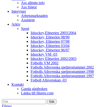
Ass allmän info
Ass frågor
Intervjuer
Arbetsmarknaden
Assistent
Arkiv
Sport
Ishockey,Elitserien 2003/2004
Ishockey, Elitserien 98/99
Ishockey, Elitserien 97/98
Ishockey, Elitserien 03/04
Ishockey, Elitserien 96/97
Ishockey VM -03
Ishockey Elitserien 2002/2003
Fotbolls VM 2002
Fotbolls Allsvenska spelprogrammet 2002
Fotbolls Allsvenska spelprogrammet 1998
Fotbolls Allsvenska spelprogrammet 1997
Fotboll Allsvenskan -03
Kontakt
Gamla gästboken
Länka till filuren.com
Sök
efter:
Filmer