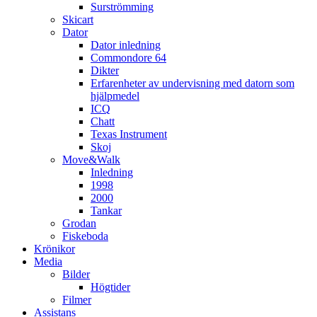
Surströmming
Skicart
Dator
Dator inledning
Commondore 64
Dikter
Erfarenheter av undervisning med datorn som
hjälpmedel
ICQ
Chatt
Texas Instrument
Skoj
Move&Walk
Inledning
1998
2000
Tankar
Grodan
Fiskeboda
Krönikor
Media
Bilder
Högtider
Filmer
Assistans