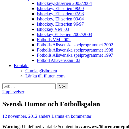
Ishockey,Elitserien 2003/2004
Ishockey, Elitserien 98/99
Ishockey, Elitserien 97/98
Ishockey, Elitserien 03/04
Ishockey, Elitserien 96/97
Ishockey VM -03
Ishockey Elitserien 2002/2003
Fotbolls VM 2002
Fotbolls Allsvenska spelprogrammet 2002
Fotbolls Allsvenska spelprogrammet 1998
Fotbolls Allsvenska spelprogrammet 1997
Fotboll Allsvenskan -03
Kontakt
Gamla gästboken
Länka till filuren.com
Sök
efter:
Upplevelser
Svensk Humor och Fotbollsgalan
12 november, 2012
anders
Lämna en kommentar
Warning
: Undefined variable $content in
/var/www/filuren.com/pu