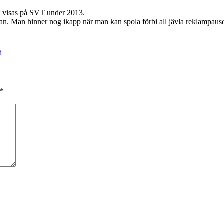
t visas på SVT under 2013.
början. Man hinner nog ikapp när man kan spola förbi all jävla reklampause
d
*