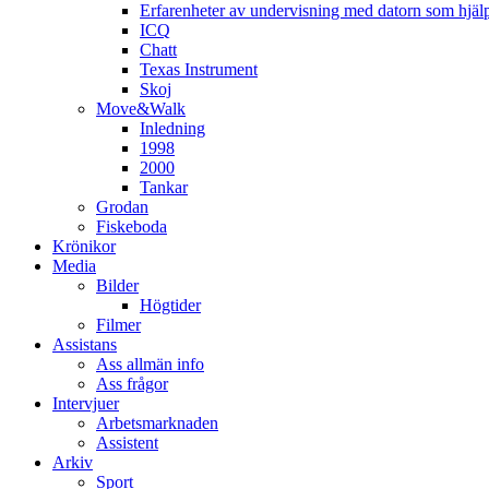
Erfarenheter av undervisning med datorn som hjä
ICQ
Chatt
Texas Instrument
Skoj
Move&Walk
Inledning
1998
2000
Tankar
Grodan
Fiskeboda
Krönikor
Media
Bilder
Högtider
Filmer
Assistans
Ass allmän info
Ass frågor
Intervjuer
Arbetsmarknaden
Assistent
Arkiv
Sport