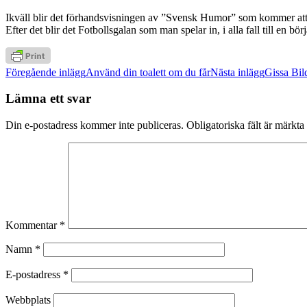
Ikväll blir det förhandsvisningen av ”Svensk Humor” som kommer at
Efter det blir det Fotbollsgalan som man spelar in, i alla fall till en 
Inläggsnavigering
Föregående inlägg
Använd din toalett om du får
Nästa inlägg
Gissa Bil
Lämna ett svar
Din e-postadress kommer inte publiceras.
Obligatoriska fält är märkta
Kommentar
*
Namn
*
E-postadress
*
Webbplats