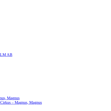
OLM AB
agnus, Magnus
ill Cirkus – Magnus, Magnus