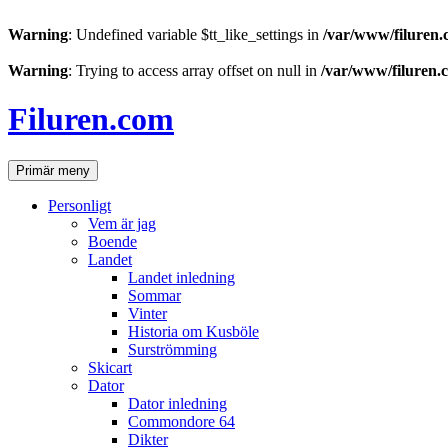
Warning
: Undefined variable $tt_like_settings in
/var/www/filuren.
Warning
: Trying to access array offset on null in
/var/www/filuren.
Hoppa
till
Filuren.com
innehåll
Sök
Primär meny
Personligt
Vem är jag
Boende
Landet
Landet inledning
Sommar
Vinter
Historia om Kusböle
Surströmming
Skicart
Dator
Dator inledning
Commondore 64
Dikter