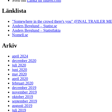
Sven
om
Länka till filuren.com
Länklista
"Somewhere in the crowd there's you" (FINAL TRAILE
Anders Berglund – Statist.se
Anders Berglund – Statistfakta
Nomell.se
Arkiv
april 2024
december 2020
juli 2020
juni 2020
maj 2020
april 2020
februari 2020
december 2019
november 2019
oktober 2019
september 2019
augusti 2019
juli 2019