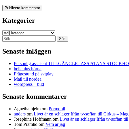
Kategorier
Kategorier
Sök
efter:
Senaste inläggen
Personlig assistent TILLGÄNGLIG ASSISTANS STOCKH
hellenius hörna
Frågestund på svtplay
Mail till nordea
wordpress – bild
Senaste kommentarer
Agnetha hjelm
om
Permobil
anders
om
Livet är en schlager Ifrån tv-soffan till Cirkus – M
Josephine Hoffmann
om
Livet är en schlager Ifrån tv-soffan t
Tom Pramlid
om
Vem är jag