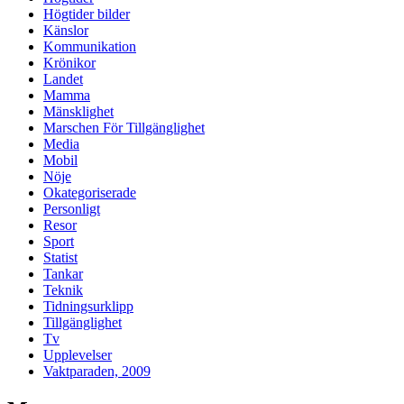
Högtider bilder
Känslor
Kommunikation
Krönikor
Landet
Mamma
Mänsklighet
Marschen För Tillgänglighet
Media
Mobil
Nöje
Okategoriserade
Personligt
Resor
Sport
Statist
Tankar
Teknik
Tidningsurklipp
Tillgänglighet
Tv
Upplevelser
Vaktparaden, 2009