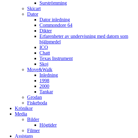
Surströmming
Skicart
Dator
Dator inledning
Commondore 64
Dikter
Erfarenheter av undervisning med datorn som
hjälpmedel
ICQ
Chatt
Texas Instrument
Skoj
Move&Walk
Inledning
1998
2000
Tankar
Grodan
Fiskeboda
Krönikor
Media
Bilder
Högtider
Filmer
Assistans