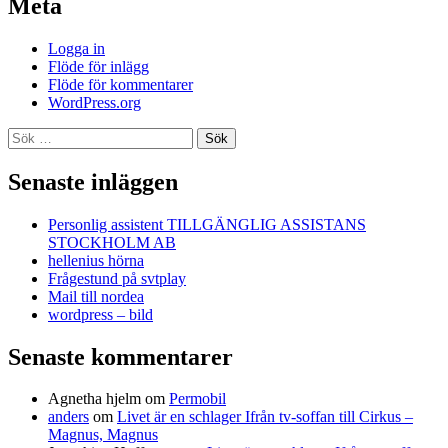
Meta
Logga in
Flöde för inlägg
Flöde för kommentarer
WordPress.org
Sök
efter:
Senaste inläggen
Personlig assistent TILLGÄNGLIG ASSISTANS
STOCKHOLM AB
hellenius hörna
Frågestund på svtplay
Mail till nordea
wordpress – bild
Senaste kommentarer
Agnetha hjelm
om
Permobil
anders
om
Livet är en schlager Ifrån tv-soffan till Cirkus –
Magnus, Magnus