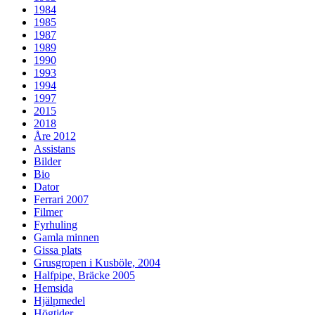
1984
1985
1987
1989
1990
1993
1994
1997
2015
2018
Åre 2012
Assistans
Bilder
Bio
Dator
Ferrari 2007
Filmer
Fyrhuling
Gamla minnen
Gissa plats
Grusgropen i Kusböle, 2004
Halfpipe, Bräcke 2005
Hemsida
Hjälpmedel
Högtider