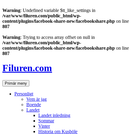
Warning
: Undefined variable $tt_like_settings in
/var/www/filuren.com/public_html/wp-
content/plugins/facebook-share-new/facebookshare.php
on line
807
Warning
: Trying to access array offset on null in
/var/www/filuren.com/public_html/wp-
content/plugins/facebook-share-new/facebookshare.php
on line
807
Hoppa
till
Filuren.com
innehåll
Sök
Primär meny
Personligt
Vem är jag
Boende
Landet
Landet inledning
Sommar
Vinter
Historia om Kusböle