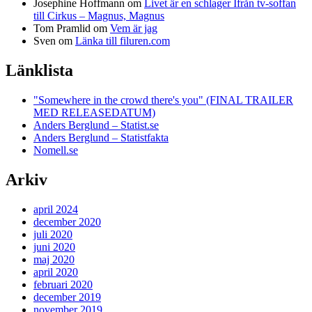
Josephine Hoffmann
om
Livet är en schlager Ifrån tv-soffan
till Cirkus – Magnus, Magnus
Tom Pramlid
om
Vem är jag
Sven
om
Länka till filuren.com
Länklista
"Somewhere in the crowd there's you" (FINAL TRAILER
MED RELEASEDATUM)
Anders Berglund – Statist.se
Anders Berglund – Statistfakta
Nomell.se
Arkiv
april 2024
december 2020
juli 2020
juni 2020
maj 2020
april 2020
februari 2020
december 2019
november 2019