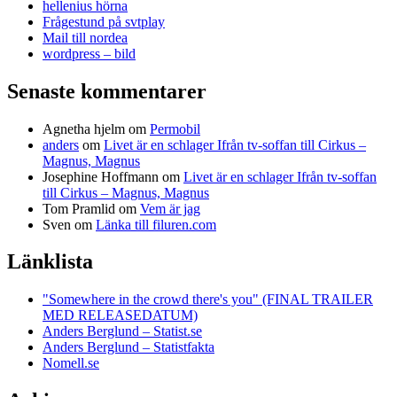
hellenius hörna
Frågestund på svtplay
Mail till nordea
wordpress – bild
Senaste kommentarer
Agnetha hjelm
om
Permobil
anders
om
Livet är en schlager Ifrån tv-soffan till Cirkus –
Magnus, Magnus
Josephine Hoffmann
om
Livet är en schlager Ifrån tv-soffan
till Cirkus – Magnus, Magnus
Tom Pramlid
om
Vem är jag
Sven
om
Länka till filuren.com
Länklista
"Somewhere in the crowd there's you" (FINAL TRAILER
MED RELEASEDATUM)
Anders Berglund – Statist.se
Anders Berglund – Statistfakta
Nomell.se