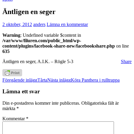
Äntligen en seger
2 oktober, 2012
anders
Lämna en kommentar
Warning
: Undefined variable $content in
/var/www/filuren.com/public_html/wp-
content/plugins/facebook-share-new/facebookshare.php
on line
635
Äntligen en seger, A.I.K. – Rögle 5-3
Share
Inläggsnavigering
Föregående inlägg
Tårta
Nästa inlägg
Köra Panthera i rulltrappa
Lämna ett svar
Din e-postadress kommer inte publiceras.
Obligatoriska fält är
märkta
*
Kommentar
*