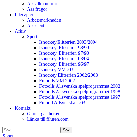
Ass allmän info
Ass frågor
Intervjuer
Arbetsmarknaden
Assistent
Arkiv
Sport
Ishockey,Elitserien 2003/2004
Ishockey, Elitserien 98/99
Ishockey, Elitserien 97/98
Ishockey, Elitserien 03/04
Ishockey, Elitserien 96/97
Ishockey VM -03
Ishockey Elitserien 2002/2003
Fotbolls VM 2002
Fotbolls Allsvenska spelprogrammet 2002
Fotbolls Allsvenska spelprogrammet 1998
Fotbolls Allsvenska spelprogrammet 1997
Fotboll Allsvenskan -03
Kontakt
Gamla gästboken
Länka till filuren.com
Sök
efter:
Sport