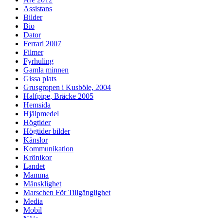
Assistans
Bilder
Bio
Dator
Ferrari 2007
Filmer
Fyrhuling
Gamla minnen
Gissa plats
Grusgropen i Kusböle, 2004
Halfpipe, Bräcke 2005
Hemsida
Hjälpmedel
Högtider
Högtider bilder
Känslor
Kommunikation
Krönikor
Landet
Mamma
Mänsklighet
Marschen För Tillgänglighet
Media
Mobil