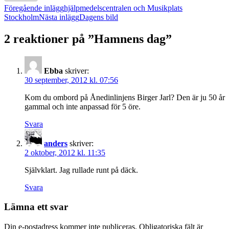
Inläggsnavigering
Föregående inlägg
hjälpmedelscentralen och Musikplats
Stockholm
Nästa inlägg
Dagens bild
2 reaktioner på ”Hamnens dag”
Ebba
skriver:
30 september, 2012 kl. 07:56
Kom du ombord på Ånedinlinjens Birger Jarl? Den är ju 50 år
gammal och inte anpassad för 5 öre.
Svara
anders
skriver:
2 oktober, 2012 kl. 11:35
Självklart. Jag rullade runt på däck.
Svara
Lämna ett svar
Din e-postadress kommer inte publiceras.
Obligatoriska fält är