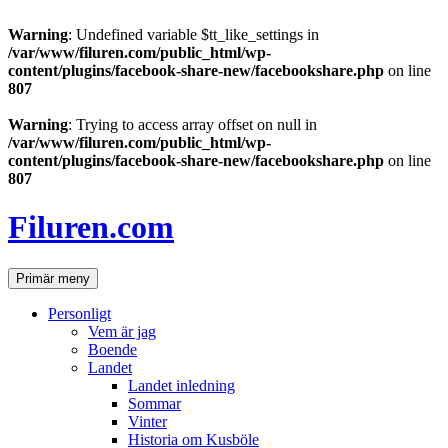
Warning
: Undefined variable $tt_like_settings in
/var/www/filuren.com/public_html/wp-
content/plugins/facebook-share-new/facebookshare.php
on line
807
Warning
: Trying to access array offset on null in
/var/www/filuren.com/public_html/wp-
content/plugins/facebook-share-new/facebookshare.php
on line
807
Hoppa
till
Filuren.com
innehåll
Sök
Primär meny
Personligt
Vem är jag
Boende
Landet
Landet inledning
Sommar
Vinter
Historia om Kusböle