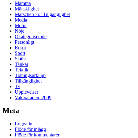
Mamma
Mänsklighet
Marschen För Tillgänglighet
Media
Mobil
Nöje
Okategoriserade
Personligt
Resor
Sport
Statist
Tankar
Teknik
Tidningsurklipp
Tillgänglighet
Tv
Upplevelser
Vaktparaden, 2009
Meta
Logga in
Flöde för inlägg
Flöde för kommentarer