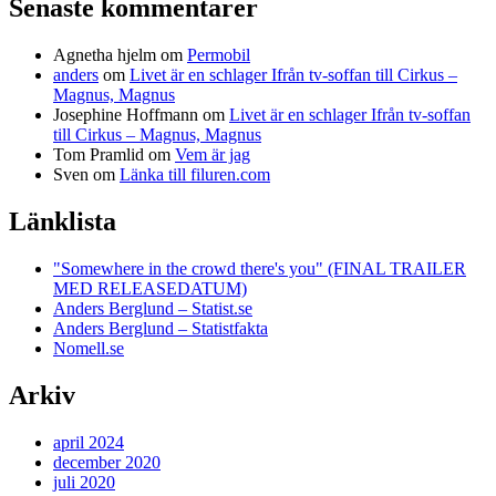
Senaste kommentarer
Agnetha hjelm
om
Permobil
anders
om
Livet är en schlager Ifrån tv-soffan till Cirkus –
Magnus, Magnus
Josephine Hoffmann
om
Livet är en schlager Ifrån tv-soffan
till Cirkus – Magnus, Magnus
Tom Pramlid
om
Vem är jag
Sven
om
Länka till filuren.com
Länklista
"Somewhere in the crowd there's you" (FINAL TRAILER
MED RELEASEDATUM)
Anders Berglund – Statist.se
Anders Berglund – Statistfakta
Nomell.se
Arkiv
april 2024
december 2020
juli 2020