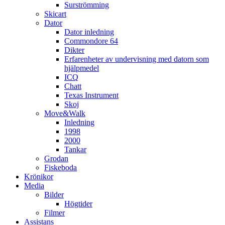
Surströmming
Skicart
Dator
Dator inledning
Commondore 64
Dikter
Erfarenheter av undervisning med datorn som
hjälpmedel
ICQ
Chatt
Texas Instrument
Skoj
Move&Walk
Inledning
1998
2000
Tankar
Grodan
Fiskeboda
Krönikor
Media
Bilder
Högtider
Filmer
Assistans