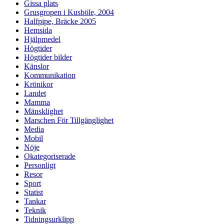
Gissa plats
Grusgropen i Kusböle, 2004
Halfpipe, Bräcke 2005
Hemsida
Hjälpmedel
Högtider
Högtider bilder
Känslor
Kommunikation
Krönikor
Landet
Mamma
Mänsklighet
Marschen För Tillgänglighet
Media
Mobil
Nöje
Okategoriserade
Personligt
Resor
Sport
Statist
Tankar
Teknik
Tidningsurklipp