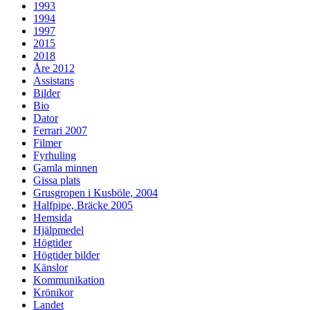
1993
1994
1997
2015
2018
Åre 2012
Assistans
Bilder
Bio
Dator
Ferrari 2007
Filmer
Fyrhuling
Gamla minnen
Gissa plats
Grusgropen i Kusböle, 2004
Halfpipe, Bräcke 2005
Hemsida
Hjälpmedel
Högtider
Högtider bilder
Känslor
Kommunikation
Krönikor
Landet