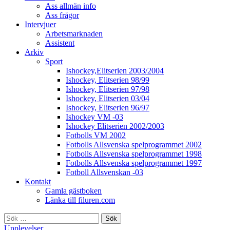
Ass allmän info
Ass frågor
Intervjuer
Arbetsmarknaden
Assistent
Arkiv
Sport
Ishockey,Elitserien 2003/2004
Ishockey, Elitserien 98/99
Ishockey, Elitserien 97/98
Ishockey, Elitserien 03/04
Ishockey, Elitserien 96/97
Ishockey VM -03
Ishockey Elitserien 2002/2003
Fotbolls VM 2002
Fotbolls Allsvenska spelprogrammet 2002
Fotbolls Allsvenska spelprogrammet 1998
Fotbolls Allsvenska spelprogrammet 1997
Fotboll Allsvenskan -03
Kontakt
Gamla gästboken
Länka till filuren.com
Sök
efter:
Upplevelser