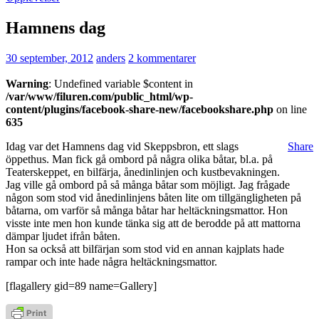
Hamnens dag
30 september, 2012
anders
2 kommentarer
Warning
: Undefined variable $content in
/var/www/filuren.com/public_html/wp-
content/plugins/facebook-share-new/facebookshare.php
on line
635
Idag var det Hamnens dag vid Skeppsbron, ett slags
Share
öppethus. Man fick gå ombord på några olika båtar, bl.a. på
Teaterskeppet, en bilfärja, ånedinlinjen och kustbevakningen.
Jag ville gå ombord på så många båtar som möjligt. Jag frågade
någon som stod vid ånedinlinjens båten lite om tillgängligheten på
båtarna, om varför så många båtar har heltäckningsmattor. Hon
visste inte men hon kunde tänka sig att de berodde på att mattorna
dämpar ljudet ifrån båten.
Hon sa också att bilfärjan som stod vid en annan kajplats hade
rampar och inte hade några heltäckningsmattor.
[flagallery gid=89 name=Gallery]