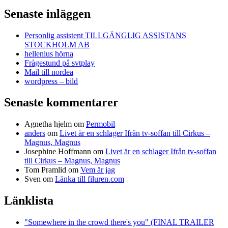
Senaste inläggen
Personlig assistent TILLGÄNGLIG ASSISTANS
STOCKHOLM AB
hellenius hörna
Frågestund på svtplay
Mail till nordea
wordpress – bild
Senaste kommentarer
Agnetha hjelm
om
Permobil
anders
om
Livet är en schlager Ifrån tv-soffan till Cirkus –
Magnus, Magnus
Josephine Hoffmann
om
Livet är en schlager Ifrån tv-soffan
till Cirkus – Magnus, Magnus
Tom Pramlid
om
Vem är jag
Sven
om
Länka till filuren.com
Länklista
"Somewhere in the crowd there's you" (FINAL TRAILER