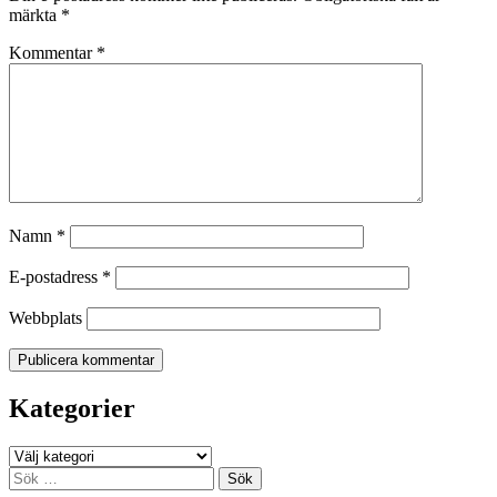
märkta
*
Kommentar
*
Namn
*
E-postadress
*
Webbplats
Kategorier
Kategorier
Sök
efter: