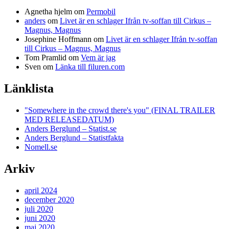
Agnetha hjelm
om
Permobil
anders
om
Livet är en schlager Ifrån tv-soffan till Cirkus –
Magnus, Magnus
Josephine Hoffmann
om
Livet är en schlager Ifrån tv-soffan
till Cirkus – Magnus, Magnus
Tom Pramlid
om
Vem är jag
Sven
om
Länka till filuren.com
Länklista
"Somewhere in the crowd there's you" (FINAL TRAILER
MED RELEASEDATUM)
Anders Berglund – Statist.se
Anders Berglund – Statistfakta
Nomell.se
Arkiv
april 2024
december 2020
juli 2020
juni 2020
maj 2020