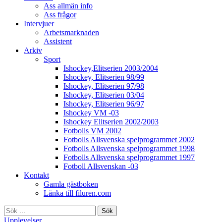
Ass allmän info
Ass frågor
Intervjuer
Arbetsmarknaden
Assistent
Arkiv
Sport
Ishockey,Elitserien 2003/2004
Ishockey, Elitserien 98/99
Ishockey, Elitserien 97/98
Ishockey, Elitserien 03/04
Ishockey, Elitserien 96/97
Ishockey VM -03
Ishockey Elitserien 2002/2003
Fotbolls VM 2002
Fotbolls Allsvenska spelprogrammet 2002
Fotbolls Allsvenska spelprogrammet 1998
Fotbolls Allsvenska spelprogrammet 1997
Fotboll Allsvenskan -03
Kontakt
Gamla gästboken
Länka till filuren.com
Sök
efter:
Upplevelser