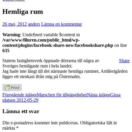
Hemliga rum
26 maj, 2012
anders
Lämna en kommentar
Warning
: Undefined variable $content in
/var/www/filuren.com/public_html/wp-
content/plugins/facebook-share-new/facebookshare.php
on line
635
Statens fastighetsverk öppnade dörrarna till några av
Share
Sveriges hemligaste rum i hela landet.
Jag hade inte långt till det närmaste hemliga rummet, Artillerigården
ligger ett stenkast ifrån mig på Östermalm.
Inläggsnavigering
Föregående inlägg
Marschen för tillgänglighet
Nästa inlägg
Gissa
platsen 2012-05-29
Lämna ett svar
Din e-postadress kommer inte publiceras.
Obligatoriska fält är
märkta
*