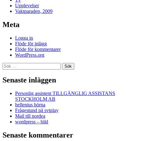
Upplevelser
Vaktparaden, 2009
Meta
Logga in
Flöde för inlägg
Flöde för kommentarer
WordPress.org
Sök
efter:
Senaste inläggen
Personlig assistent TILLGÄNGLIG ASSISTANS
STOCKHOLM AB
hellenius hörna
Frågestund på svtplay
Mail till nordea
wordpress – bild
Senaste kommentarer