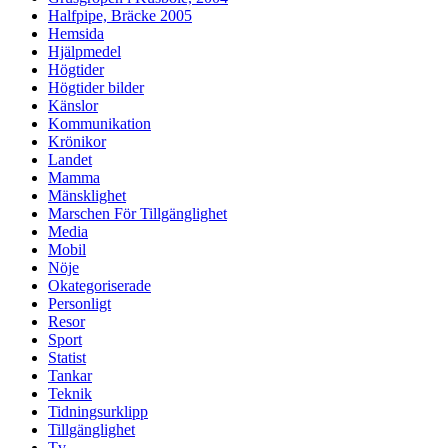
Halfpipe, Bräcke 2005
Hemsida
Hjälpmedel
Högtider
Högtider bilder
Känslor
Kommunikation
Krönikor
Landet
Mamma
Mänsklighet
Marschen För Tillgänglighet
Media
Mobil
Nöje
Okategoriserade
Personligt
Resor
Sport
Statist
Tankar
Teknik
Tidningsurklipp
Tillgänglighet
Tv