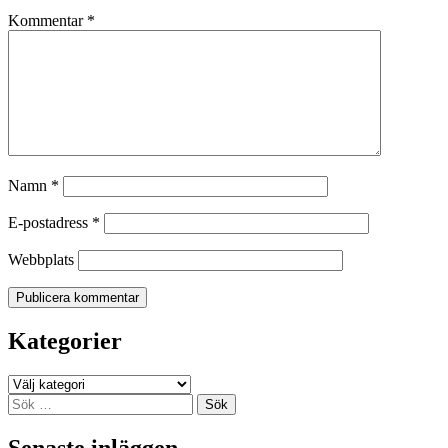
Kommentar
*
Namn
*
E-postadress
*
Webbplats
Kategorier
Kategorier
Sök
efter:
Senaste inläggen