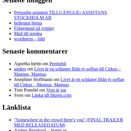
Personlig assistent TILLGÄNGLIG ASSISTANS
STOCKHOLM AB
hellenius hörna
Frågestund på svtplay
Mail till nordea
wordpress – bild
Senaste kommentarer
Agnetha hjelm
om
Permobil
anders
om
Livet är en schlager Ifrån tv-soffan till Cirkus –
Magnus, Magnus
Josephine Hoffmann
om
Livet är en schlager Ifrån tv-soffan
till Cirkus – Magnus, Magnus
Tom Pramlid
om
Vem är jag
Sven
om
Länka till filuren.com
Länklista
"Somewhere in the crowd there's you" (FINAL TRAILER
MED RELEASEDATUM)
Anders Berglund – Statist.se