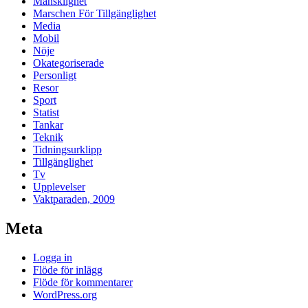
Mänsklighet
Marschen För Tillgänglighet
Media
Mobil
Nöje
Okategoriserade
Personligt
Resor
Sport
Statist
Tankar
Teknik
Tidningsurklipp
Tillgänglighet
Tv
Upplevelser
Vaktparaden, 2009
Meta
Logga in
Flöde för inlägg
Flöde för kommentarer
WordPress.org