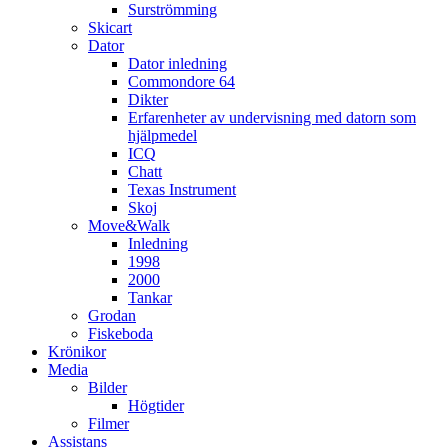
Surströmming
Skicart
Dator
Dator inledning
Commondore 64
Dikter
Erfarenheter av undervisning med datorn som
hjälpmedel
ICQ
Chatt
Texas Instrument
Skoj
Move&Walk
Inledning
1998
2000
Tankar
Grodan
Fiskeboda
Krönikor
Media
Bilder
Högtider
Filmer
Assistans