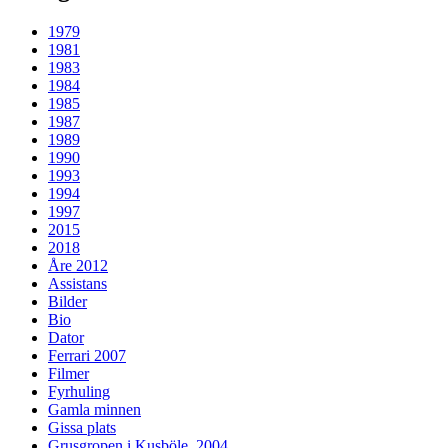
1979
1981
1983
1984
1985
1987
1989
1990
1993
1994
1997
2015
2018
Åre 2012
Assistans
Bilder
Bio
Dator
Ferrari 2007
Filmer
Fyrhuling
Gamla minnen
Gissa plats
Grusgropen i Kusböle, 2004