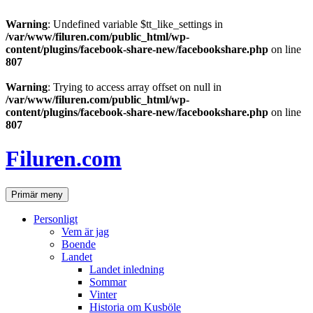
Warning
: Undefined variable $tt_like_settings in
/var/www/filuren.com/public_html/wp-
content/plugins/facebook-share-new/facebookshare.php
on line
807
Warning
: Trying to access array offset on null in
/var/www/filuren.com/public_html/wp-
content/plugins/facebook-share-new/facebookshare.php
on line
807
Hoppa
till
Filuren.com
innehåll
Sök
Primär meny
Personligt
Vem är jag
Boende
Landet
Landet inledning
Sommar
Vinter
Historia om Kusböle