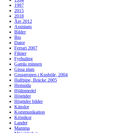
1997
2015
2018
Åre 2012
Assistans
Bilder
Bio
Dator
Ferrari 2007
Filmer
Fyrhuling
Gamla minnen
Gissa plats
Grusgropen i Kusböle, 2004
Halfpipe, Bräcke 2005
Hemsida
Hjälpmedel
Högtider
Högtider bilder
Känslor
Kommunikation
Krönikor
Landet
Mamma