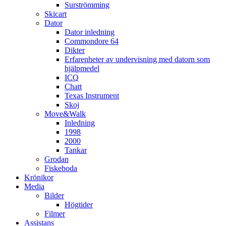
Surströmming
Skicart
Dator
Dator inledning
Commondore 64
Dikter
Erfarenheter av undervisning med datorn som
hjälpmedel
ICQ
Chatt
Texas Instrument
Skoj
Move&Walk
Inledning
1998
2000
Tankar
Grodan
Fiskeboda
Krönikor
Media
Bilder
Högtider
Filmer
Assistans