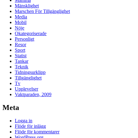
Mamma
Mänsklighet
Marschen För Tillgänglighet
Media
Mobil
Nöje
Okategoriserade
Personligt
Resor
Sport
Statist
Tankar
Teknik
Tidningsurklipp
Tillgänglighet
Tv
Upplevelser
Vaktparaden, 2009
Meta
Logga in
Flöde för inlägg
Flöde för kommentarer
WordPress.org