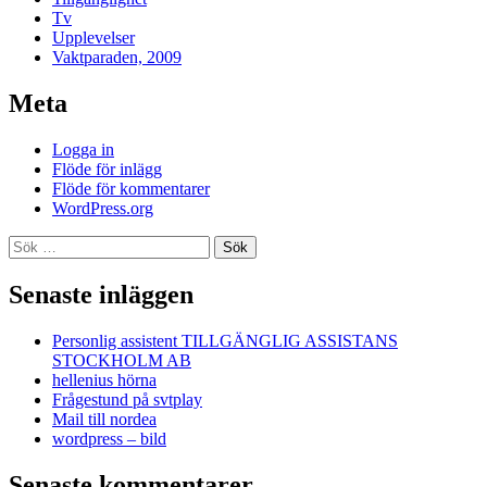
Tv
Upplevelser
Vaktparaden, 2009
Meta
Logga in
Flöde för inlägg
Flöde för kommentarer
WordPress.org
Sök
efter:
Senaste inläggen
Personlig assistent TILLGÄNGLIG ASSISTANS
STOCKHOLM AB
hellenius hörna
Frågestund på svtplay
Mail till nordea
wordpress – bild
Senaste kommentarer