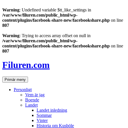
Warning
: Undefined variable $tt_like_settings in
/var/www/filuren.com/public_html/wp-
content/plugins/facebook-share-new/facebookshare.php
on line
807
Warning
: Trying to access array offset on null in
/var/www/filuren.com/public_html/wp-
content/plugins/facebook-share-new/facebookshare.php
on line
807
Hoppa
till
Filuren.com
innehåll
Sök
Primär meny
Personligt
Vem är jag
Boende
Landet
Landet inledning
Sommar
Vinter
Historia om Kusböle