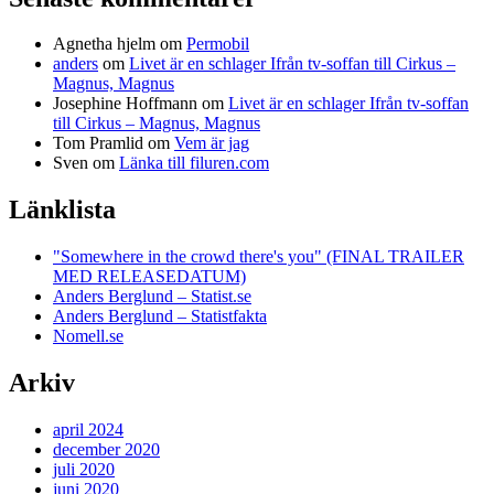
Agnetha hjelm
om
Permobil
anders
om
Livet är en schlager Ifrån tv-soffan till Cirkus –
Magnus, Magnus
Josephine Hoffmann
om
Livet är en schlager Ifrån tv-soffan
till Cirkus – Magnus, Magnus
Tom Pramlid
om
Vem är jag
Sven
om
Länka till filuren.com
Länklista
"Somewhere in the crowd there's you" (FINAL TRAILER
MED RELEASEDATUM)
Anders Berglund – Statist.se
Anders Berglund – Statistfakta
Nomell.se
Arkiv
april 2024
december 2020
juli 2020
juni 2020