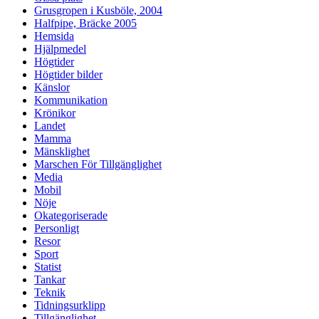
Grusgropen i Kusböle, 2004
Halfpipe, Bräcke 2005
Hemsida
Hjälpmedel
Högtider
Högtider bilder
Känslor
Kommunikation
Krönikor
Landet
Mamma
Mänsklighet
Marschen För Tillgänglighet
Media
Mobil
Nöje
Okategoriserade
Personligt
Resor
Sport
Statist
Tankar
Teknik
Tidningsurklipp
Tillgänglighet