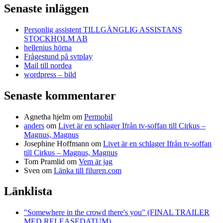
Senaste inläggen
Personlig assistent TILLGÄNGLIG ASSISTANS
STOCKHOLM AB
hellenius hörna
Frågestund på svtplay
Mail till nordea
wordpress – bild
Senaste kommentarer
Agnetha hjelm
om
Permobil
anders
om
Livet är en schlager Ifrån tv-soffan till Cirkus –
Magnus, Magnus
Josephine Hoffmann
om
Livet är en schlager Ifrån tv-soffan
till Cirkus – Magnus, Magnus
Tom Pramlid
om
Vem är jag
Sven
om
Länka till filuren.com
Länklista
"Somewhere in the crowd there's you" (FINAL TRAILER
MED RELEASEDATUM)