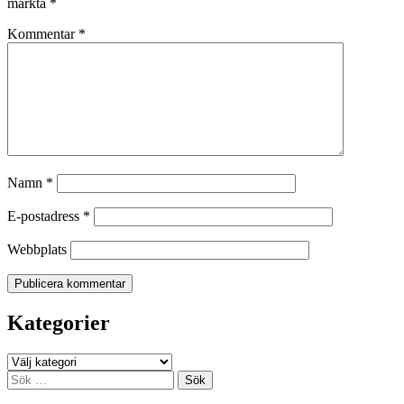
märkta
*
Kommentar
*
Namn
*
E-postadress
*
Webbplats
Kategorier
Kategorier
Sök
efter: