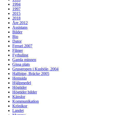
1994
1997
2015
2018
Åre 2012
Assistans
Bilder
Bio
Dator
Ferrari 2007
Filmer
Fyrhuling
Gamla minnen
Gissa plats
Grusgropen i Kusböle, 2004
Halfpipe, Bräcke 2005
Hemsida
Hjälpmedel
Högtider
Högtider bilder
Känslor
Kommunikation
Krönikor
Landet