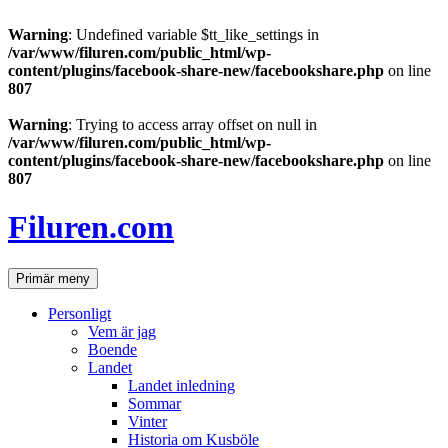
Warning
: Undefined variable $tt_like_settings in
/var/www/filuren.com/public_html/wp-
content/plugins/facebook-share-new/facebookshare.php
on line
807
Warning
: Trying to access array offset on null in
/var/www/filuren.com/public_html/wp-
content/plugins/facebook-share-new/facebookshare.php
on line
807
Hoppa
till
Filuren.com
innehåll
Sök
Primär meny
Personligt
Vem är jag
Boende
Landet
Landet inledning
Sommar
Vinter
Historia om Kusböle