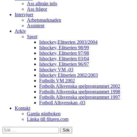
Ass allmän info
Ass frågor
Intervjuer
Arbetsmarknaden
Assistent
Arkiv
Sport
Ishockey,Elitserien 2003/2004
Ishockey, Elitserien 98/99
Ishockey, Elitserien 97/98
Ishockey, Elitserien 03/04
Ishockey, Elitserien 96/97
Ishockey VM -03
Ishockey Elitserien 2002/2003
Fotbolls VM 2002
Fotbolls Allsvenska spelprogrammet 2002
Fotbolls Allsvenska spelprogrammet 1998
Fotbolls Allsvenska spelprogrammet 1997
Fotboll Allsvenskan -03
Kontakt
Gamla gästboken
Länka till filuren.com
Sök
efter: