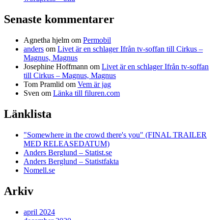
Senaste kommentarer
Agnetha hjelm
om
Permobil
anders
om
Livet är en schlager Ifrån tv-soffan till Cirkus –
Magnus, Magnus
Josephine Hoffmann
om
Livet är en schlager Ifrån tv-soffan
till Cirkus – Magnus, Magnus
Tom Pramlid
om
Vem är jag
Sven
om
Länka till filuren.com
Länklista
"Somewhere in the crowd there's you" (FINAL TRAILER
MED RELEASEDATUM)
Anders Berglund – Statist.se
Anders Berglund – Statistfakta
Nomell.se
Arkiv
april 2024