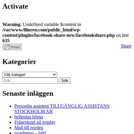
Activate
Warning
: Undefined variable $content in
/var/www/filuren.com/public_html/wp-
content/plugins/facebook-share-new/facebookshare.php
on line
635
Share
Kategorier
Kategorier
Sök
efter:
Senaste inläggen
Personlig assistent TILLGÄNGLIG ASSISTANS
STOCKHOLM AB
hellenius hörna
Frågestund på svtplay
Mail till nordea
wordpress – bild