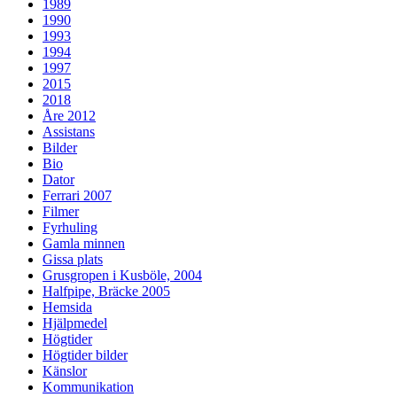
1989
1990
1993
1994
1997
2015
2018
Åre 2012
Assistans
Bilder
Bio
Dator
Ferrari 2007
Filmer
Fyrhuling
Gamla minnen
Gissa plats
Grusgropen i Kusböle, 2004
Halfpipe, Bräcke 2005
Hemsida
Hjälpmedel
Högtider
Högtider bilder
Känslor
Kommunikation