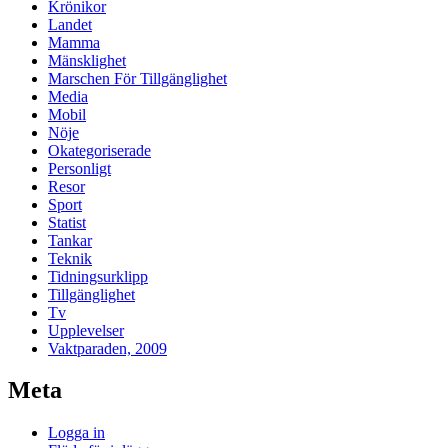
Krönikor
Landet
Mamma
Mänsklighet
Marschen För Tillgänglighet
Media
Mobil
Nöje
Okategoriserade
Personligt
Resor
Sport
Statist
Tankar
Teknik
Tidningsurklipp
Tillgänglighet
Tv
Upplevelser
Vaktparaden, 2009
Meta
Logga in