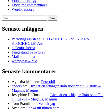
Flöde för inlägg
Flöde för kommentarer
WordPress.org
Sök
efter:
Senaste inläggen
Personlig assistent TILLGÄNGLIG ASSISTANS
STOCKHOLM AB
hellenius hörna
Frågestund på svtplay
Mail till nordea
wordpress – bild
Senaste kommentarer
Agnetha hjelm
om
Permobil
anders
om
Livet är en schlager Ifrån tv-soffan till Cirkus –
Magnus, Magnus
Josephine Hoffmann
om
Livet är en schlager Ifrån tv-soffan
till Cirkus – Magnus, Magnus
Tom Pramlid
om
Vem är jag
Sven
om
Länka till filuren.com