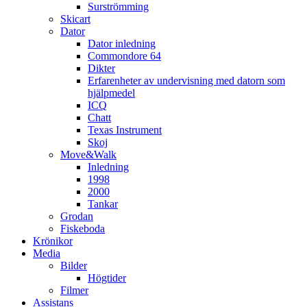
Surströmming
Skicart
Dator
Dator inledning
Commondore 64
Dikter
Erfarenheter av undervisning med datorn som
hjälpmedel
ICQ
Chatt
Texas Instrument
Skoj
Move&Walk
Inledning
1998
2000
Tankar
Grodan
Fiskeboda
Krönikor
Media
Bilder
Högtider
Filmer
Assistans