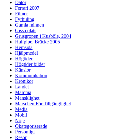
Dator
Ferrari 2007
Filmer
Fyrhuling
Gamla minnen
Gissa plats
Grusgropen i Kusböle, 2004
Halfpipe, Bräcke 2005
Hemsida
Hjälpmedel
Högtider
Högtider bilder
Känslor
Kommunikation
Krönikor
Landet
Mamma
Mänsklighet
Marschen För Tillgänglighet
Media
Mobil
Nöje
Okategoriserade
Personligt
Resor